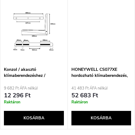
n
i
d
s
e
t
z
á
é
j
Konzol / akasztó
HONEYWELL CS077XE
s
klímaberendezéshez /
hordozható klímaberendezés,
hőszivattyúhoz Maclean,
fehér
a
méretek 800 × 420 × 600 mm,
9 682 Ft ÁFA nélkül
41 483 Ft ÁFA nélkül
e
horganyzott acél, teherbírás
12 296 Ft
52 683 Ft
akár 260 kg, MC-147
Raktáron
Raktáron
KOSÁRBA
KOSÁRBA