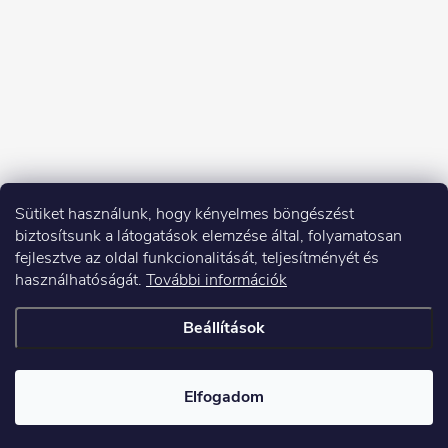
Sütiket használunk, hogy kényelmes böngészést
biztosítsunk a látogatások elemzése által, folyamatosan
fejlesztve az oldal funkcionalitását, teljesítményét és
használhatóságát.
További információk
Beállítások
Copyright 2026
Elektroshock.hu
. Minden jog fenntartva.
Elfogadom
Shoptet készítette