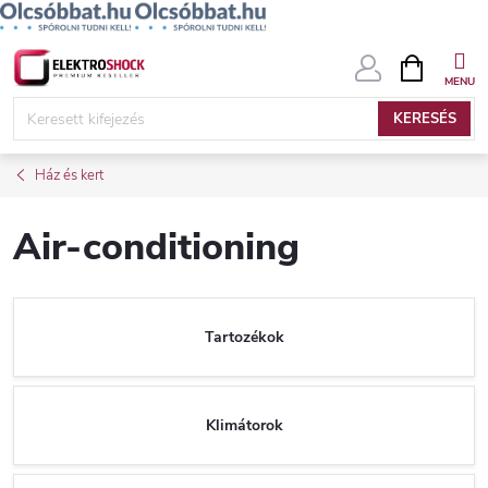
Ugrás
KOSÁR
a
fő
KERESÉS
tartalomhoz
Ház és kert
Air-conditioning
Tartozékok
Klimátorok