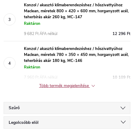
Konzol / akasztó klímaberendezéshez / hőszivattyúhoz
Maclean, méretek 800 × 420 × 600 mm, horganyzott acél,
teherbírás akár 260 kg, MC-147
Raktáron
9 682 Ft ÁFA nélkül
12 296 Ft
Konzol / akasztó klímaberendezéshez / hőszivattyúhoz
Maclean, méretek 780 × 350 × 450 mm, horganyzott acél,
teherbírás akár 180 kg, MC-146
Raktáron
7 960 Ft ÁFA nélkül
10 109 Ft
Több termék megjelenítése
Szűrő
T
Legolcsóbb elöl