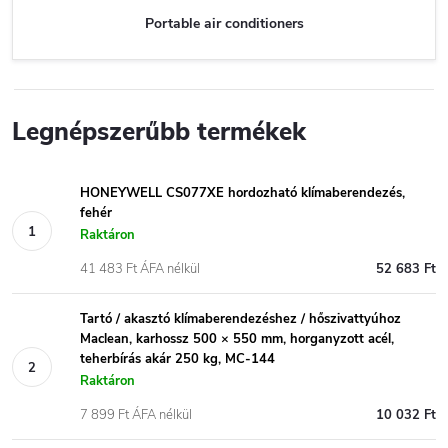
Portable air conditioners
Legnépszerűbb termékek
HONEYWELL CS077XE hordozható klímaberendezés,
fehér
Raktáron
41 483 Ft ÁFA nélkül
52 683 Ft
Tartó / akasztó klímaberendezéshez / hőszivattyúhoz
Maclean, karhossz 500 × 550 mm, horganyzott acél,
teherbírás akár 250 kg, MC-144
Raktáron
7 899 Ft ÁFA nélkül
10 032 Ft