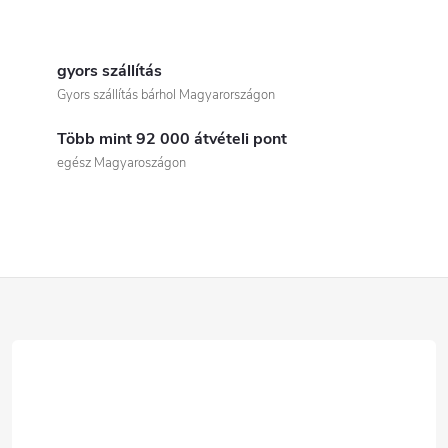
L
i
gyors szállítás
Gyors szállítás bárhol Magyarországon
s
Több mint 92 000 átvételi pont
t
egész Magyaroszágon
a
i
r
L
á
á
n
b
y
í