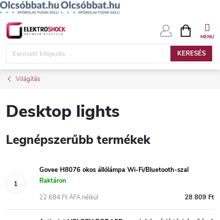
Ugrás
KOSÁR
a
fő
KERESÉS
tartalomhoz
Világítás
Desktop lights
Legnépszerűbb termékek
Govee H8076 okos állólámpa Wi-Fi/Bluetooth-szal
Raktáron
22 684 Ft ÁFA nélkül
28 809 Ft