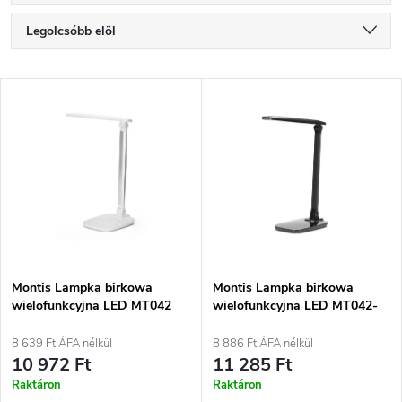
T
Legolcsóbb elöl
e
Legdrágább
T
Legnépszerűbb termékek
r
e
ABC szerint
m
r
é
m
k
é
e
Montis Lampka birkowa
Montis Lampka birkowa
wielofunkcyjna LED MT042
wielofunkcyjna LED MT042-
k
asztali lámpa 5.7 WF fehér
BK Czarna/Black asztali
k
lámpa 5.7 WF fekete
8 639 Ft ÁFA nélkül
8 886 Ft ÁFA nélkül
e
10 972 Ft
11 285 Ft
r
Raktáron
Raktáron