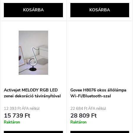
k
e
KOSÁRBA
KOSÁRBA
l
n
i
d
s
e
t
z
á
é
j
Activejet MELODY RGB LED
Govee H8076 okos állólámpa
s
zenei dekoráció távirányítóval
Wi-Fi/Bluetooth-szal
és alkalmazással, Bluetooth-
a
szal
12 393 Ft ÁFA nélkül
22 684 Ft ÁFA nélkül
e
15 739 Ft
28 809 Ft
Raktáron
Raktáron