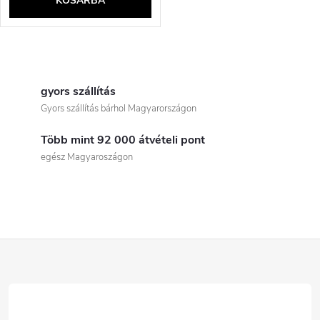
KOSÁRBA
L
i
gyors szállítás
Gyors szállítás bárhol Magyarországon
s
Több mint 92 000 átvételi pont
t
egész Magyaroszágon
a
i
r
L
á
á
n