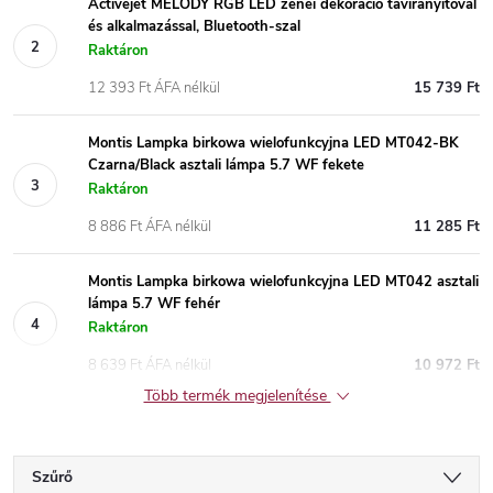
Activejet MELODY RGB LED zenei dekoráció távirányítóval
és alkalmazással, Bluetooth-szal
Raktáron
12 393 Ft ÁFA nélkül
15 739 Ft
Montis Lampka birkowa wielofunkcyjna LED MT042-BK
Czarna/Black asztali lámpa 5.7 WF fekete
Raktáron
8 886 Ft ÁFA nélkül
11 285 Ft
Montis Lampka birkowa wielofunkcyjna LED MT042 asztali
lámpa 5.7 WF fehér
Raktáron
8 639 Ft ÁFA nélkül
10 972 Ft
Több termék megjelenítése
Szűrő