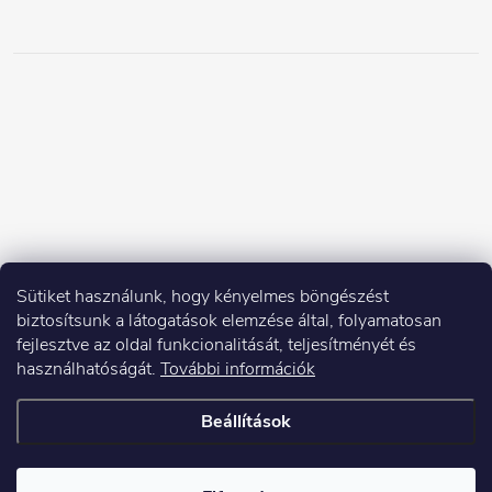
Sütiket használunk, hogy kényelmes böngészést
biztosítsunk a látogatások elemzése által, folyamatosan
fejlesztve az oldal funkcionalitását, teljesítményét és
használhatóságát.
További információk
Beállítások
Copyright 2026
Elektroshock.hu
. Minden jog fenntartva.