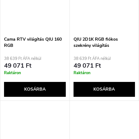
Cama RTV világítás QIU 160
QIU 2D1K RGB fiókos
RGB
szekrény világítás
38 639 Ft ÁFA nélkül
38 639 Ft ÁFA nélkül
49 071 Ft
49 071 Ft
Raktáron
Raktáron
KOSÁRBA
KOSÁRBA