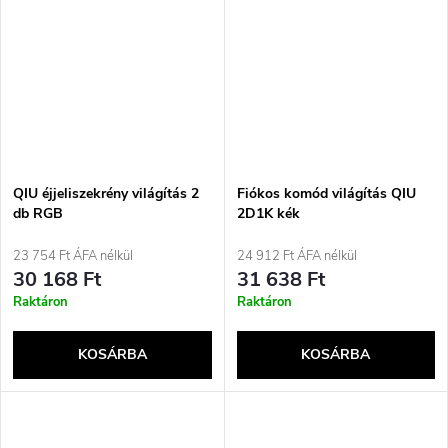
QIU éjjeliszekrény világítás 2
Fiókos komód világítás QIU
db RGB
2D1K kék
23 754 Ft ÁFA nélkül
24 912 Ft ÁFA nélkül
30 168 Ft
31 638 Ft
Raktáron
Raktáron
KOSÁRBA
KOSÁRBA