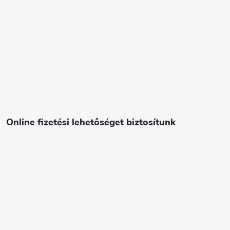
e
l
e
m
e
i
Online fizetési lehetőséget biztosítunk