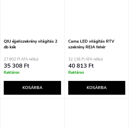
QIU éjjeliszekrény világítás 2
Cama LED világítás RTV
db kék
szekrény REJA fehér
27 802 Ft ÁFA nélkül
32 136 Ft ÁFA nélkül
35 308 Ft
40 813 Ft
Raktáron
Raktáron
KOSÁRBA
KOSÁRBA