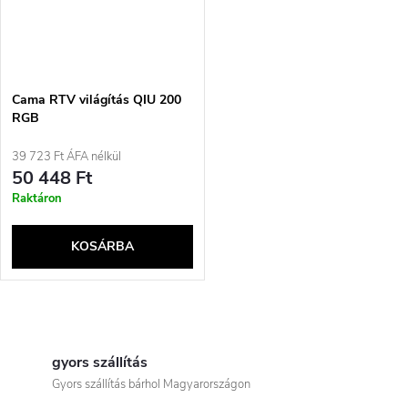
Cama RTV világítás QIU 200
RGB
39 723 Ft ÁFA nélkül
50 448 Ft
Raktáron
KOSÁRBA
L
i
gyors szállítás
Gyors szállítás bárhol Magyarországon
s