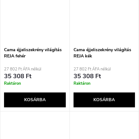
Cama éjjeliszekrény világítás
Cama éjjeliszekrény világítás
REJA fehér
REJA kék
27 802 Ft ÁFA nélkül
27 802 Ft ÁFA nélkül
35 308 Ft
35 308 Ft
Raktáron
Raktáron
KOSÁRBA
KOSÁRBA