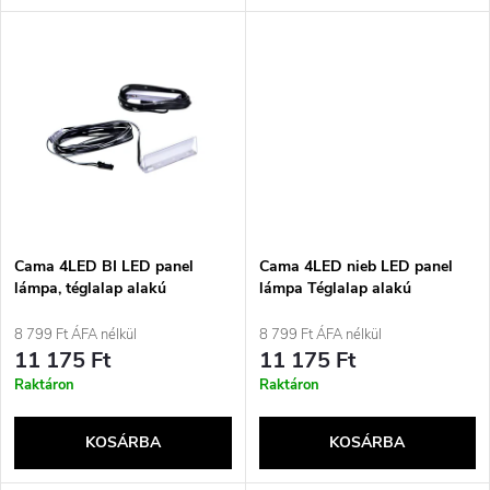
l
n
i
d
s
e
t
z
á
é
j
Cama 4LED BI LED panel
Cama 4LED nieb LED panel
s
lámpa, téglalap alakú
lámpa Téglalap alakú
a
8 799 Ft ÁFA nélkül
8 799 Ft ÁFA nélkül
e
11 175 Ft
11 175 Ft
Raktáron
Raktáron
KOSÁRBA
KOSÁRBA