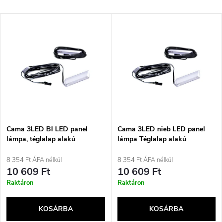
e
Legdrágább
T
Legnépszerűbb termékek
r
e
ABC szerint
m
r
é
m
k
é
e
Cama 3LED BI LED panel
Cama 3LED nieb LED panel
lámpa, téglalap alakú
lámpa Téglalap alakú
k
k
8 354 Ft ÁFA nélkül
8 354 Ft ÁFA nélkül
e
10 609 Ft
10 609 Ft
r
Raktáron
Raktáron
k
e
KOSÁRBA
KOSÁRBA