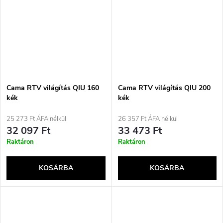
Cama RTV világítás QIU 160
Cama RTV világítás QIU 200
kék
kék
25 273 Ft ÁFA nélkül
26 357 Ft ÁFA nélkül
32 097 Ft
33 473 Ft
Raktáron
Raktáron
KOSÁRBA
KOSÁRBA