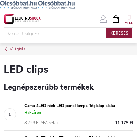
Ugrás
KOSÁR
a
fő
KERESÉS
tartalomhoz
Világítás
LED clips
Legnépszerűbb termékek
Cama 4LED nieb LED panel lámpa Téglalap alakú
Raktáron
8 799 Ft ÁFA nélkül
11 175 Ft