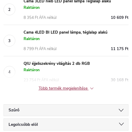
Cama 3LED nieb LED panel lámpa Téglalap alakú
Raktáron
8 354 Ft ÁFA nélkül
10 609 Ft
Cama 4LED BI LED panel lámpa, téglalap alakú
Raktáron
8 799 Ft ÁFA nélkül
11 175 Ft
QIU éjjeliszekrény világítás 2 db RGB
Raktáron
23 754 Ft ÁFA nélkül
30 168 Ft
Több termék megjelenítése
Szűrő
T
Legolcsóbb elöl