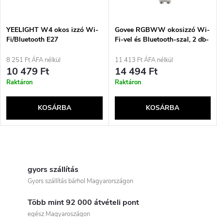
m
k
é
e
YEELIGHT W4 okos izzó Wi-
Govee RGBWW okosizzó Wi-
Fi/Bluetooth E27
Fi-vel és Bluetooth-szal, 2 db-
k
szabályozható fényerejű
os csomag HD600D
k
(YLQPD-0012) 4 darab
8 251 Ft ÁFA nélkül
11 413 Ft ÁFA nélkül
e
10 479 Ft
14 494 Ft
r
Raktáron
Raktáron
k
e
KOSÁRBA
KOSÁRBA
l
n
i
L
d
s
i
gyors szállítás
e
Gyors szállítás bárhol Magyarországon
t
s
z
Több mint 92 000 átvételi pont
t
egész Magyaroszágon