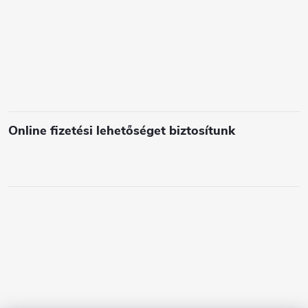
l
e
m
e
i
Online fizetési lehetőséget biztosítunk