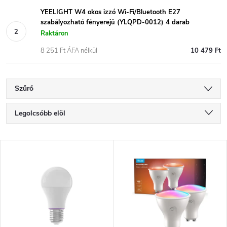
YEELIGHT W4 okos izzó Wi-Fi/Bluetooth E27
szabályozható fényerejű (YLQPD-0012) 4 darab
Raktáron
8 251 Ft ÁFA nélkül
10 479 Ft
Szűrő
T
Legolcsóbb elöl
e
Legdrágább
T
Legnépszerűbb termékek
r
e
ABC szerint
m
r
é