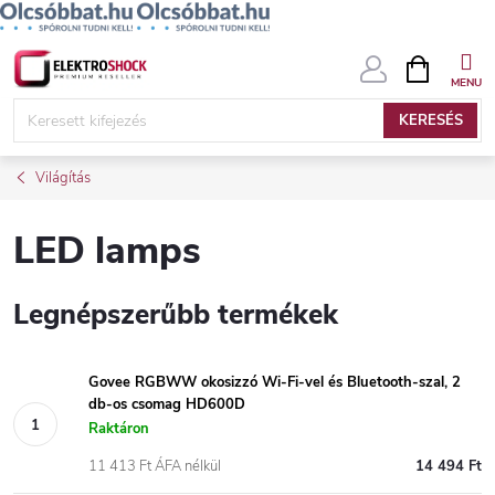
Ugrás
KOSÁR
a
fő
KERESÉS
tartalomhoz
Világítás
LED lamps
Legnépszerűbb termékek
Govee RGBWW okosizzó Wi-Fi-vel és Bluetooth-szal, 2
db-os csomag HD600D
Raktáron
11 413 Ft ÁFA nélkül
14 494 Ft