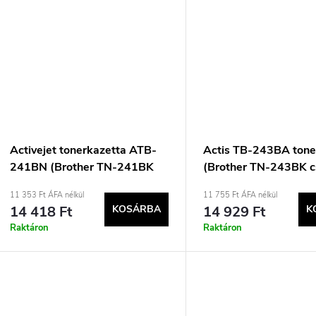
Activejet tonerkazetta ATB-
Actis TB-243BA tone
241BN (Brother TN-241BK
(Brother TN-243BK c
csere; Supreme; 2500 oldal;
standard; 1000 oldal;
11 353 Ft ÁFA nélkül
11 755 Ft ÁFA nélkül
fekete)
14 418 Ft
KOSÁRBA
14 929 Ft
K
Raktáron
Raktáron