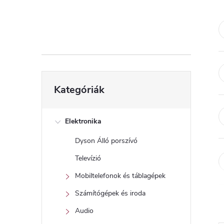
d
a
l
s
Kategóriák
Kategóriák
átugrása
ó
p
Elektronika
Dyson Álló porszívó
a
Televízió
n
Mobiltelefonok és táblagépek
Számítógépek és iroda
e
Audio