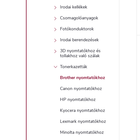
Irodai kellékek
Csomagolóanyagok
Fotókonduktorok
l
Irodai berendezések
i
3D nyomtatókhoz és
tollakhoz való szálak
Tonerkazetták
Brother nyomtatókhoz
Canon nyomtatókhoz
HP nyomtatókhoz
Kyocera nyomtatókhoz
j
Lexmark nyomtatókhoz
Minolta nyomtatókhoz