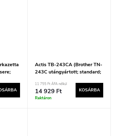
rkazetta
Actis TB-243CA (Brother TN-
sere;
243C utángyártott; standard;
 fekete)
1000 oldal; kék)
11 755 Ft ÁFA nélkül
OSÁRBA
14 929 Ft
KOSÁRBA
Raktáron