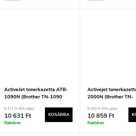
ActiveJet tonerkazetta ATB-
Activejet tonerkazet
1090N (Brother TN-1090
2000N (Brother TN-
utángyártott; Supreme; 1500
2000/TN-2005 csere
8 371 Ft ÁFA nélkül
8 550 Ft ÁFA nélkül
oldal; fekete)
Supreme; 2500 oldal;
10 631 Ft
KOSÁRBA
10 859 Ft
K
Raktáron
Raktáron