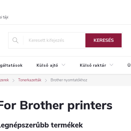
i tájékoztató
KERESÉS
lgáltatások
Külső ajtó
Külső raktár
Ü
zerek
Tonerkazetták
Brother nyomtatókhoz
For Brother printers
Legnépszerűbb termékek