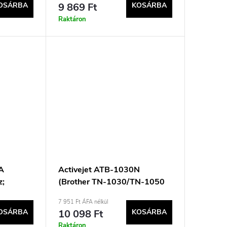
OSÁRBA
9 869 Ft
KOSÁRBA
Raktáron
A
Activejet ATB-1030N
z;
(Brother TN-1030/TN-1050
sere
utángyártott; Supreme; 1000
7 951 Ft ÁFA nélkül
 oldal;
oldal; fekete)
OSÁRBA
10 098 Ft
KOSÁRBA
Raktáron