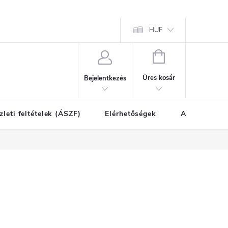
HUF
KOSÁR
Üres kosár
Bejelentkezés
zleti feltételek (ÁSZF)
Elérhetőségek
A vásárlás l