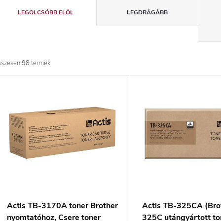
T
LEGOLCSÓBB ELÖL
LEGDRÁGÁBB
e
r
sszesen
98
termék
m
T
é
e
k
r
e
m
k
é
r
k
Actis TB-3170A toner Brother
Actis TB-325CA (Bro
nyomtatóhoz, Csere toner
325C utángyártott to