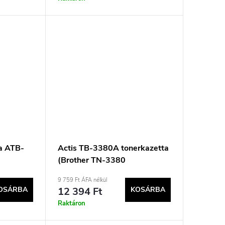
ta ATB-
Actis TB-3380A tonerkazetta
(Brother TN-3380
;
cserekazetta; Supreme; 8000
9 759 Ft ÁFA nélkül
 fekete)
oldal; Fekete)
OSÁRBA
12 394 Ft
KOSÁRBA
Raktáron