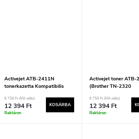
Activejet ATB-2411N
Activejet toner ATB
tonerkazetta Kompatibilis
(Brother TN-2320
Fekete 1 darab
utángyártott; Supre
9 759 Ft ÁFA nélkül
9 759 Ft ÁFA nélkül
oldal; fekete)
12 394 Ft
KOSÁRBA
12 394 Ft
K
Raktáron
Raktáron