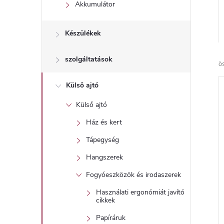
l
Akkumulátor
Készülékek
szolgáltatások
ö
Külső ajtó
Külső ajtó
Ház és kert
Tápegység
Hangszerek
Fogyóeszközök és irodaszerek
Használati ergonómiát javító
cikkek
Papíráruk