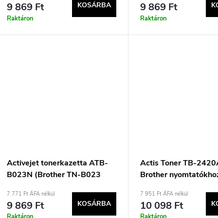
9 869 Ft
KOSÁRBA
9 869 Ft
K
Raktáron
Raktáron
Activejet tonerkazetta ATB-
Actis Toner TB-2420
B023N (Brother TN-B023
Brother nyomtatókho
utángyártott; Supreme; 2000
Brother TN-2420A c
7 771 Ft ÁFA nélkül
7 951 Ft ÁFA nélkül
oldal; fekete)
toner; Supreme; 3000
9 869 Ft
KOSÁRBA
10 098 Ft
K
fekete)
Raktáron
Raktáron