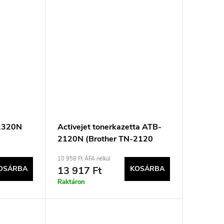
-2320N
Activejet tonerkazetta ATB-
2120N (Brother TN-2120
me; 2600
utángyártott; Supreme; 2600
10 958 Ft ÁFA nélkül
oldal; fekete)
OSÁRBA
13 917 Ft
KOSÁRBA
Raktáron