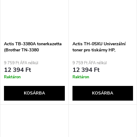
Actis TB-3380A tonerkazetta
Actis TH-05XU Univerzální
(Brother TN-3380
toner pro tiskárny HP,
cserekazetta; Supreme; 8000
Náhrada HP 05X CE505X,
oldal; Fekete)
CF280X, Standard; 7200 stran;
9 759 Ft ÁFA nélkül
9 759 Ft ÁFA nélkül
černý
12 394 Ft
12 394 Ft
Raktáron
Raktáron
KOSÁRBA
KOSÁRBA