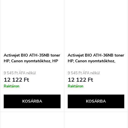
Activejet BIO ATH-35NB toner
Activejet BIO ATH-36NB toner
HP, Canon nyomtatókhoz, HP
HP, Canon nyomtatókhoz,
35A CB435A, Canon CRG-712
Csere toner HP 36A CB436A,
nyomtatók cseréje; Supreme;
Canon CRG-713; Supreme;
9 545 Ft ÁFA nélkül
9 545 Ft ÁFA nélkül
1800 oldal; fekete.
2000 oldal; fekete.
12 122 Ft
12 122 Ft
Raktáron
Raktáron
KOSÁRBA
KOSÁRBA