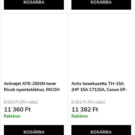
KOSÁRBA
KOSÁRBA
Activejet ATR-2501N toner
Actis tonerkazetta TH-15A
Ricoh nyomtatókhoz, RICOH
(HP 15A C7115A, Canon EP-
841769, 841991, 842009
25 csere; standard; 2500 oldal;
nyomtatók cseréje; Supreme;
fekete)
8 945 Ft ÁFA nélkül
8 962 Ft ÁFA nélkül
9000 oldal; fekete
11 360 Ft
11 382 Ft
Raktáron
Raktáron
KOSÁRBA
KOSÁRBA