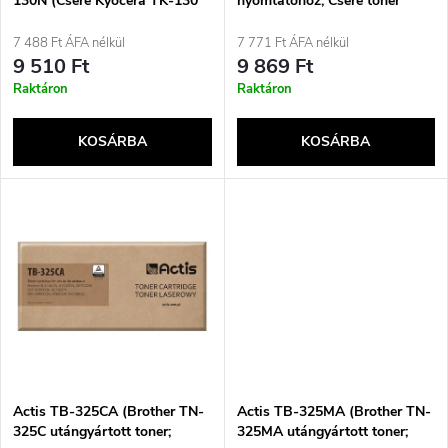
130N (Csere Kyocera TK-130
nyomtatóhoz, Csere toner
k
kazetta; Supreme; 7200 oldal;
Brother TN-3170; Standard;
k
Fekete)
7000 oldal; fekete
7 488 Ft ÁFA nélkül
7 771 Ft ÁFA nélkül
e
9 510 Ft
9 869 Ft
r
Raktáron
Raktáron
k
e
KOSÁRBA
KOSÁRBA
l
n
i
d
s
e
t
z
á
é
j
Actis TB-325CA (Brother TN-
Actis TB-325MA (Brother TN-
s
325C utángyártott toner;
325MA utángyártott toner;