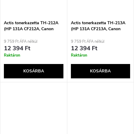
Actis tonerkazetta TH-212A
Actis tonerkazetta TH-213A
(HP 131A CF212A, Canon
(HP 131A CF213A, Canon
CRG-731Y csere; standard;
CRG-731M nyomtatókhoz;
1800 oldal; sárga)
standard; 1800 oldal; piros)
9 759 Ft ÁFA nélkül
9 759 Ft ÁFA nélkül
12 394 Ft
12 394 Ft
Raktáron
Raktáron
KOSÁRBA
KOSÁRBA