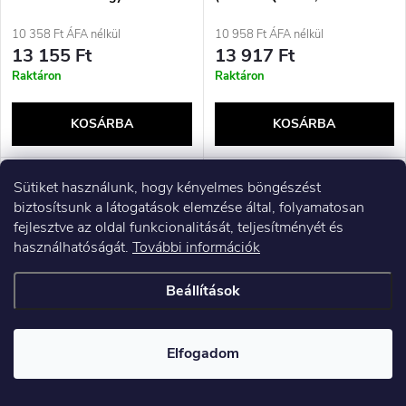
toner; standard; 1500 oldal;
715H csere; standard; 7000
fekete)
oldal; fekete)
10 358 Ft ÁFA nélkül
10 958 Ft ÁFA nélkül
13 155 Ft
13 917 Ft
Raktáron
Raktáron
KOSÁRBA
KOSÁRBA
Sütiket használunk, hogy kényelmes böngészést
biztosítsunk a látogatások elemzése által, folyamatosan
fejlesztve az oldal funkcionalitását, teljesítményét és
használhatóságát.
További információk
Beállítások
Elfogadom
Activejet ATS-2160N
Activejet tonerkazetta ATB-
(Samsung MLT-D101S
2120N (Brother TN-2120
utángyártott; Supreme; 1500
utángyártott; Supreme; 2600