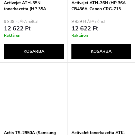
Activejet ATH-35N
Activejet ATH-36N (HP 36A
tonerkazetta (HP 35A
CB436A, Canon CRG-713
CB435A, Canon CRG-712;
tintapatronok cseréje;
Supreme; 1500 oldal; fekete)
Supreme; 2000 oldal; fekete)
9 939 Ft ÁFA nélkül
9 939 Ft ÁFA nélkül
12 622 Ft
12 622 Ft
Raktáron
Raktáron
KOSÁRBA
KOSÁRBA
Actis TS-2950A (Samsung
ActiveJet tonerkazetta ATK-