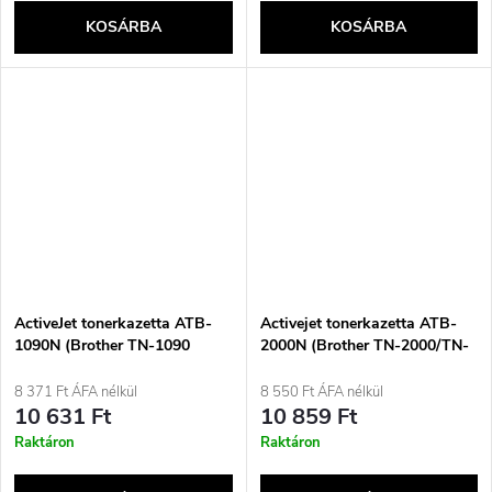
KOSÁRBA
KOSÁRBA
ActiveJet tonerkazetta ATB-
Activejet tonerkazetta ATB-
1090N (Brother TN-1090
2000N (Brother TN-2000/TN-
utángyártott; Supreme; 1500
2005 csere; Supreme; 2500
oldal; fekete)
oldal; fekete)
8 371 Ft ÁFA nélkül
8 550 Ft ÁFA nélkül
10 631 Ft
10 859 Ft
Raktáron
Raktáron