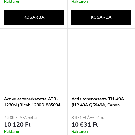
Raktáron
Raktáron
KOSÁRBA
KOSÁRBA
ActiveJet tonerkazetta ATR-
Actis tonerkazetta TH-49A
1230N (Ricoh 1230D 885094
(HP 49A Q5949A, Canon
Supreme nyomtatóhoz; 9000
CRG-708 csere; standard;
oldal; fekete)
2500 oldal; fekete)
7 969 Ft ÁFA nélkül
8 371 Ft ÁFA nélkül
10 120 Ft
10 631 Ft
Raktáron
Raktáron