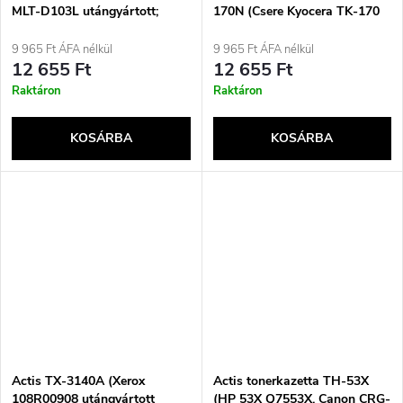
MLT-D103L utángyártott;
170N (Csere Kyocera TK-170
Supreme; 2500 oldal; fekete)
kazetta; Supreme; 7200 oldal;
Fekete)
9 965 Ft ÁFA nélkül
9 965 Ft ÁFA nélkül
12 655 Ft
12 655 Ft
Raktáron
Raktáron
KOSÁRBA
KOSÁRBA
Actis TX-3140A (Xerox
Actis tonerkazetta TH-53X
108R00908 utángyártott
(HP 53X Q7553X, Canon CRG-