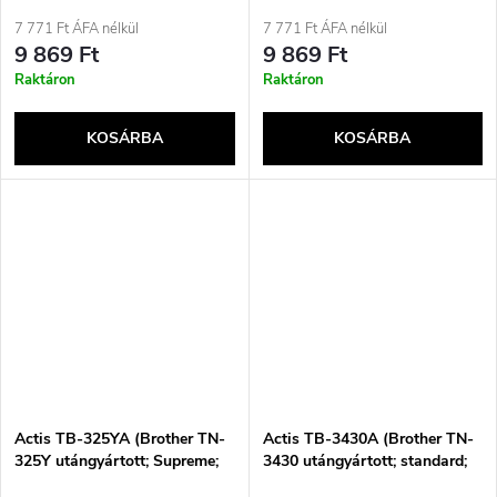
Supreme; 3500 oldal; Kék)
Supreme; 3500 oldal; Piros)
a
7 771 Ft ÁFA nélkül
7 771 Ft ÁFA nélkül
e
9 869 Ft
9 869 Ft
Raktáron
Raktáron
KOSÁRBA
KOSÁRBA
Actis TB-325YA (Brother TN-
Actis TB-3430A (Brother TN-
325Y utángyártott; Supreme;
3430 utángyártott; standard;
3500 oldal; sárga)
3000 oldal; fekete)