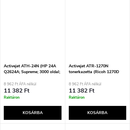
Activejet ATH-24N (HP 24A
Activejet ATR-1270N
Q2624A; Supreme; 3000 oldal;
tonerkazetta (Ricoh 1270D
fekete-fehér tintapatron
888261; Supreme; 7000 oldal;
cseréje)
fekete)
8 962 Ft ÁFA nélkül
8 962 Ft ÁFA nélkül
11 382 Ft
11 382 Ft
Raktáron
Raktáron
KOSÁRBA
KOSÁRBA