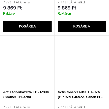
7 771 Ft ÁFA nélkül
7 771 Ft ÁFA nélkül
9 869 Ft
9 869 Ft
Raktáron
Raktáron
KOSÁRBA
KOSÁRBA
Actis tonerkazetta TB-3280A
Actis tonerkazetta TH-92A
(Brother TN-3280
(HP 92A C4092A, Canon EP-
cserekazetta; standard; 8000
22 csere; standard; 2500 oldal;
oldal; fekete)
fekete)
7 771 Ft ÁFA nélkül
7 771 Ft ÁFA nélkül