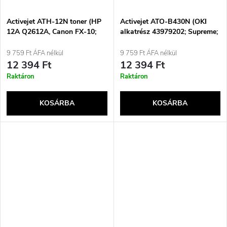
Activejet ATH-12N toner (HP
Activejet ATO-B430N (OKI
12A Q2612A, Canon FX-10;
alkatrész 43979202; Supreme;
Supreme; 2000 oldal; fekete)
7000 oldal; fekete)
9 759 Ft ÁFA nélkül
9 759 Ft ÁFA nélkül
12 394 Ft
12 394 Ft
Raktáron
Raktáron
KOSÁRBA
KOSÁRBA