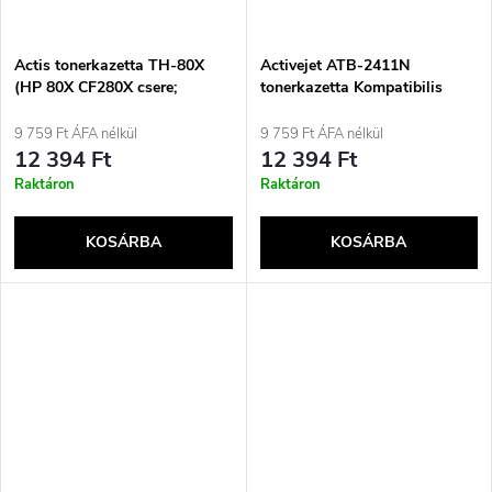
Actis tonerkazetta TH-80X
Activejet ATB-2411N
(HP 80X CF280X csere;
tonerkazetta Kompatibilis
standard; 6900 oldal; fekete)
Fekete 1 darab
9 759 Ft ÁFA nélkül
9 759 Ft ÁFA nélkül
12 394 Ft
12 394 Ft
Raktáron
Raktáron
KOSÁRBA
KOSÁRBA