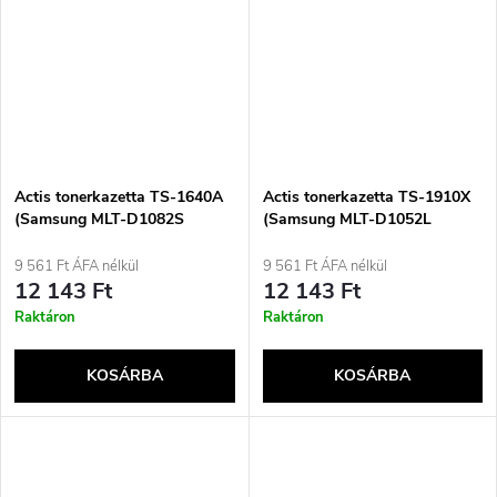
Actis tonerkazetta TS-1640A
Actis tonerkazetta TS-1910X
(Samsung MLT-D1082S
(Samsung MLT-D1052L
utángyártott; standard; 1500
utángyártott; standard; 2500
oldal; fekete)
oldal; fekete)
9 561 Ft ÁFA nélkül
9 561 Ft ÁFA nélkül
12 143 Ft
12 143 Ft
Raktáron
Raktáron
KOSÁRBA
KOSÁRBA