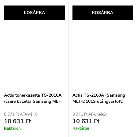
KOSÁRBA
KOSÁRBA
Actis tonerkazetta TS-2010A
Actis TS-2160A (Samsung
(csere kazetta Samsung ML-
MLT-D101S utángyártott;
1610D2/ML-2010D3;
standard; 1500 oldal; fekete)
standard; 3000 oldal; fekete)
8 371 Ft ÁFA nélkül
8 371 Ft ÁFA nélkül
10 631 Ft
10 631 Ft
Raktáron
Raktáron