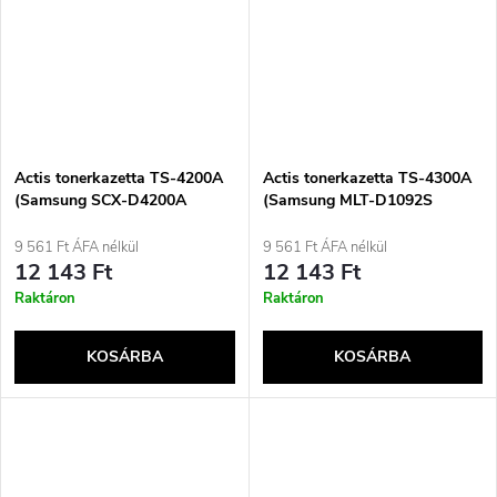
Actis tonerkazetta TS-4200A
Actis tonerkazetta TS-4300A
(Samsung SCX-D4200A
(Samsung MLT-D1092S
utángyártott; standard; 3000
utángyártott; standard; 2000
oldal; fekete)
oldal; fekete)
9 561 Ft ÁFA nélkül
9 561 Ft ÁFA nélkül
12 143 Ft
12 143 Ft
Raktáron
Raktáron
KOSÁRBA
KOSÁRBA