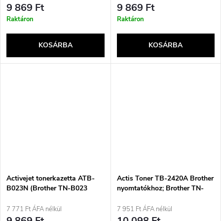
9 869 Ft
9 869 Ft
Raktáron
Raktáron
KOSÁRBA
KOSÁRBA
Activejet tonerkazetta ATB-
Actis Toner TB-2420A Brother
B023N (Brother TN-B023
nyomtatókhoz; Brother TN-
utángyártott; Supreme; 2000
2420A csere toner; Supreme;
oldal; fekete)
3000 oldal; fekete)
7 771 Ft ÁFA nélkül
7 951 Ft ÁFA nélkül
9 869 Ft
10 098 Ft