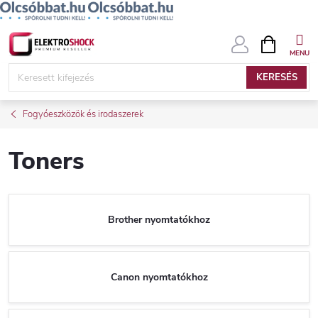
Ugrás
KOSÁR
a
fő
KERESÉS
tartalomhoz
Fogyóeszközök és irodaszerek
Toners
Brother nyomtatókhoz
Canon nyomtatókhoz