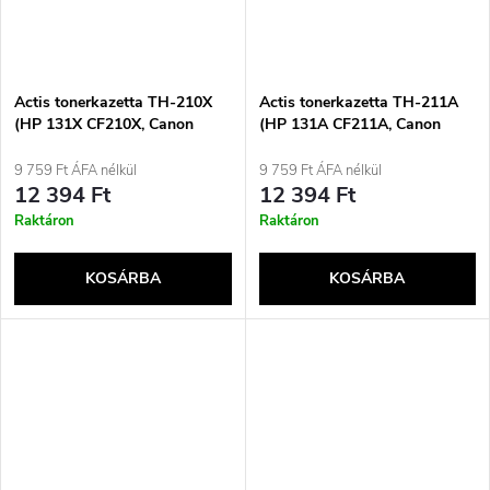
Actis tonerkazetta TH-210X
Actis tonerkazetta TH-211A
(HP 131X CF210X, Canon
(HP 131A CF211A, Canon
CRG-731BH csere; standard;
CRG-731C csere; standard;
2400 oldal; fekete)
1800 oldal; kék)
9 759 Ft ÁFA nélkül
9 759 Ft ÁFA nélkül
12 394 Ft
12 394 Ft
Raktáron
Raktáron
KOSÁRBA
KOSÁRBA