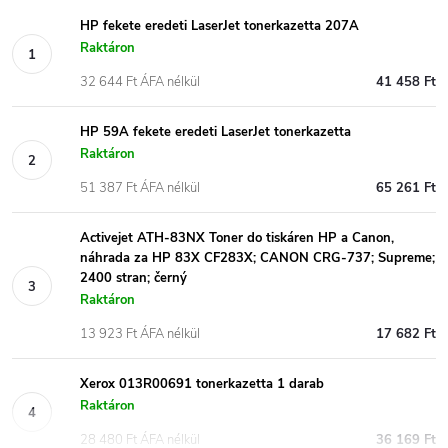
HP fekete eredeti LaserJet tonerkazetta 207A
Raktáron
32 644 Ft ÁFA nélkül
41 458 Ft
HP 59A fekete eredeti LaserJet tonerkazetta
Raktáron
51 387 Ft ÁFA nélkül
65 261 Ft
Activejet ATH-83NX Toner do tiskáren HP a Canon,
náhrada za HP 83X CF283X; CANON CRG-737; Supreme;
2400 stran; černý
Raktáron
13 923 Ft ÁFA nélkül
17 682 Ft
Xerox 013R00691 tonerkazetta 1 darab
Raktáron
28 480 Ft ÁFA nélkül
36 169 Ft