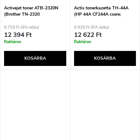
Activejet toner ATB-2320N
Actis tonerkazetta TH-44A
(Brother TN-2320
(HP 44A CF244A csere;
utángyártott; Supreme; 2600
standard; 1000 oldal; fekete)
oldal; fekete)
9 759 Ft ÁFA nélkül
9 939 Ft ÁFA nélkül
12 394 Ft
12 622 Ft
Raktáron
Raktáron
KOSÁRBA
KOSÁRBA