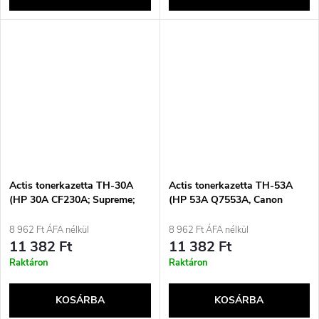
Actis tonerkazetta TH-30A
Actis tonerkazetta TH-53A
(HP 30A CF230A; Supreme;
(HP 53A Q7553A, Canon
1600 oldal; fekete) csere
CRG-715 csere; standard;
3000 oldal; fekete)
8 962 Ft ÁFA nélkül
8 962 Ft ÁFA nélkül
11 382 Ft
11 382 Ft
Raktáron
Raktáron
KOSÁRBA
KOSÁRBA