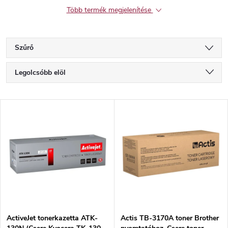
Több termék megjelenítése
Szűrő
T
Legolcsóbb elöl
e
Legdrágább
T
Legnépszerűbb termékek
r
e
ABC szerint
m
r
é
m
k
é
e
ActiveJet tonerkazetta ATK-
Actis TB-3170A toner Brother