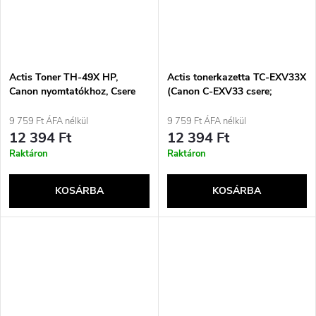
Actis Toner TH-49X HP,
Actis tonerkazetta TC-EXV33X
Canon nyomtatókhoz, Csere
(Canon C-EXV33 csere;
toner HP 49X Q5949X, Canon
standard; 14600 oldal; fekete)
CRG-708H; Standard; 6000
9 759 Ft ÁFA nélkül
9 759 Ft ÁFA nélkül
oldal; fekete
12 394 Ft
12 394 Ft
Raktáron
Raktáron
KOSÁRBA
KOSÁRBA