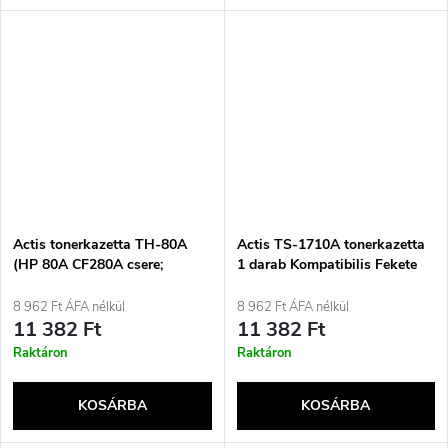
Actis tonerkazetta TH-80A
Actis TS-1710A tonerkazetta
(HP 80A CF280A csere;
1 darab Kompatibilis Fekete
standard; 2700 oldal; fekete)
8 962 Ft ÁFA nélkül
8 962 Ft ÁFA nélkül
11 382 Ft
11 382 Ft
Raktáron
Raktáron
KOSÁRBA
KOSÁRBA