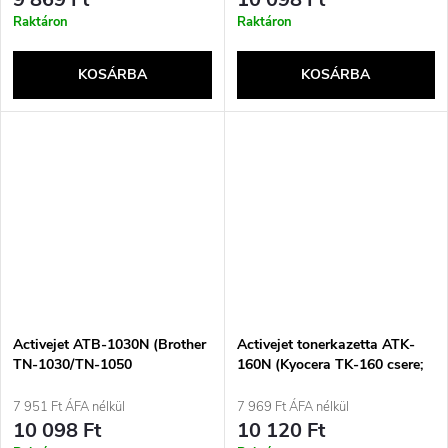
Raktáron
Raktáron
KOSÁRBA
KOSÁRBA
Activejet ATB-1030N (Brother
Activejet tonerkazetta ATK-
TN-1030/TN-1050
160N (Kyocera TK-160 csere;
utángyártott; Supreme; 1000
Supreme; 2500 oldal; fekete)
oldal; fekete)
7 951 Ft ÁFA nélkül
7 969 Ft ÁFA nélkül
10 098 Ft
10 120 Ft