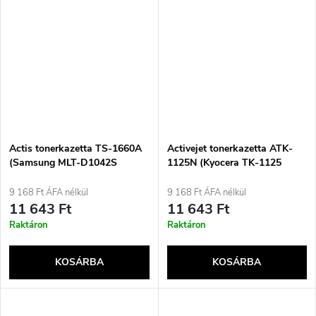
Actis tonerkazetta TS-1660A
Activejet tonerkazetta ATK-
(Samsung MLT-D1042S
1125N (Kyocera TK-1125
utángyártott; standard; 1500
csere kazetta; Supreme; 2100
oldal; fekete)
oldal; fekete)
9 168 Ft ÁFA nélkül
9 168 Ft ÁFA nélkül
11 643 Ft
11 643 Ft
Raktáron
Raktáron
KOSÁRBA
KOSÁRBA