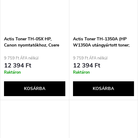
Actis Toner TH-05X HP,
Actis Toner TH-1350A (HP
Canon nyomtatókhoz, Csere
W1350A utángyártott toner;
toner HP 05X CE505X, Canon
standard; 1100 oldal, fekete)
CRG-719H; Standard; 6500
9 759 Ft ÁFA nélkül
9 759 Ft ÁFA nélkül
oldal; fekete
12 394 Ft
12 394 Ft
Raktáron
Raktáron
KOSÁRBA
KOSÁRBA