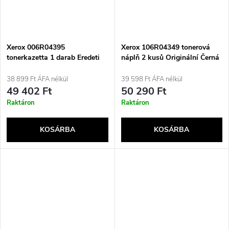
Xerox 006R04395
Xerox 106R04349 tonerová
tonerkazetta 1 darab Eredeti
náplň 2 kusů Originální Černá
Fekete
38 899 Ft ÁFA nélkül
39 598 Ft ÁFA nélkül
49 402 Ft
50 290 Ft
Raktáron
Raktáron
KOSÁRBA
KOSÁRBA