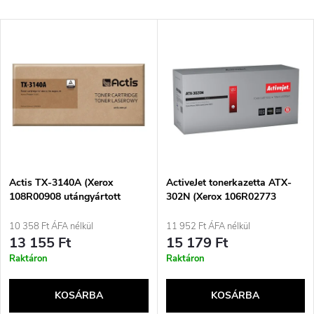
e
Legdrágább
T
Legnépszerűbb termékek
r
e
ABC szerint
m
r
é
m
k
é
e
Actis TX-3140A (Xerox
ActiveJet tonerkazetta ATX-
108R00908 utángyártott
302N (Xerox 106R02773
k
toner; standard; 1500 oldal;
utángyártott tonerkazetta;
k
fekete)
Supreme; 1500 oldal; fekete)
10 358 Ft ÁFA nélkül
11 952 Ft ÁFA nélkül
e
13 155 Ft
15 179 Ft
r
Raktáron
Raktáron
k
e
KOSÁRBA
KOSÁRBA