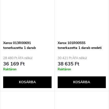
Xerox 013R00691
Xerox 101R00555
tonerkazetta 1 darab
tonerkazetta 1 darab eredeti
28 480 Ft ÁFA nélkül
30 421 Ft ÁFA nélkül
36 169 Ft
38 635 Ft
Raktáron
Raktáron
KOSÁRBA
KOSÁRBA