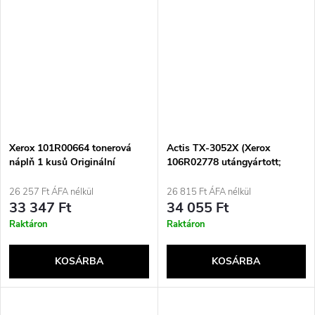
Xerox 101R00664 tonerová
Actis TX-3052X (Xerox
náplň 1 kusů Originální
106R02778 utángyártott;
standard; 3000 oldal; fekete)
26 257 Ft ÁFA nélkül
26 815 Ft ÁFA nélkül
33 347 Ft
34 055 Ft
Raktáron
Raktáron
KOSÁRBA
KOSÁRBA