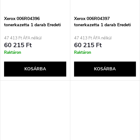
Xerox 006R04396
Xerox 006R04397
tonerkazetta 1 darab Eredeti
tonerkazetta 1 darab Eredeti
Ciánkék
Magenta
47 413 Ft ÁFA nélkül
47 413 Ft ÁFA nélkül
60 215 Ft
60 215 Ft
Raktáron
Raktáron
KOSÁRBA
KOSÁRBA