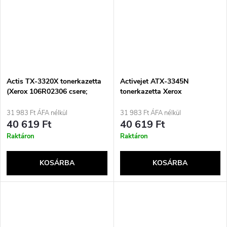
Actis TX-3320X tonerkazetta
Activejet ATX-3345N
(Xerox 106R02306 csere;
tonerkazetta Xerox
11000 oldal; fekete)
nyomtatóhoz, XEROX
106R03773 csere; Supreme;
31 983 Ft ÁFA nélkül
31 983 Ft ÁFA nélkül
3000 oldal; fekete szín
40 619 Ft
40 619 Ft
Raktáron
Raktáron
KOSÁRBA
KOSÁRBA