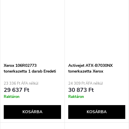
Xerox 106R02773
Activejet ATX-B7030NX
tonerkazetta 1 darab Eredeti
tonerkazetta Xerox
Fekete
nyomtatóhoz, XEROX
106R03396 csere; Supreme;
23 336 Ft ÁFA nélkül
24 309 Ft ÁFA nélkül
30000 oldal; fekete szín
29 637 Ft
30 873 Ft
Raktáron
Raktáron
KOSÁRBA
KOSÁRBA