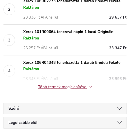
Xerox 106R02773 tonerkazetta 1 darab Eredeti Fekete
Raktáron
23 336 Ft ÁFA nélkül
29 637 Ft
Xerox 101R00664 tonerová náplň 1 kusů Originální
Raktáron
26 257 Ft ÁFA nélkül
33 347 Ft
Xerox 106R04348 tonerkazetta 1 darab Eredeti Fekete
Raktáron
28 343 Ft ÁFA nélkül
35 995 Ft
Több termék megjelenítése
Szűrő
T
Legolcsóbb elöl