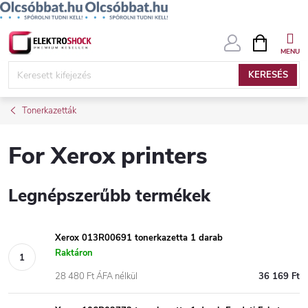
Ugrás
KOSÁR
a
fő
KERESÉS
tartalomhoz
Tonerkazetták
For Xerox printers
Legnépszerűbb termékek
Xerox 013R00691 tonerkazetta 1 darab
Raktáron
28 480 Ft ÁFA nélkül
36 169 Ft