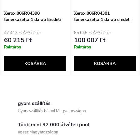
Xerox 006R04398
Xerox 006R04381
tonerkazetta 1 darab Eredeti
tonerkazetta 1 darab eredeti
Sárga
fekete
47 413 Ft ÁFA nélkül
85 045 Ft ÁFA nélkül
60 215 Ft
108 007 Ft
Raktáron
Raktáron
KOSÁRBA
KOSÁRBA
L
i
gyors szállítás
Gyors szállítás bárhol Magyarországon
s
Több mint 92 000 átvételi pont
t
egész Magyaroszágon