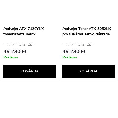
Activejet ATX-7120YNX
Activejet Toner ATX-3052NX
tonerkazetta Xerox
pro tiskárnu Xerox, Náhrada
nyomtatókhoz; Xerox
za Xerox 106R02778;
WC7120Y cserekazetta;
Standardní; 3000 stran; černý
38 764 Ft ÁFA nélkül
38 764 Ft ÁFA nélkül
Supreme; 15000 oldal; sárga
49 230 Ft
49 230 Ft
Raktáron
Raktáron
KOSÁRBA
KOSÁRBA