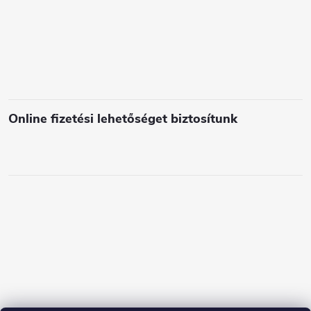
l
e
m
e
i
Online fizetési lehetőséget biztosítunk