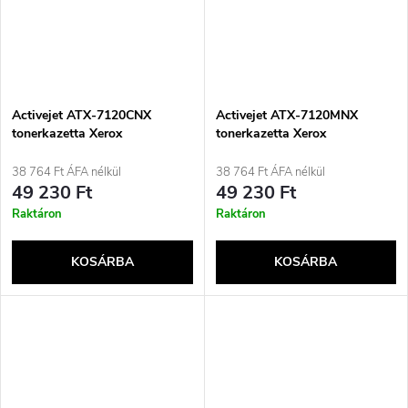
Activejet ATX-7120CNX
Activejet ATX-7120MNX
tonerkazetta Xerox
tonerkazetta Xerox
nyomtatókhoz; Xerox
nyomtatókhoz; Xerox
WC7120C cserekazetta;
WC7120M utángyártott;
38 764 Ft ÁFA nélkül
38 764 Ft ÁFA nélkül
Supreme; 15000 oldal; ciánkék
Supreme; 15000 oldal;
49 230 Ft
49 230 Ft
magenta
Raktáron
Raktáron
KOSÁRBA
KOSÁRBA