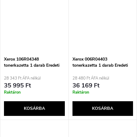
Xerox 106R04348
Xerox 006R04403
tonerkazetta 1 darab Eredeti
tonerkazetta 1 darab Eredeti
Fekete
Fekete
28 343 Ft ÁFA nélkül
28 480 Ft ÁFA nélkül
35 995 Ft
36 169 Ft
Raktáron
Raktáron
KOSÁRBA
KOSÁRBA