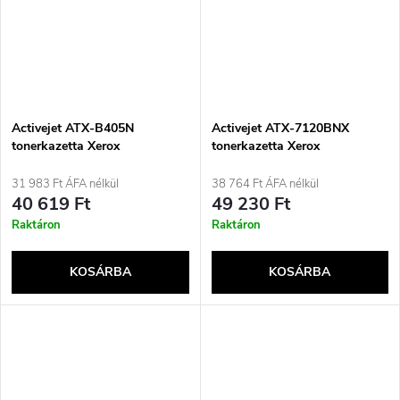
Activejet ATX-B405N
Activejet ATX-7120BNX
tonerkazetta Xerox
tonerkazetta Xerox
nyomtatókhoz; Xerox
nyomtatókhoz; Xerox
106R03585 utángyártott
WC7120K utángyártott;
31 983 Ft ÁFA nélkül
38 764 Ft ÁFA nélkül
tonerkazetta; Supreme; 24600
Supreme; 22000 oldal; fekete
40 619 Ft
49 230 Ft
oldal; fekete
Raktáron
Raktáron
KOSÁRBA
KOSÁRBA