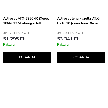
Activejet ATX-3250NX (Xerox
Activejet tonerkazetta ATX-
106R01374 utángyártott
B210NX (csere toner Xerox
toner; Supreme; 5000 oldal;
106R04347; Supreme; 3000
Fekete)
oldal; fekete)
40 390 Ft ÁFA nélkül
42 001 Ft ÁFA nélkül
51 295 Ft
53 341 Ft
Raktáron
Raktáron
KOSÁRBA
KOSÁRBA