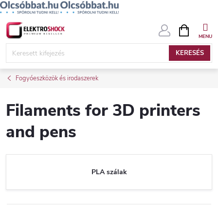
Ugrás
KOSÁR
a
fő
KERESÉS
tartalomhoz
Fogyóeszközök és irodaszerek
Filaments for 3D printers
and pens
PLA szálak