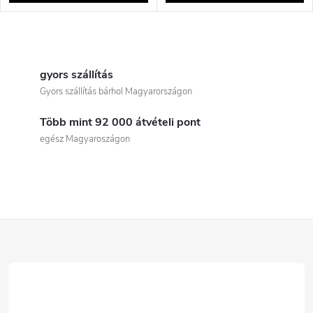
L
i
gyors szállítás
Gyors szállítás bárhol Magyarországon
s
Több mint 92 000 átvételi pont
t
egész Magyaroszágon
a
i
r
L
á
á
n
b
y