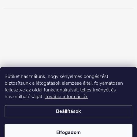
Sütiket használunk, hogy kényelmes böngészést
biztosítsunk a látogatások elemzése által, folyamatosan
fejlesztve az oldal funkcionalitását, teljesítményét és
használhatóságát.
További információk
Beállítások
Copyright 2026
Elektroshock.hu
. Minden jog fenntartva.
Elfogadom
Shoptet készítette