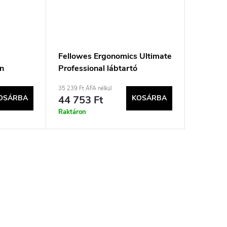
s
Fellowes Ergonomics Ultimate
an
Professional lábtartó
ehető
35 239 Ft ÁFA nélkül
OSÁRBA
44 753 Ft
KOSÁRBA
Raktáron