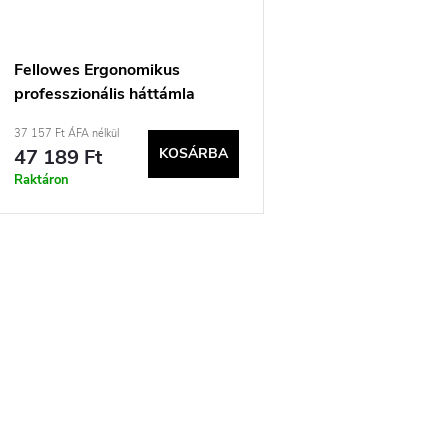
Fellowes Ergonomikus
professzionális háttámla
37 157 Ft ÁFA nélkül
47 189 Ft
KOSÁRBA
Raktáron
L
s