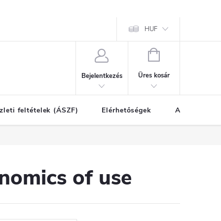
HUF
KOSÁR
Üres kosár
Bejelentkezés
zleti feltételek (ÁSZF)
Elérhetőségek
A vásárlás l
nomics of use