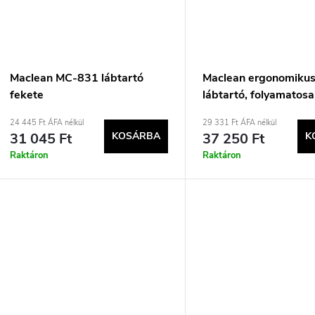
é
t
s
á
e
Maclean MC-831 lábtartó
Maclean ergonomiku
fekete
lábtartó, folyamatos
a
állítható szöggel, kiv
24 445 Ft ÁFA nélkül
29 331 Ft ÁFA nélkül
párna, MC-460
31 045 Ft
KOSÁRBA
37 250 Ft
K
Raktáron
Raktáron