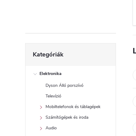
d
a
l
s
Kategóriák
Kategóriák
átugrása
ó
p
Elektronika
Dyson Álló porszívó
a
Televízió
n
Mobiltelefonok és táblagépek
Számítógépek és iroda
e
Audio