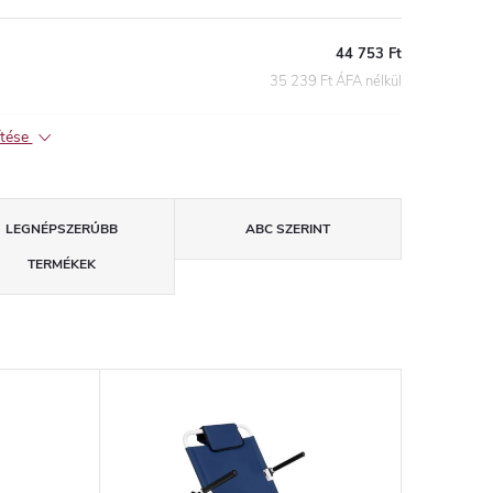
44 753 Ft
35 239 Ft ÁFA nélkül
ítése
LEGNÉPSZERŰBB
ABC SZERINT
TERMÉKEK