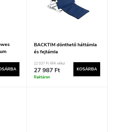
lowes
BACKTIM dönthető háttámla
ium
és fejtámla
22 037 Ft ÁFA nélkül
OSÁRBA
27 987 Ft
KOSÁRBA
Raktáron