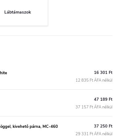
Lábtámaszok
16 301 Ft
hite
12 835 Ft ÁFA nélkül
47 189 Ft
37 157 Ft ÁFA nélkül
37 250 Ft
szöggel, kivehető párna, MC-460
29 331 Ft ÁFA nélkül