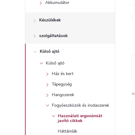
l
Akkumulátor
Készülékek
szolgáltatások
Külső ajtó
Külső ajtó
Ház és kert
Tápegység
ö
Hangszerek
Fogyóeszközök és irodaszerek
Használati ergonómiát
javító cikkek
Háttámlák