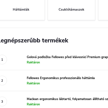
Háttámlák
Csuklótámaszok
Legnépszerűbb termékek
Gelová podložka Fellowes před klávesnicí Premium grap
Raktáron
Fellowes Ergonomikus professzionális háttámla
Raktáron
Maclean ergonomikus lábtartó, folyamatosan állítható 
Raktáron