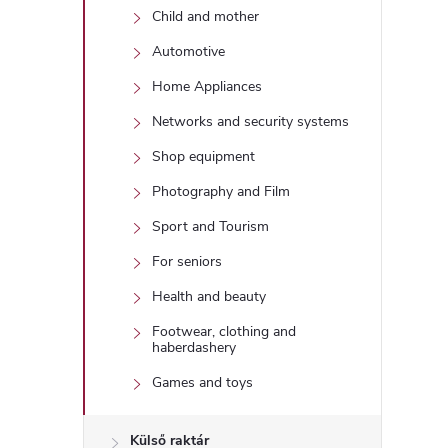
Child and mother
i
Automotive
r
Home Appliances
Networks and security systems
Shop equipment
Photography and Film
Sport and Tourism
í
For seniors
t
Health and beauty
Footwear, clothing and
haberdashery
Games and toys
l
Külső raktár