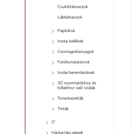
Csuklótámaszok
Lábtámaszok
Papíráruk
Irodai kellékek
Csomagolóanyagok
Fotókonduktorok
Irodai berendezések
3D nyomtatókhoz és
l
tollakhoz való szálak
Tonerkazetták
i
Tinták
IT
Háztartási gépek