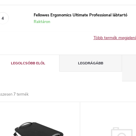
Fellowes Ergonomics Ultimate Professional lábtartó
Raktáron
Több termék megjelen
T
LEGOLCSÓBB ELÖL
LEGDRÁGÁBB
e
r
sszesen
7
termék
m
T
é
e