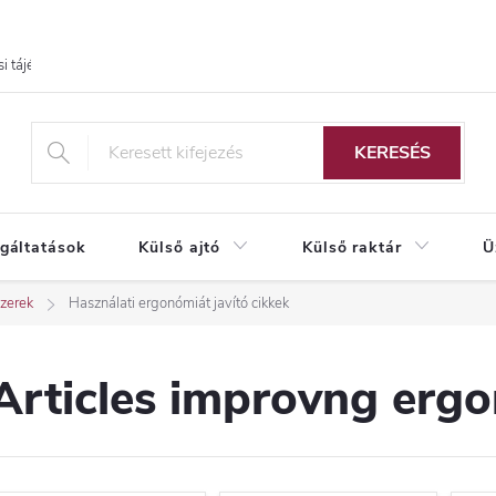
i tájékoztató
KERESÉS
lgáltatások
Külső ajtó
Külső raktár
Ü
zerek
Használati ergonómiát javító cikkek
Articles improvng ergo