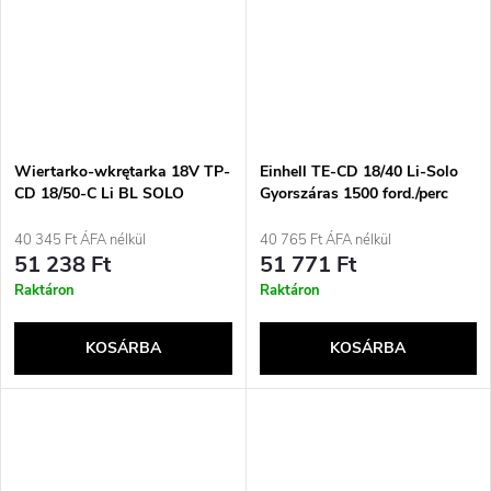
Wiertarko-wkrętarka 18V TP-
Einhell TE-CD 18/40 Li-Solo
CD 18/50-C Li BL SOLO
Gyorszáras 1500 ford./perc
4514405 EINHELL
Fekete, Piros 1,1 kg
40 345 Ft ÁFA nélkül
40 765 Ft ÁFA nélkül
51 238 Ft
51 771 Ft
Raktáron
Raktáron
KOSÁRBA
KOSÁRBA