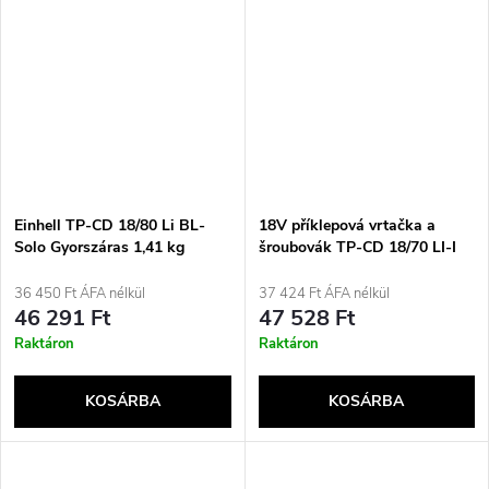
Einhell TP-CD 18/80 Li BL-
18V příklepová vrtačka a
Solo Gyorszáras 1,41 kg
šroubovák TP-CD 18/70 LI-I
Fekete, Piros
BL SOLO 4514315 EINHELL
36 450 Ft ÁFA nélkül
37 424 Ft ÁFA nélkül
46 291 Ft
47 528 Ft
Raktáron
Raktáron
KOSÁRBA
KOSÁRBA