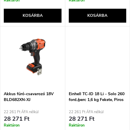
r
Raktáron
Raktáron
k
e
KOSÁRBA
KOSÁRBA
l
n
i
d
s
e
t
z
á
é
j
Akkus fúró-csavarozó 18V
Einhell TC-ID 18 Li - Solo 260
s
BLD682XN-XJ
ford./perc 1,6 kg Fekete, Piros
BLACK+DECKER
a
22 261 Ft ÁFA nélkül
22 261 Ft ÁFA nélkül
e
28 271 Ft
28 271 Ft
Raktáron
Raktáron