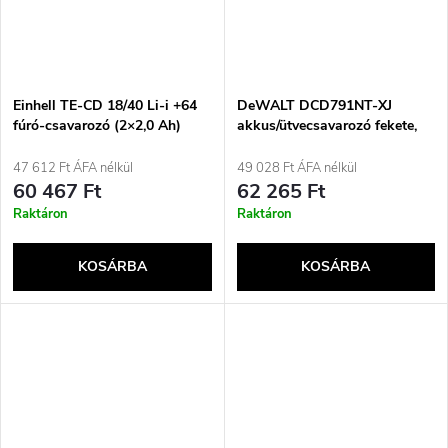
Einhell TE-CD 18/40 Li-i +64
DeWALT DCD791NT-XJ
fúró-csavarozó (2×2,0 Ah)
akkus/ütvecsavarozó fekete,
4513992
szürke, sárga 2000, 550
47 612 Ft ÁFA nélkül
49 028 Ft ÁFA nélkül
60 467 Ft
62 265 Ft
Raktáron
Raktáron
KOSÁRBA
KOSÁRBA