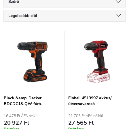
Szűrő
T
Legolcsóbb elöl
e
Legdrágább
T
Legnépszerűbb termékek
r
e
ABC szerint
m
r
é
m
k
é
e
Black &amp; Decker
Einhell 4513997 akkus/
BDCDC18-QW fúró-
ütvecsavarozó
k
csavarozó 650 fordulat/perc
k
Fekete, Narancssárga
16 478 Ft ÁFA nélkül
21 705 Ft ÁFA nélkül
e
20 927 Ft
27 565 Ft