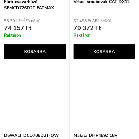
Fúró-csavarhúzó
Vrtací šroubovák CAT DX12
SFMCD726D2T FATMAX
58 391 Ft ÁFA nélkül
62 498 Ft ÁFA nélkül
74 157 Ft
79 372 Ft
Raktáron
Raktáron
KOSÁRBA
KOSÁRBA
DeWALT DCD708D2T-QW
Makita DHP489Z 18V