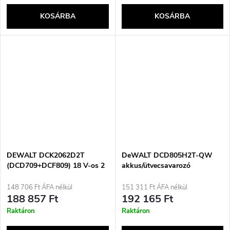
KOSÁRBA
KOSÁRBA
DEWALT DCK2062D2T
DeWALT DCD805H2T-QW
(DCD709+DCF809) 18 V-os 2
akkus/ütvecsavarozó
x 2,0 Ah-s szerszámkészlet
148 706 Ft ÁFA nélkül
151 311 Ft ÁFA nélkül
188 857 Ft
192 165 Ft
Raktáron
Raktáron