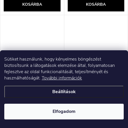
KOSÁRBA
KOSÁRBA
Sütiket használunk, hogy kényelmes böngészést
biztosítsunk a látogatások elemzése által, folyamatosan
fejlesztve az oldal funkcionalitását, teljesítményét és
használhatóságát.
További információk
DCD1007WW1T DEWALT 18
DEWALT DCK305P3T
V-os fúró-csavarozó
ELEKTROMOS
Beállítások
SZERSZÁMKÉSZLET
(DCF887+DCH273+DCG405)
167 433 Ft ÁFA nélkül
263 550 Ft ÁFA nélkül
212 640 Ft
334 709 Ft
Elfogadom
Raktáron
Raktáron
KOSÁRBA
KOSÁRBA