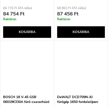
csavarozó
66 735 Ft ÁFA nélkül
68 863 Ft ÁFA nélkül
84 754 Ft
87 456 Ft
Raktáron
Raktáron
KOSÁRBA
KOSÁRBA
BOSCH 18 V-45 GSB
DeWALT DCD709N-XJ
06019K330A fúró-csavarhúzó
fúrógép 1650 fordulat/perc
Gyorskioldó 1,2 kg Fekete,