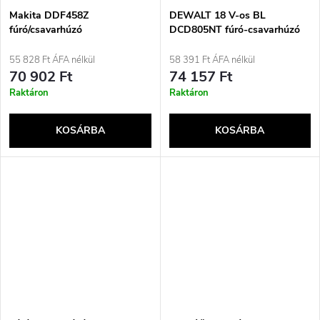
Makita DDF458Z
DEWALT 18 V-os BL
fúró/csavarhúzó
DCD805NT fúró-csavarhúzó
55 828 Ft ÁFA nélkül
58 391 Ft ÁFA nélkül
70 902 Ft
74 157 Ft
Raktáron
Raktáron
KOSÁRBA
KOSÁRBA