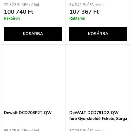
Sárga
79 323 Ft ÁFA nélkül
84 541 Ft ÁFA nélkül
100 740 Ft
107 367 Ft
Raktáron
Raktáron
KOSÁRBA
KOSÁRBA
Dewalt DCD708P2T-QW
DeWALT DCD791D2-QW
fúró Gyorskioldó Fekete, Sárga
1,5 kg