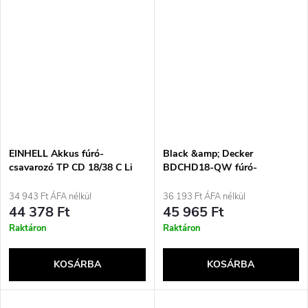
EINHELL Akkus fúró-
Black &amp; Decker
csavarozó TP CD 18/38 C Li
BDCHD18-QW fúró-
BL SOLO
csavarozó 1400 fordulat/perc
Fekete, Narancssárga
34 943 Ft ÁFA nélkül
36 193 Ft ÁFA nélkül
44 378 Ft
45 965 Ft
Raktáron
Raktáron
KOSÁRBA
KOSÁRBA