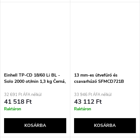
Einhell TP-CD 18/60 Li BL -
13 mm-es ütvefúró és
Solo 2000 ot/min 1,3 kg Černá,
csavarhúzó SFMCD721B
Šedá, Červená
STANLEY
32 691 Ft ÁFA nélkül
33 946 Ft ÁFA nélkül
41 518 Ft
43 112 Ft
Raktáron
Raktáron
KOSÁRBA
KOSÁRBA