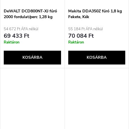
DeWALT DCD800NT-XJ fúró
Makita DDA350Z fúró 1,8 kg
2000 fordulat/perc 1,28 kg
Fekete, Kék
54 672 Ft ÁFA nélkül
55 184 Ft ÁFA nélkül
69 433 Ft
70 084 Ft
Raktáron
Raktáron
KOSÁRBA
KOSÁRBA