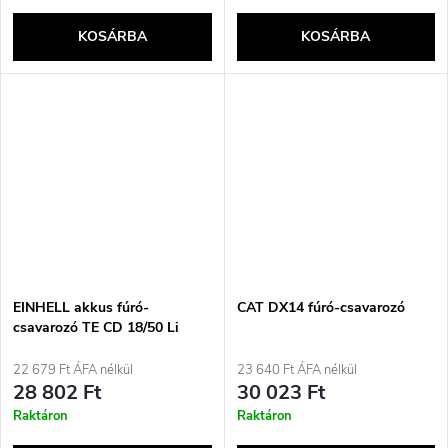
KOSÁRBA
KOSÁRBA
EINHELL akkus fúró-
CAT DX14 fúró-csavarozó
csavarozó TE CD 18/50 Li
SOLO
22 679 Ft ÁFA nélkül
23 640 Ft ÁFA nélkül
28 802 Ft
30 023 Ft
Raktáron
Raktáron