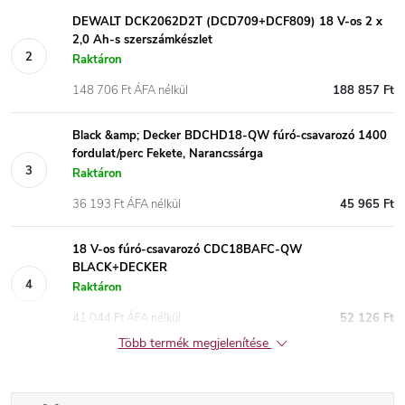
DEWALT DCK2062D2T (DCD709+DCF809) 18 V-os 2 x
2,0 Ah-s szerszámkészlet
Raktáron
148 706 Ft ÁFA nélkül
188 857 Ft
Black &amp; Decker BDCHD18-QW fúró-csavarozó 1400
fordulat/perc Fekete, Narancssárga
Raktáron
36 193 Ft ÁFA nélkül
45 965 Ft
18 V-os fúró-csavarozó CDC18BAFC-QW
BLACK+DECKER
Raktáron
41 044 Ft ÁFA nélkül
52 126 Ft
Több termék megjelenítése