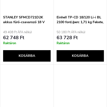
STANLEY SFMCD721D2K
Einhell TP-CD 18/120 Li-i BL
akkus fúró-csavarozó 18 V
2100 ford./perc 1,71 kg Fekete,
Piros
49 408 Ft ÁFA nélkül
50 180 Ft ÁFA nélkül
62 748 Ft
63 728 Ft
Raktáron
Raktáron
KOSÁRBA
KOSÁRBA