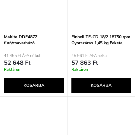
Makita DDF487Z
Einhell TE-CD 18/2 18750 rpm
fúró/csavarhúzó
Gyorszáras 1,45 kg Fekete,
Piros
41 455 Ft ÁFA nélkül
45 561 Ft ÁFA nélkül
52 648 Ft
57 863 Ft
Raktáron
Raktáron
KOSÁRBA
KOSÁRBA