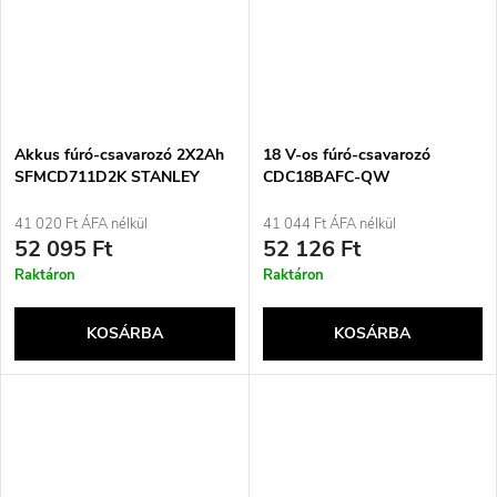
Akkus fúró-csavarozó 2X2Ah
18 V-os fúró-csavarozó
SFMCD711D2K STANLEY
CDC18BAFC-QW
BLACK+DECKER
41 020 Ft ÁFA nélkül
41 044 Ft ÁFA nélkül
52 095 Ft
52 126 Ft
Raktáron
Raktáron
KOSÁRBA
KOSÁRBA