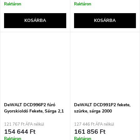
Raktáron
Raktáron
KOSÁRBA
KOSÁRBA
DeWALT DCD996P2 fúró
DeWALT DCD991P2 fekete,
Gyorskioldó Fekete, Sárga 2,1
szürke, sárga 2000
kg
fordulat/perc
121 767 Ft ÁFA nélkül
127 446 Ft ÁFA nélkül
154 644 Ft
161 856 Ft
Raktáron
Raktáron