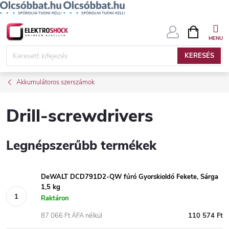
Ugrás
KOSÁR
a
fő
KERESÉS
tartalomhoz
Akkumulátoros szerszámok
Drill-screwdrivers
Legnépszerűbb termékek
DeWALT DCD791D2-QW fúró Gyorskioldó Fekete, Sárga
1,5 kg
Raktáron
87 066 Ft ÁFA nélkül
110 574 Ft