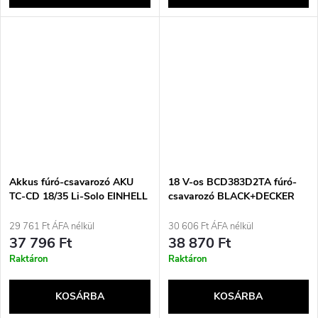
Akkus fúró-csavarozó AKU
18 V-os BCD383D2TA fúró-
TC-CD 18/35 Li-Solo EINHELL
csavarozó BLACK+DECKER
Fekete, Piros
29 761 Ft ÁFA nélkül
30 606 Ft ÁFA nélkül
37 796 Ft
38 870 Ft
Raktáron
Raktáron
KOSÁRBA
KOSÁRBA