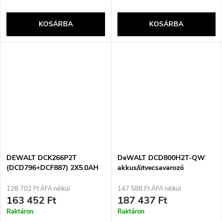
KOSÁRBA
KOSÁRBA
DEWALT DCK266P2T
DeWALT DCD800H2T-QW
(DCD796+DCF887) 2X5.0AH
akkus/ütvecsavarozó
18V-OS SZERSZÁMKÉSZLET
128 702 Ft ÁFA nélkül
147 588 Ft ÁFA nélkül
163 452 Ft
187 437 Ft
Raktáron
Raktáron