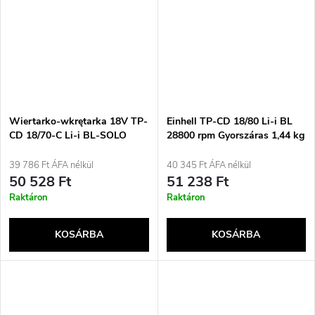
Wiertarko-wkrętarka 18V TP-
Einhell TP-CD 18/80 Li-i BL
CD 18/70-C Li-i BL-SOLO
28800 rpm Gyorszáras 1,44 kg
4514340 EINHELL
Fekete, Piros
39 786 Ft ÁFA nélkül
40 345 Ft ÁFA nélkül
50 528 Ft
51 238 Ft
Raktáron
Raktáron
KOSÁRBA
KOSÁRBA