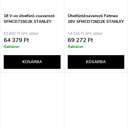
18 V-os ütvefúró-csavarozó
Ütvefúró/csavarozó Fatmax
SFMCD715D2K STANLEY
18V SFMCD726D2K STANLEY
50 692 Ft ÁFA nélkül
54 545 Ft ÁFA nélkül
64 379 Ft
69 272 Ft
Raktáron
Raktáron
KOSÁRBA
KOSÁRBA