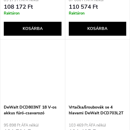
85 175 Ft ÁFA nélkül
87 066 Ft ÁFA nélkül
108 172 Ft
110 574 Ft
Raktáron
Raktáron
KOSÁRBA
KOSÁRBA
DeWalt DCD803NT 18 V-os
Vrtačka/šroubovák se 4
akkus fúró-csavarozó
hlavami DeWalt DCD703L2T
12 V
95 898 Ft ÁFA nélkül
103 469 Ft ÁFA nélkül