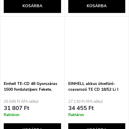
KOSÁRBA
KOSÁRBA
Einhell TE-CD 48 Gyorszáras
EINHELL akkus ütvefúró-
1500 fordulat/perc Fekete,
csavarozó TE CD 18/52 Li I
Piros 1,41 kg
SOLO
25 045 Ft ÁFA nélkül
27 130 Ft ÁFA nélkül
31 807 Ft
34 455 Ft
Raktáron
Raktáron