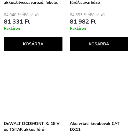
akkus/ütvecsavarozó, fekete,
fúró/csavarhúzó
sárga, 1650 fordulat/perc
64 040 Ft ÁFA nélkül
64 553 Ft ÁFA nélkül
81 331 Ft
81 982 Ft
Raktáron
Raktáron
KOSÁRBA
KOSÁRBA
DeWALT DCD991NT-XJ 18 V-
Aku vrtací šroubovák CAT
os TSTAK akkus fúró-
DX11