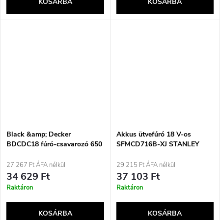
KOSÁRBA
KOSÁRBA
Black &amp; Decker
Akkus ütvefúró 18 V-os
BDCDC18 fúró-csavarozó 650
SFMCD716B-XJ STANLEY
fordulat/perc Fekete,
Narancssárga
27 267 Ft ÁFA nélkül
29 215 Ft ÁFA nélkül
34 629 Ft
37 103 Ft
Raktáron
Raktáron
KOSÁRBA
KOSÁRBA