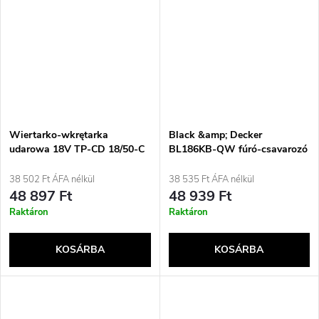
Wiertarko-wkrętarka
Black &amp; Decker
udarowa 18V TP-CD 18/50-C
BL186KB-QW fúró-csavarozó
Li-i BL SOLO 4514400
1650 fordulat/perc
EINHELL
38 502 Ft ÁFA nélkül
38 535 Ft ÁFA nélkül
48 897 Ft
48 939 Ft
Raktáron
Raktáron
KOSÁRBA
KOSÁRBA