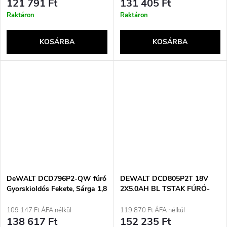
121 791 Ft
131 405 Ft
Raktáron
Raktáron
KOSÁRBA
KOSÁRBA
DeWALT DCD796P2-QW fúró
DEWALT DCD805P2T 18V
Gyorskioldós Fekete, Sárga 1,8
2X5.0AH BL TSTAK FÚRÓ-
kg
CSAVARÓ
109 147 Ft ÁFA nélkül
119 870 Ft ÁFA nélkül
138 617 Ft
152 235 Ft