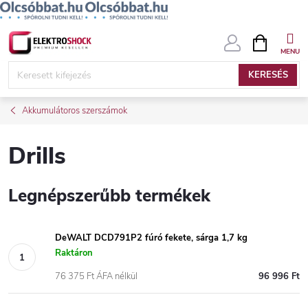
Ugrás
KOSÁR
a
fő
KERESÉS
tartalomhoz
Akkumulátoros szerszámok
Drills
Legnépszerűbb termékek
DeWALT DCD791P2 fúró fekete, sárga 1,7 kg
Raktáron
76 375 Ft ÁFA nélkül
96 996 Ft