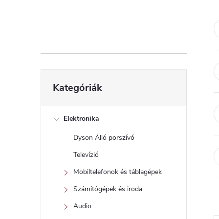
d
a
l
s
Kategóriák
Kategóriák
átugrása
ó
p
Elektronika
Dyson Álló porszívó
a
Televízió
n
Mobiltelefonok és táblagépek
Számítógépek és iroda
e
Audio