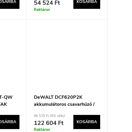
OSÁRBA
54 524 Ft
KOSÁRBA
Raktáron
2T-QW
DeWALT DCF620P2K
TAK
akkumulátoros csavarhúzó /
ütvecsavarozó Fekete, sárga
96 539 Ft ÁFA nélkül
4400 fordulat/perc.
OSÁRBA
122 604 Ft
KOSÁRBA
Raktáron