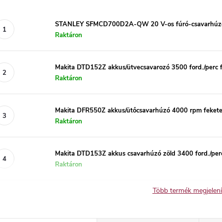
STANLEY SFMCD700D2A-QW 20 V-os fúró-csavarhúz
Raktáron
Makita DTD152Z akkus/ütvecsavarozó 3500 ford./perc f
Raktáron
Makita DFR550Z akkus/ütőcsavarhúzó 4000 rpm fekete,
Raktáron
Makita DTD153Z akkus csavarhúzó zöld 3400 ford./pe
Raktáron
Több termék megjelen