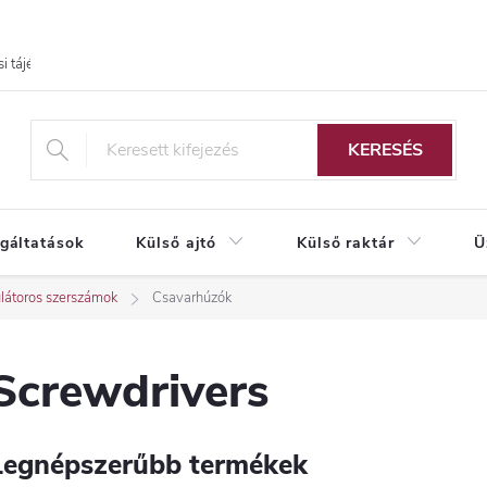
i tájékoztató
KERESÉS
lgáltatások
Külső ajtó
Külső raktár
Ü
átoros szerszámok
Csavarhúzók
Screwdrivers
Legnépszerűbb termékek