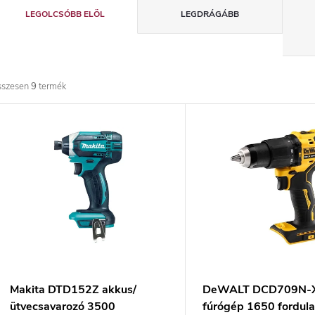
T
LEGOLCSÓBB ELÖL
LEGDRÁGÁBB
e
r
sszesen
9
termék
m
T
é
e
k
r
e
m
k
é
r
k
Makita DTD152Z akkus/
DeWALT DCD709N-
ütvecsavarozó 3500
fúrógép 1650 fordula