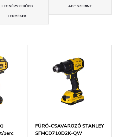
LEGNÉPSZERŰBB
ABC SZERINT
TERMÉKEK
XJ
FÚRÓ-CSAVAROZÓ STANLEY
t/perc
SFMCD710D2K-QW