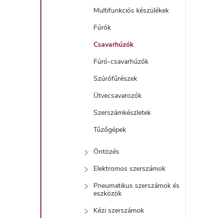
Multifunkciós készülékek
í
Fúrók
t
Csavarhúzók
Fúró-csavarhúzók
Szúrófűrészek
Ütvecsavarozók
Szerszámkészletek
l
Tűzőgépek
Öntözés
Elektromos szerszámok
Pneumatikus szerszámok és
eszközök
i
Kézi szerszámok