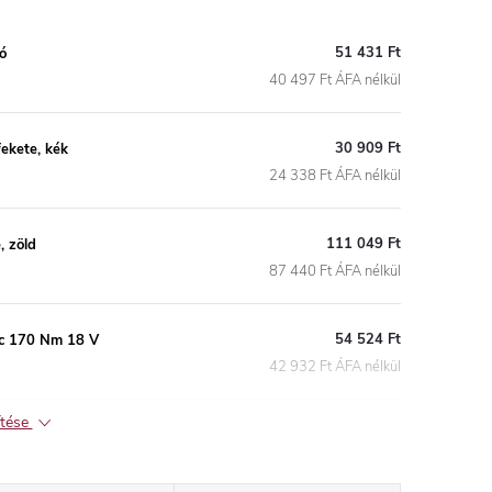
51 431 Ft
ó
40 497 Ft ÁFA nélkül
30 909 Ft
ekete, kék
24 338 Ft ÁFA nélkül
111 049 Ft
 zöld
87 440 Ft ÁFA nélkül
54 524 Ft
rc 170 Nm 18 V
42 932 Ft ÁFA nélkül
ítése