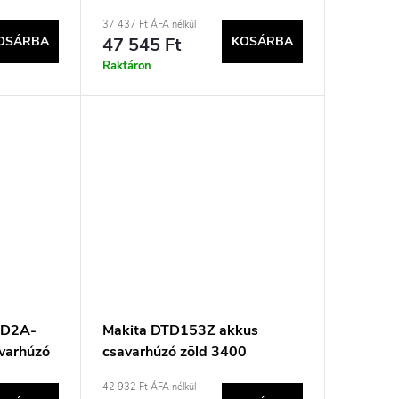
ekete,
37 437 Ft ÁFA nélkül
OSÁRBA
47 545 Ft
KOSÁRBA
Raktáron
0D2A-
Makita DTD153Z akkus
varhúzó
csavarhúzó zöld 3400
ford./perc 170 Nm 18 V
42 932 Ft ÁFA nélkül