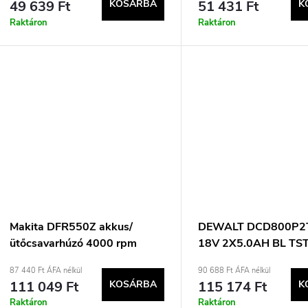
49 639 Ft
KOSÁRBA
51 431 Ft
K
Raktáron
Raktáron
Makita DFR550Z akkus/
DEWALT DCD800P
ütőcsavarhúzó 4000 rpm
18V 2X5.0AH BL TS
fekete, zöld
FÚRÓ-CSAVAROZÓ
87 440 Ft ÁFA nélkül
90 688 Ft ÁFA nélkül
111 049 Ft
KOSÁRBA
115 174 Ft
K
Raktáron
Raktáron