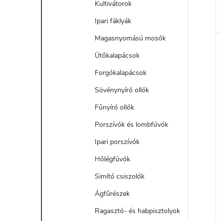
Kultivátorok
Ipari fáklyák
Magasnyomású mosók
Ütőkalapácsok
Forgókalapácsok
Sövénynyíró ollók
Fűnyíró ollók
Porszívók és lombfúvók
Ipari porszívók
Hőlégfúvók
Simító csiszolók
Ágfűrészek
Ragasztó- és habpisztolyok