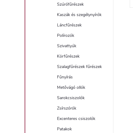
Szúrófűrészek
Kaszák és szegélynyírók
Láncfűrészek
Polírozók
i
Szivattyúk
Körfűrészek
t
Szalagfűrészek fűrészek
Fűnyírás
i
Metővágó ollók
r
Sarokcsiszolók
Zsírszórók
Excenteres csiszolók
Patakok