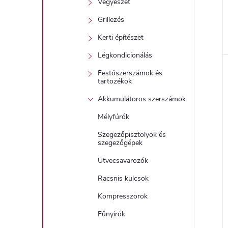
Vegyészet
Grillezés
Kerti építészet
l
Légkondicionálás
Festőszerszámok és
i
tartozékok
Akkumulátoros szerszámok
Mélyfúrók
Szegezőpisztolyok és
szegezőgépek
Ütvecsavarozók
Racsnis kulcsok
j
Kompresszorok
Fűnyírók