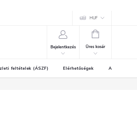
HUF
KOSÁR
Üres kosár
Bejelentkezés
zleti feltételek (ÁSZF)
Elérhetőségek
A vásárlás l