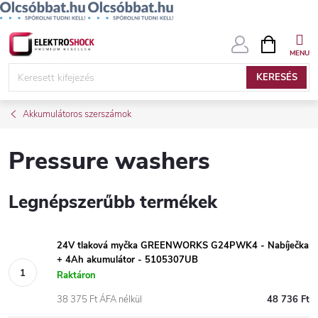
Ugrás
KOSÁR
a
fő
KERESÉS
tartalomhoz
Akkumulátoros szerszámok
Pressure washers
Legnépszerűbb termékek
24V tlaková myčka GREENWORKS G24PWK4 - Nabíječka
+ 4Ah akumulátor - 5105307UB
Raktáron
38 375 Ft ÁFA nélkül
48 736 Ft