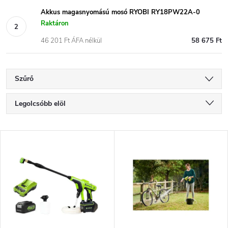
Akkus magasnyomású mosó RYOBI RY18PW22A-0
Raktáron
46 201 Ft ÁFA nélkül
58 675 Ft
Szűrő
T
Legolcsóbb elöl
e
Legdrágább
T
Legnépszerűbb termékek
r
e
ABC szerint
m
r
é
m