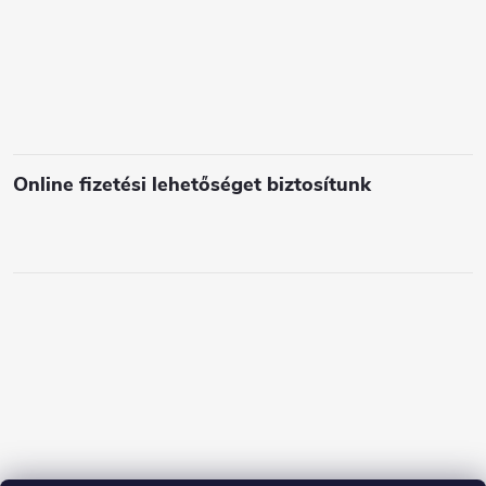
l
e
m
e
i
Online fizetési lehetőséget biztosítunk