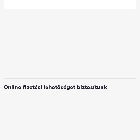
c
s
e
l
e
m
e
i
Online fizetési lehetőséget biztosítunk