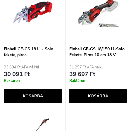
e
ABC szerint
m
r
é
m
k
é
e
Einhell GE-GS 18 Li - Solo
Einhell GE-GS 18/150 Li-Solo
fekete, piros
Fekete, Piros 10 cm 18 V
k
Lítium-ion (Li-ion)
k
23 694 Ft ÁFA nélkül
31 257 Ft ÁFA nélkül
e
30 091 Ft
39 697 Ft
r
Raktáron
Raktáron
k
e
KOSÁRBA
KOSÁRBA
l
n
i
d