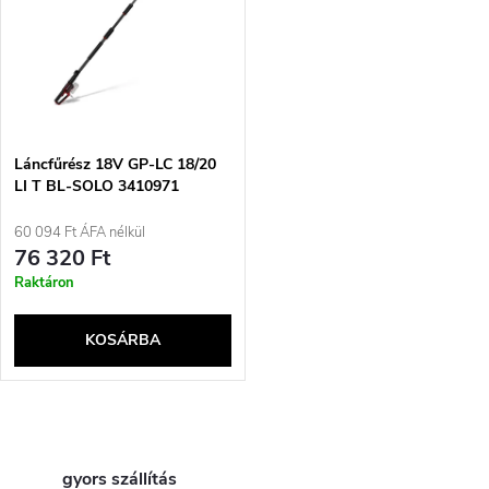
s
e
t
z
á
é
j
Láncfűrész 18V GP-LC 18/20
s
LI T BL-SOLO 3410971
EINHELL
a
60 094 Ft ÁFA nélkül
e
76 320 Ft
Raktáron
KOSÁRBA
L
gyors szállítás