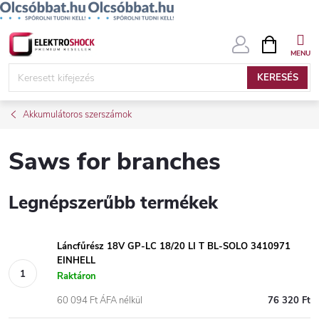
Ugrás
KOSÁR
a
fő
KERESÉS
tartalomhoz
Akkumulátoros szerszámok
Saws for branches
Legnépszerűbb termékek
Láncfűrész 18V GP-LC 18/20 LI T BL-SOLO 3410971
EINHELL
Raktáron
60 094 Ft ÁFA nélkül
76 320 Ft