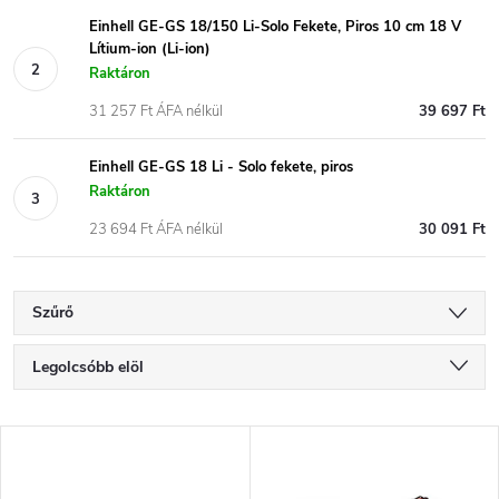
Einhell GE-GS 18/150 Li-Solo Fekete, Piros 10 cm 18 V
Lítium-ion (Li-ion)
Raktáron
31 257 Ft ÁFA nélkül
39 697 Ft
Einhell GE-GS 18 Li - Solo fekete, piros
Raktáron
23 694 Ft ÁFA nélkül
30 091 Ft
Szűrő
T
Legolcsóbb elöl
e
Legdrágább
T
Legnépszerűbb termékek
r