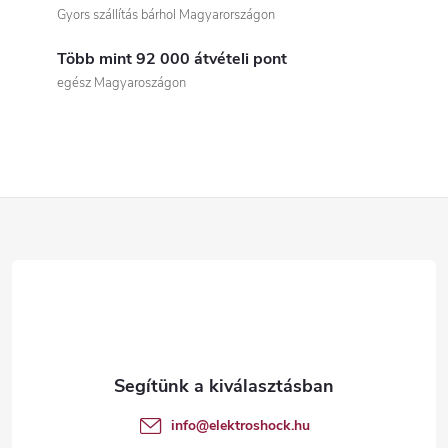
i
Gyors szállítás bárhol Magyarországon
s
Több mint 92 000 átvételi pont
t
egész Magyaroszágon
a
i
r
L
á
á
n
b
y
í
l
t
é
info
@
elektroshock.hu
á