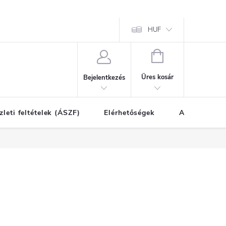
HUF
KOSÁR
Üres kosár
Bejelentkezés
zleti feltételek (ÁSZF)
Elérhetőségek
A vásárlás l