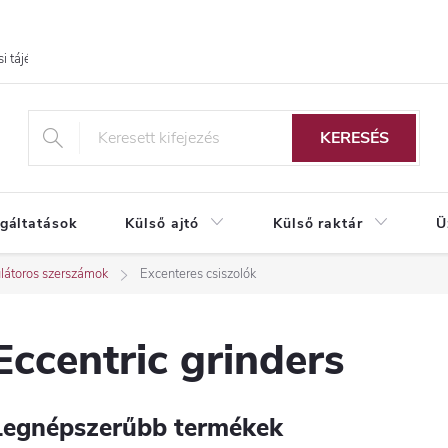
i tájékoztató
KERESÉS
lgáltatások
Külső ajtó
Külső raktár
Ü
átoros szerszámok
Excenteres csiszolók
Eccentric grinders
Legnépszerűbb termékek