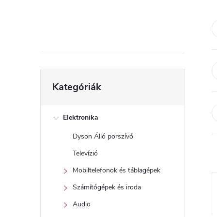
d
a
l
s
Kategóriák
Kategóriák
átugrása
ó
p
Elektronika
Dyson Álló porszívó
a
Televízió
n
Mobiltelefonok és táblagépek
Számítógépek és iroda
e
Audio