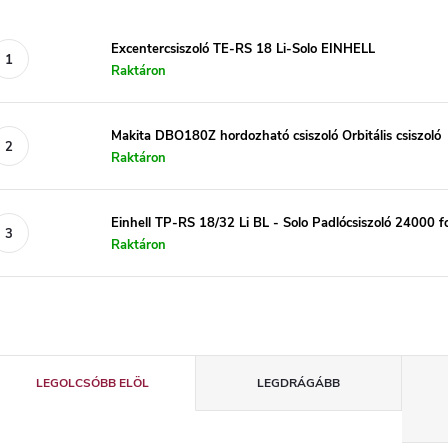
Excentercsiszoló TE-RS 18 Li-Solo EINHELL
Raktáron
Makita DBO180Z hordozható csiszoló Orbitális csiszoló
Raktáron
Einhell TP-RS 18/32 Li BL - Solo Padlócsiszoló 24000 fo
Raktáron
T
LEGOLCSÓBB ELÖL
LEGDRÁGÁBB
e