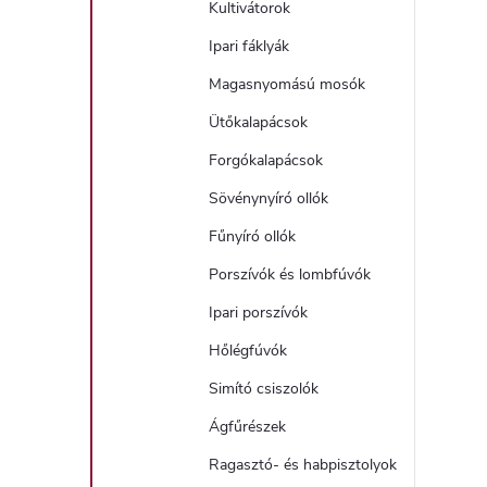
Kultivátorok
í
Ipari fáklyák
Magasnyomású mosók
t
Ütőkalapácsok
Forgókalapácsok
Sövénynyíró ollók
Fűnyíró ollók
l
Porszívók és lombfúvók
Ipari porszívók
Hőlégfúvók
Simító csiszolók
Ágfűrészek
i
Ragasztó- és habpisztolyok