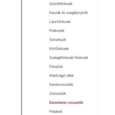
Szúrófűrészek
Kaszák és szegélynyírók
Láncfűrészek
Polírozók
Szivattyúk
Körfűrészek
Szalagfűrészek fűrészek
Fűnyírás
Metővágó ollók
Sarokcsiszolók
Zsírszórók
Excenteres csiszolók
Patakok