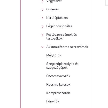
Vegyészet
l
Grillezés
i
Kerti építészet
Légkondicionálás
i
Festőszerszámok és
tartozékok
Akkumulátoros szerszámok
t
Mélyfúrók
Szegezőpisztolyok és
j
szegezőgépek
i
Ütvecsavarozók
r
Racsnis kulcsok
Kompresszorok
Fűnyírók