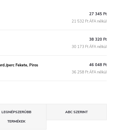
27 345 Ft
21 532 Ft ÁFA nélkül
38 320 Ft
30 173 Ft ÁFA nélkül
46 048 Ft
rd./perc Fekete, Piros
36 258 Ft ÁFA nélkül
LEGNÉPSZERŰBB
ABC SZERINT
TERMÉKEK