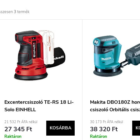
r
sszesen
3
termék
m
T
é
e
k
r
e
m
k
é
r
k
Excentercsiszoló TE-RS 18 Li-
Makita DBO180Z hor
Solo EINHELL
csiszoló Orbitális csis
e
e
21 532 Ft ÁFA nélkül
30 173 Ft ÁFA nélkül
27 345 Ft
KOSÁRBA
38 320 Ft
K
n
k
Raktáron
Raktáron