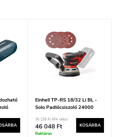
dozható
Einhell TP-RS 18/32 Li BL -
zoló
Solo Padlócsiszoló 24000
ford./perc Fekete, Piros
36 258 Ft ÁFA nélkül
OSÁRBA
46 048 Ft
KOSÁRBA
Raktáron