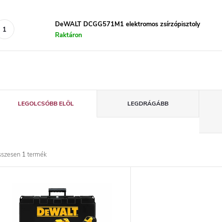
DeWALT DCGG571M1 elektromos zsírzópisztoly
Raktáron
T
LEGOLCSÓBB ELÖL
LEGDRÁGÁBB
e
r
sszesen
1
termék
m
T
é
e