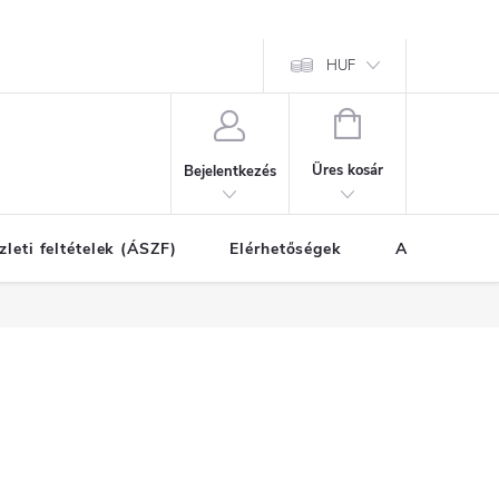
HUF
KOSÁR
Üres kosár
Bejelentkezés
zleti feltételek (ÁSZF)
Elérhetőségek
A vásárlás l