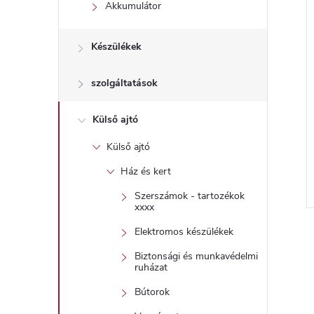
l
Akkumulátor
Készülékek
szolgáltatások
Külső ajtó
Külső ajtó
Ház és kert
Szerszámok - tartozékok
l
xxxx
Elektromos készülékek
i
Biztonsági és munkavédelmi
ruházat
i
Bútorok