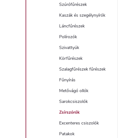
Szúrófűrészek
Kaszák és szegélynyírók
Láncfűrészek
Polírozók
Szivattyúk
Körfűrészek
Szalagfűrészek fűrészek
Fűnyírás
Metővágó ollók
Sarokcsiszolók
Zsírszórók
Excenteres csiszolók
Patakok