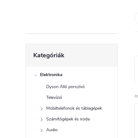
d
a
l
s
Kategóriák
Kategóriák
átugrása
ó
p
Elektronika
Dyson Álló porszívó
a
ö
Televízió
n
Mobiltelefonok és táblagépek
Számítógépek és iroda
e
Audio