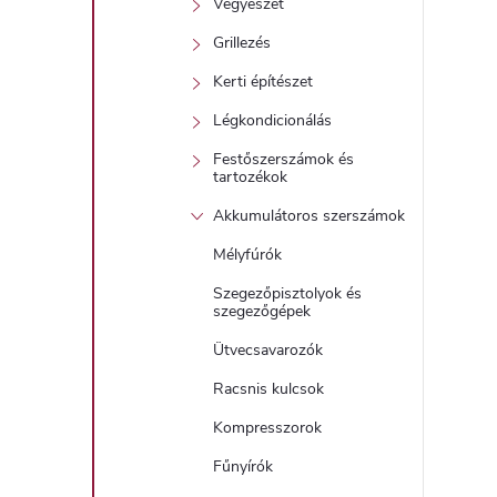
Vegyészet
t
Grillezés
Kerti építészet
j
Légkondicionálás
i
Festőszerszámok és
r
tartozékok
Akkumulátoros szerszámok
Mélyfúrók
Szegezőpisztolyok és
szegezőgépek
í
Ütvecsavarozók
Racsnis kulcsok
t
Kompresszorok
Fűnyírók