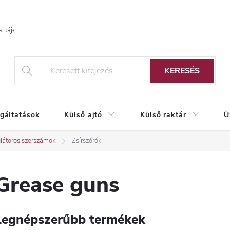
i tájékoztató
KERESÉS
lgáltatások
Külső ajtó
Külső raktár
Ü
átoros szerszámok
Zsírszórók
Grease guns
Legnépszerűbb termékek