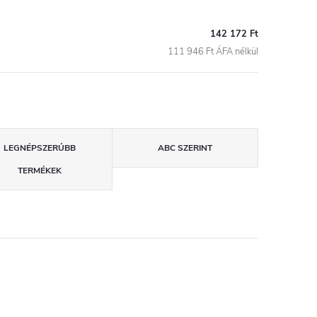
142 172 Ft
111 946 Ft ÁFA nélkül
LEGNÉPSZERŰBB
ABC SZERINT
TERMÉKEK