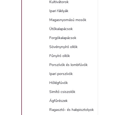
Kultivátorok
Ipari fáklyák
l
Magasnyomású mosók
Ütőkalapácsok
Forgókalapácsok
Sövénynyíró ollók
Fűnyíró ollók
i
Porszívók és lombfúvók
Ipari porszívók
Hőlégfúvók
Simító csiszolók
Ágfűrészek
Ragasztó- és habpisztolyok