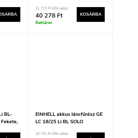
Piros
31 715 Ft ÁFA nélkül
OSÁRBA
40 278 Ft
KOSÁRBA
Raktáron
Li BL-
EINHELL akkus láncfűrész GE
s Fekete,
LC 18/25 Li BL SOLO
35 741 Ft ÁFA nélkül