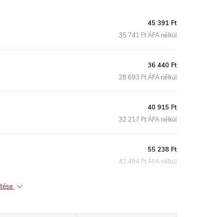
45 391 Ft
35 741 Ft ÁFA nélkül
36 440 Ft
28 693 Ft ÁFA nélkül
40 915 Ft
32 217 Ft ÁFA nélkül
55 238 Ft
43 494 Ft ÁFA nélkül
ítése