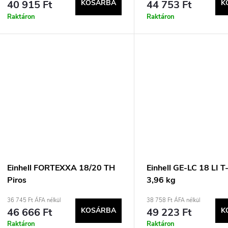
40 915 Ft
KOSÁRBA
44 753 Ft
K
Raktáron
Raktáron
Einhell FORTEXXA 18/20 TH
Einhell GE-LC 18 LI T
Piros
3,96 kg
36 745 Ft ÁFA nélkül
38 758 Ft ÁFA nélkül
46 666 Ft
KOSÁRBA
49 223 Ft
K
Raktáron
Raktáron