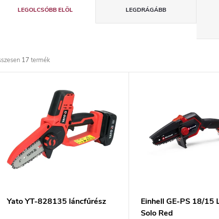
T
LEGOLCSÓBB ELÖL
LEGDRÁGÁBB
e
r
sszesen
17
termék
m
T
é
e
k
r
e
m
k
é
r
k
Yato YT-828135 láncfűrész
Einhell GE-PS 18/15 L
Solo Red