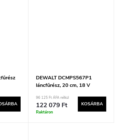
fűrész
DEWALT DCMPS567P1
láncfűrész, 20 cm, 18 V
96 125 Ft ÁFA nélkül
OSÁRBA
122 079 Ft
KOSÁRBA
Raktáron