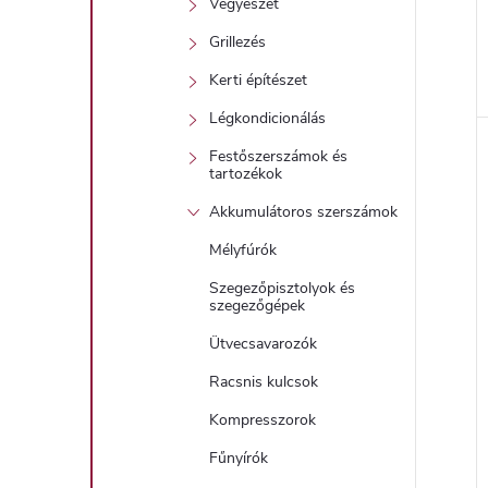
Vegyészet
Grillezés
Kerti építészet
l
Légkondicionálás
Festőszerszámok és
i
tartozékok
Akkumulátoros szerszámok
Mélyfúrók
Szegezőpisztolyok és
szegezőgépek
Ütvecsavarozók
Racsnis kulcsok
j
Kompresszorok
Fűnyírók