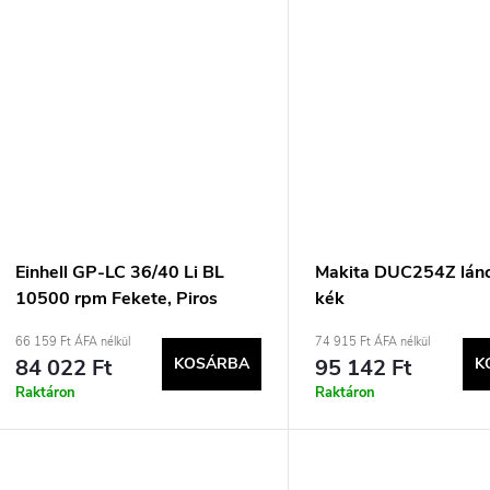
Einhell GP-LC 36/40 Li BL
Makita DUC254Z lánc
10500 rpm Fekete, Piros
kék
66 159 Ft ÁFA nélkül
74 915 Ft ÁFA nélkül
84 022 Ft
KOSÁRBA
95 142 Ft
K
Raktáron
Raktáron