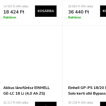
e
e
14 507 Ft ÁFA nélkül
28 693 Ft ÁFA nélkül
18 424 Ft
KOSÁRBA
36 440 Ft
K
n
k
Raktáron
Raktáron
d
e
z
s
é
t
s
á
e
Akkus láncfűrész EINHELL
Einhell GP-PS 18/20 
GE-LC 18 Li (4,0 Ah ZS)
Solo kerti olló Bypas
a
Piros
32 217 Ft ÁFA nélkül
35 239 Ft ÁFA nélkül