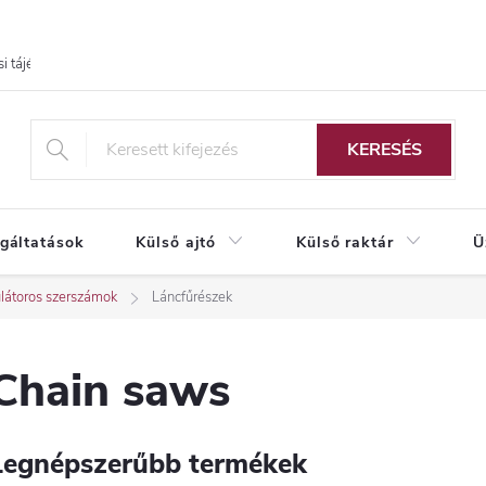
i tájékoztató
KERESÉS
lgáltatások
Külső ajtó
Külső raktár
Ü
átoros szerszámok
Láncfűrészek
Chain saws
Legnépszerűbb termékek