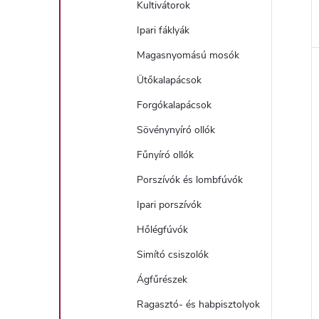
Kultivátorok
Ipari fáklyák
Magasnyomású mosók
Ütőkalapácsok
Forgókalapácsok
Sövénynyíró ollók
Fűnyíró ollók
Porszívók és lombfúvók
Ipari porszívók
Hőlégfúvók
Simító csiszolók
Ágfűrészek
Ragasztó- és habpisztolyok