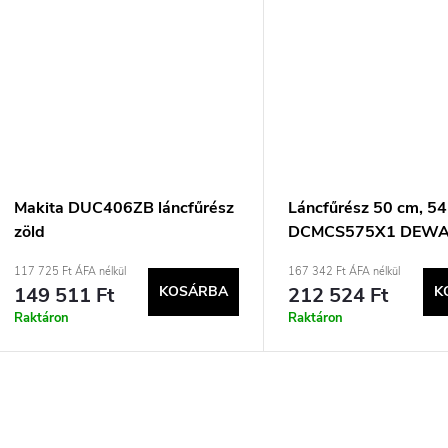
Makita DUC406ZB láncfűrész
Láncfűrész 50 cm, 54
zöld
DCMCS575X1 DEWA
117 725 Ft ÁFA nélkül
167 342 Ft ÁFA nélkül
149 511 Ft
KOSÁRBA
212 524 Ft
K
Raktáron
Raktáron
L