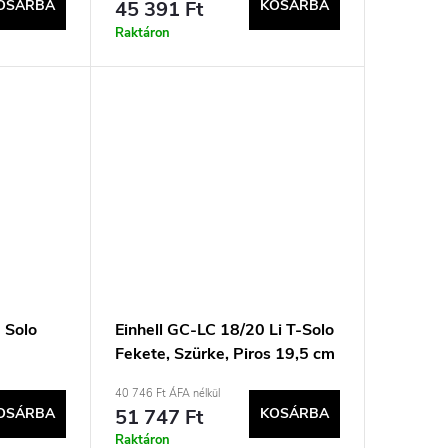
OSÁRBA
45 391 Ft
KOSÁRBA
Raktáron
- Solo
Einhell GC-LC 18/20 Li T-Solo
Fekete, Szürke, Piros 19,5 cm
18 V
40 746 Ft ÁFA nélkül
OSÁRBA
51 747 Ft
KOSÁRBA
Raktáron