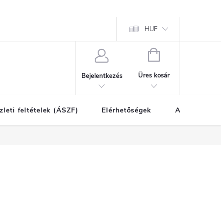
HUF
KOSÁR
Üres kosár
Bejelentkezés
zleti feltételek (ÁSZF)
Elérhetőségek
A vásárlás l