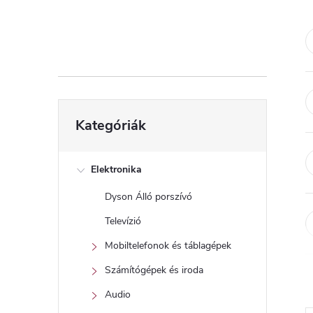
d
a
l
s
Kategóriák
Kategóriák
átugrása
ó
p
Elektronika
Dyson Álló porszívó
a
Televízió
n
Mobiltelefonok és táblagépek
Számítógépek és iroda
e
Audio