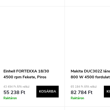
Einhell FORTEXXA 18/30
Makita DUC302Z lánc
4500 rpm Fekete, Piros
800 W 4500 fordulat
Fekete, Kék
43 494 Ft ÁFA nélkül
65 184 Ft ÁFA nélkül
55 238 Ft
KOSÁRBA
82 784 Ft
K
Raktáron
Raktáron