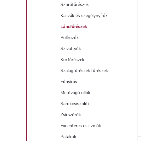
Szúrófűrészek
Kaszák és szegélynyírók
Láncfűrészek
Polírozók
Szivattyúk
Körfűrészek
Szalagfűrészek fűrészek
Fűnyírás
Metővágó ollók
Sarokcsiszolók
Zsírszórók
Excenteres csiszolók
Patakok