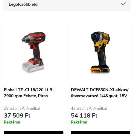
T
Legolcsóbb elöl
e
Legdrágább
T
Legnépszerűbb termékek
r
e
ABC szerint
m
r
é
m
k
é
e
Einhell TP-CI 18/220 Li BL
DEWALT DCF850N-XJ akkus/
2900 rpm Fekete, Piros
ütvecsavarozó 1/4&quot; 18V
k
fekete, sárga
k
29 535 Ft ÁFA nélkül
42 613 Ft ÁFA nélkül
e
37 509 Ft
54 118 Ft
r
Raktáron
Raktáron
k