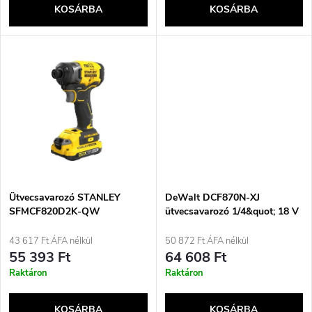
e
KOSÁRBA
KOSÁRBA
l
n
i
d
s
e
t
z
á
é
j
Ütvecsavarozó STANLEY
DeWalt DCF870N-XJ
s
SFMCF820D2K-QW
ütvecsavarozó 1/4&quot; 18 V
56 Nm fekete, sárga
a
43 617 Ft ÁFA nélkül
50 872 Ft ÁFA nélkül
e
55 393 Ft
64 608 Ft
Raktáron
Raktáron
KOSÁRBA
KOSÁRBA