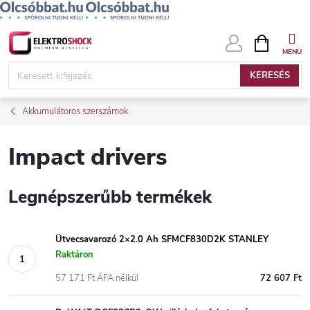
Ugrás
KOSÁR
a
fő
KERESÉS
tartalomhoz
Akkumulátoros szerszámok
Impact drivers
Legnépszerűbb termékek
Ütvecsavarozó 2×2.0 Ah SFMCF830D2K STANLEY
Raktáron
57 171 Ft ÁFA nélkül
72 607 Ft