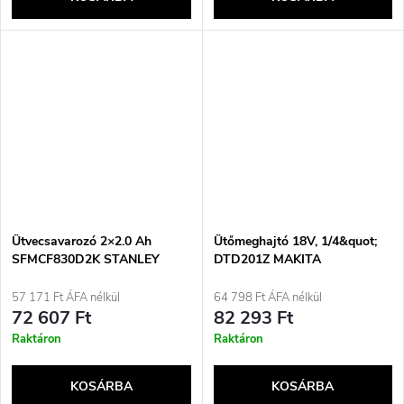
Ütvecsavarozó 2×2.0 Ah
Ütőmeghajtó 18V, 1/4&quot;
SFMCF830D2K STANLEY
DTD201Z MAKITA
57 171 Ft ÁFA nélkül
64 798 Ft ÁFA nélkül
72 607 Ft
82 293 Ft
Raktáron
Raktáron
KOSÁRBA
KOSÁRBA