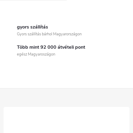
L
i
gyors szállítás
Gyors szállítás bárhol Magyarországon
s
Több mint 92 000 átvételi pont
t
egész Magyaroszágon
a
i
r
L
á
á
n
b
y