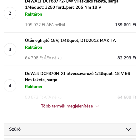
DeWALT DCF887P2-QW villáskulcs fekete, sárga
1/4&quot; 3250 ford./perc 205 Nm 18 V
Raktáron
109 922 Ft ÁFA nélkül
139 601 Ft
Ütőmeghajtó 18V, 1/4&quot; DTD201Z MAKITA
Raktáron
64 798 Ft ÁFA nélkül
82 293 Ft
DeWalt DCF870N-XJ ütvecsavarozó 1/4&quot; 18 V 56
Nm fekete, sárga
Raktáron
50 872 Ft ÁFA nélkül
64 608 Ft
Több termék megjelenítése
Szűrő