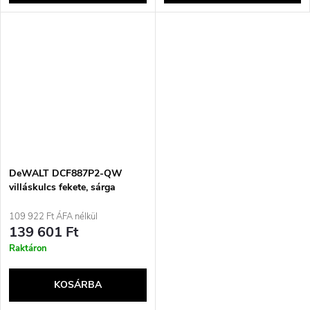
DeWALT DCF887P2-QW
villáskulcs fekete, sárga
1/4&quot; 3250 ford./perc 205
Nm 18 V
109 922 Ft ÁFA nélkül
139 601 Ft
Raktáron
KOSÁRBA