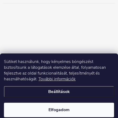
Sütiket használunk, hogy kényelmes böngészést
biztosítsunk a látogatások elemzése által, folyamatosan
fejlesztve az oldal funkcionalitását, teljesítményét és
használhatóságát.
További információk
Beállítások
Copyright 2026
Elektroshock.hu
. Minden jog fenntartva.
Elfogadom
Shoptet készítette