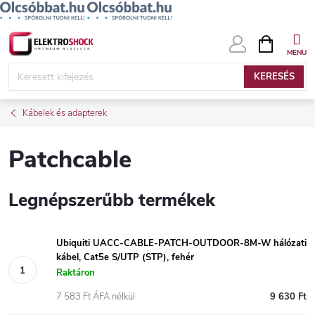
Ugrás
KOSÁR
a
fő
KERESÉS
tartalomhoz
Kábelek és adapterek
Patchcable
Legnépszerűbb termékek
Ubiquiti UACC-CABLE-PATCH-OUTDOOR-8M-W hálózati
kábel, Cat5e S/UTP (STP), fehér
Raktáron
7 583 Ft ÁFA nélkül
9 630 Ft