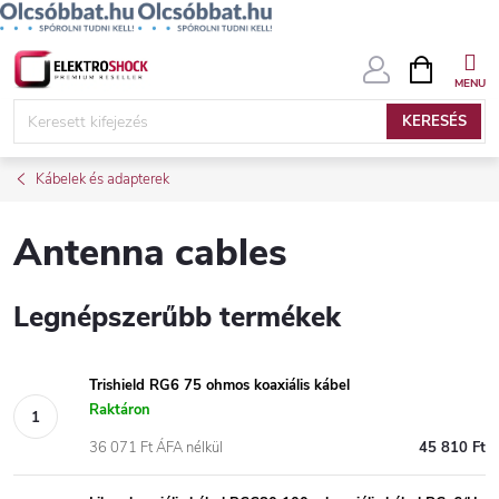
Ugrás
KOSÁR
a
fő
KERESÉS
tartalomhoz
Kábelek és adapterek
Antenna cables
Legnépszerűbb termékek
Trishield RG6 75 ohmos koaxiális kábel
Raktáron
36 071 Ft ÁFA nélkül
45 810 Ft