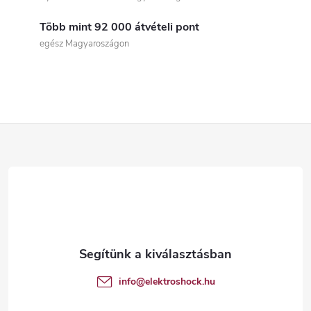
s
Több mint 92 000 átvételi pont
t
egész Magyaroszágon
a
i
r
L
á
á
n
b
y
í
l
t
é
info
@
elektroshock.hu
á