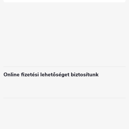
c
s
e
l
e
m
e
i
Online fizetési lehetőséget biztosítunk