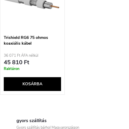
e
t
z
á
é
j
Trishield RG6 75 ohmos
s
koaxiális kábel
a
36 071 Ft ÁFA nélkül
e
45 810 Ft
Raktáron
KOSÁRBA
L
i
gyors szállítás
Gyors szállítás bárhol Magyarországon