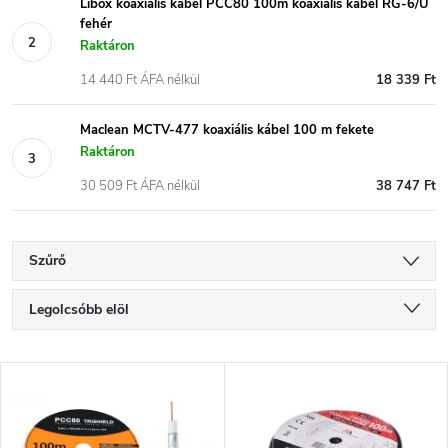
Libox koaxiális kábel PCC80 100m koaxiális kábel RG-6/U
fehér
Raktáron
14 440 Ft ÁFA nélkül
18 339 Ft
Maclean MCTV-477 koaxiális kábel 100 m fekete
Raktáron
30 509 Ft ÁFA nélkül
38 747 Ft
Szűrő
T
Legolcsóbb elöl
e
Legdrágább
T
Legnépszerűbb termékek
r
e
ABC szerint