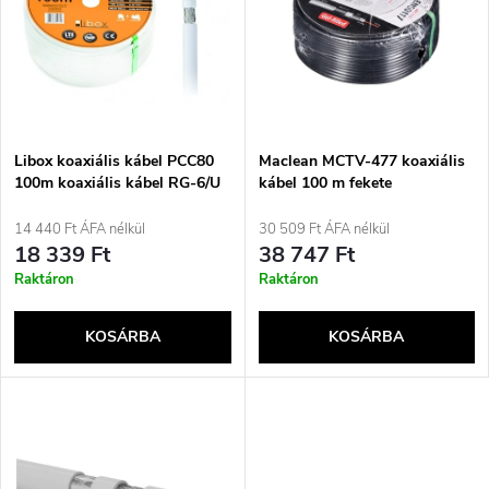
m
r
é
m
k
é
e
Libox koaxiális kábel PCC80
Maclean MCTV-477 koaxiális
100m koaxiális kábel RG-6/U
kábel 100 m fekete
k
fehér
k
14 440 Ft ÁFA nélkül
30 509 Ft ÁFA nélkül
e
18 339 Ft
38 747 Ft
r
Raktáron
Raktáron
k
e
KOSÁRBA
KOSÁRBA
l
n
i
d
s