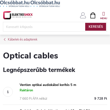
Ugrás
KOSÁR
a
fő
KERESÉS
tartalomhoz
Kábelek és adapterek
Optical cables
Legnépszerűbb termékek
Vention optikai audiokábel kerítés 5 m
Raktáron
7 660 Ft ÁFA nélkül
9 728 Ft