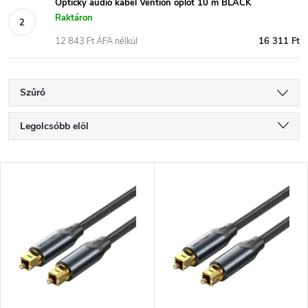
Optický audio kabel Vention oplot 10 m BLACK
Raktáron
12 843 Ft ÁFA nélkül
16 311 Ft
Szűrő
T
Legolcsóbb elöl
e
Legdrágább
T
Legnépszerűbb termékek
r
e
ABC szerint
m
r
é
m
k