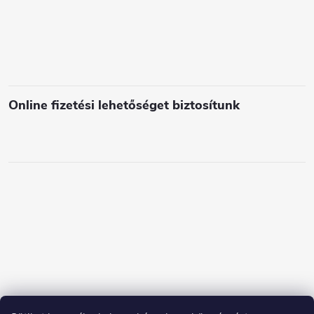
e
m
e
i
Online fizetési lehetőséget biztosítunk