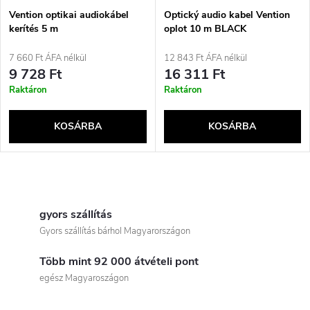
é
e
Vention optikai audiokábel
Optický audio kabel Vention
kerítés 5 m
oplot 10 m BLACK
k
k
7 660 Ft ÁFA nélkül
12 843 Ft ÁFA nélkül
e
9 728 Ft
16 311 Ft
r
Raktáron
Raktáron
k
e
KOSÁRBA
KOSÁRBA
l
n
i
L
d
s
i
gyors szállítás
e
Gyors szállítás bárhol Magyarországon
t
s
z
Több mint 92 000 átvételi pont
t
á
egész Magyaroszágon
é
a