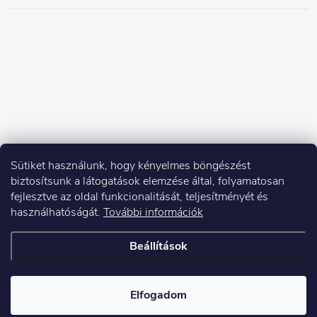
Sütiket használunk, hogy kényelmes böngészést
biztosítsunk a látogatások elemzése által, folyamatosan
fejlesztve az oldal funkcionalitását, teljesítményét és
használhatóságát.
További információk
Beállítások
Copyright 2026
Elektroshock.hu
. Minden jog fenntartva.
Elfogadom
Shoptet készítette