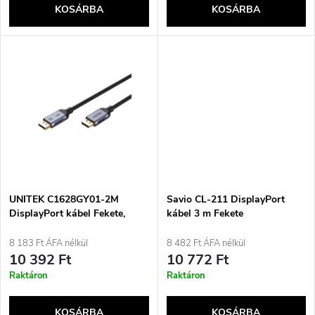
e
KOSÁRBA
KOSÁRBA
l
n
i
d
s
e
t
z
á
é
j
UNITEK C1628GY01-2M
Savio CL-211 DisplayPort
s
DisplayPort kábel Fekete,
kábel 3 m Fekete
Szürke
a
8 183 Ft ÁFA nélkül
8 482 Ft ÁFA nélkül
e
10 392 Ft
10 772 Ft
Raktáron
Raktáron
KOSÁRBA
KOSÁRBA