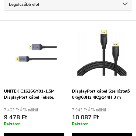
T
Legolcsóbb elöl
e
Legdrágább
T
Legnépszerűbb termékek
r
e
ABC szerint
m
r
é
m
k
é
e
UNITEK C1626GY01-1.5M
DisplayPort kábel Szellőztető
DisplayPort kábel Fekete,
8K@60Hz 4K@144H 3 m
k
Szürke
k
7 463 Ft ÁFA nélkül
7 943 Ft ÁFA nélkül
e
9 478 Ft
10 087 Ft
r
Raktáron
Raktáron
k