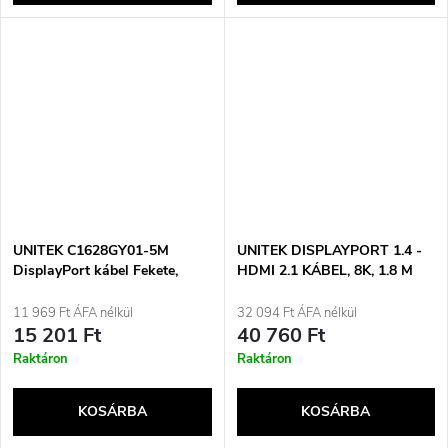
UNITEK C1628GY01-5M
UNITEK DISPLAYPORT 1.4 -
DisplayPort kábel Fekete,
HDMI 2.1 KÁBEL, 8K, 1.8 M
Szürke
11 969 Ft ÁFA nélkül
32 094 Ft ÁFA nélkül
15 201 Ft
40 760 Ft
Raktáron
Raktáron
KOSÁRBA
KOSÁRBA