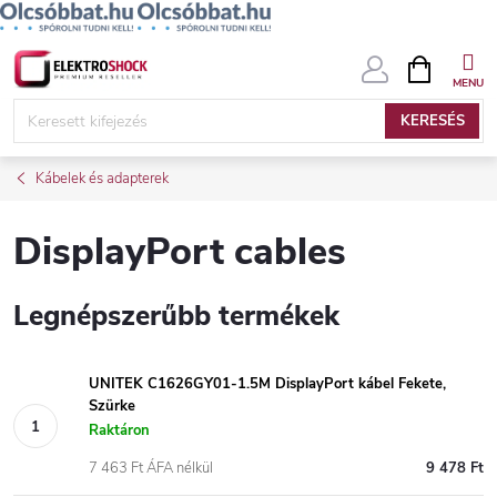
Ugrás
KOSÁR
a
fő
KERESÉS
tartalomhoz
Kábelek és adapterek
DisplayPort cables
Legnépszerűbb termékek
UNITEK C1626GY01-1.5M DisplayPort kábel Fekete,
Szürke
Raktáron
7 463 Ft ÁFA nélkül
9 478 Ft