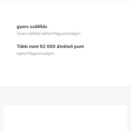
L
i
gyors szállítás
Gyors szállítás bárhol Magyarországon
s
Több mint 92 000 átvételi pont
t
egész Magyaroszágon
a
i
r
L
á
á
n
b
y