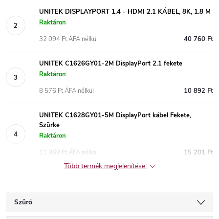
UNITEK DISPLAYPORT 1.4 - HDMI 2.1 KÁBEL, 8K, 1.8 M
Raktáron
32 094 Ft ÁFA nélkül
40 760 Ft
UNITEK C1626GY01-2M DisplayPort 2.1 fekete
Raktáron
8 576 Ft ÁFA nélkül
10 892 Ft
UNITEK C1628GY01-5M DisplayPort kábel Fekete,
Szürke
Raktáron
11 969 Ft ÁFA nélkül
15 201 Ft
Több termék megjelenítése
Szűrő