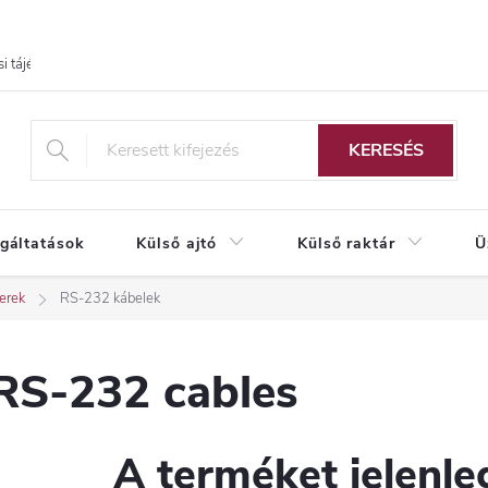
i tájékoztató
KERESÉS
lgáltatások
Külső ajtó
Külső raktár
Ü
erek
RS-232 kábelek
RS-232 cables
A terméket jelenleg