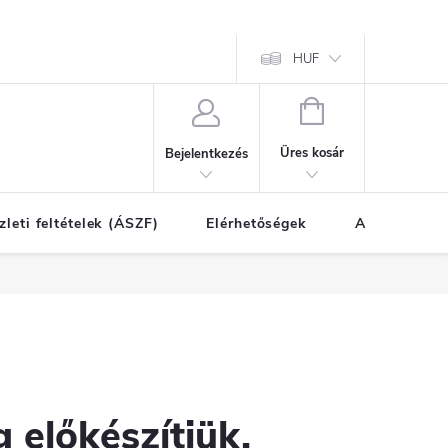
HUF
KOSÁR
Üres kosár
Bejelentkezés
zleti feltételek (ÁSZF)
Elérhetőségek
A vásárlás l
 előkészítjük.