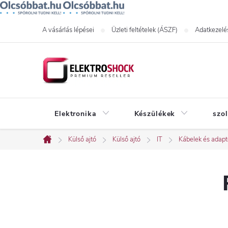
Ugrás
A vásárlás lépései
Üzleti feltételek (ÁSZF)
Adatkezelés
a
fő
tartalomhoz
Elektronika
Készülékek
szo
Külső ajtó
Külső ajtó
IT
Kábelek és adapt
Kezdőlap
O
l