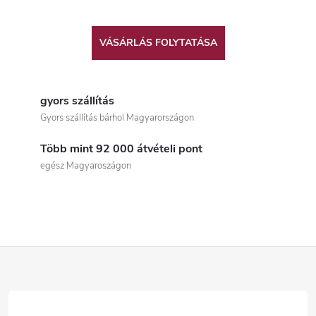
VÁSÁRLÁS FOLYTATÁSA
gyors szállítás
Gyors szállítás bárhol Magyarországon
Több mint 92 000 átvételi pont
egész Magyaroszágon
L
á