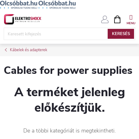
Ugrás
KOSÁR
a
fő
KERESÉS
tartalomhoz
Kábelek és adapterek
Cables for power supplies
A terméket jelenleg
előkészítjük.
De a többi kategóriát is megtekintheti.