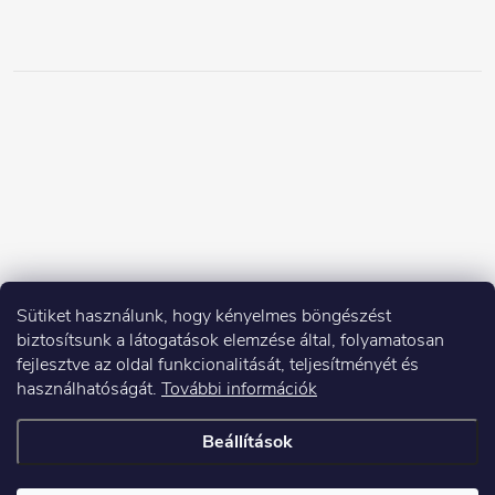
Sütiket használunk, hogy kényelmes böngészést
biztosítsunk a látogatások elemzése által, folyamatosan
fejlesztve az oldal funkcionalitását, teljesítményét és
használhatóságát.
További információk
Beállítások
Copyright 2026
Elektroshock.hu
. Minden jog fenntartva.