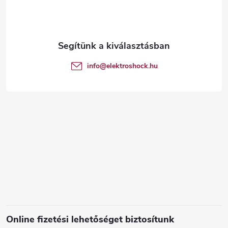
b
l
é
info
@
elektroshock.hu
c
Online fizetési lehetőséget biztosítunk