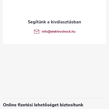
b
l
é
info
@
elektroshock.hu
c
Online fizetési lehetőséget biztosítunk