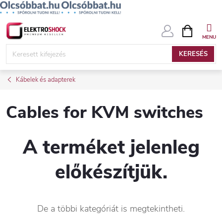
Ugrás
KOSÁR
a
fő
KERESÉS
tartalomhoz
Kábelek és adapterek
Cables for KVM switches
A terméket jelenleg
előkészítjük.
De a többi kategóriát is megtekintheti.