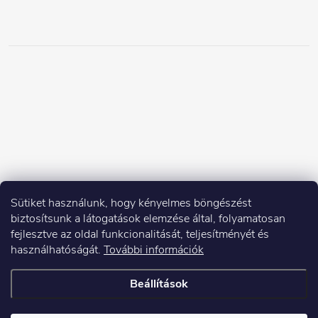
Sütiket használunk, hogy kényelmes böngészést
biztosítsunk a látogatások elemzése által, folyamatosan
fejlesztve az oldal funkcionalitását, teljesítményét és
használhatóságát.
További információk
Beállítások
Copyright 2026
Elektroshock.hu
. Minden jog fenntartva.