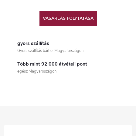
VÁSÁRLÁS FOLYTATÁSA
gyors szállítás
Gyors szállítás bárhol Magyarországon
Több mint 92 000 átvételi pont
egész Magyaroszágon
L
á