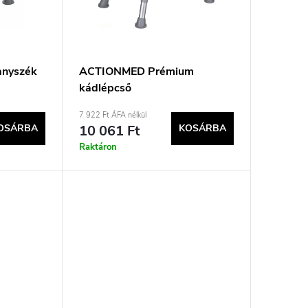
anyszék
ACTIONMED Prémium
kádlépcső
7 922 Ft ÁFA nélkül
OSÁRBA
10 061 Ft
KOSÁRBA
Raktáron