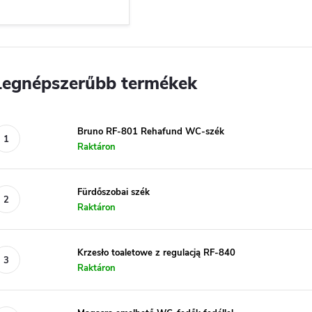
Legnépszerűbb termékek
Bruno RF-801 Rehafund WC-szék
Raktáron
Fürdőszobai szék
Raktáron
Krzesło toaletowe z regulacją RF-840
Raktáron