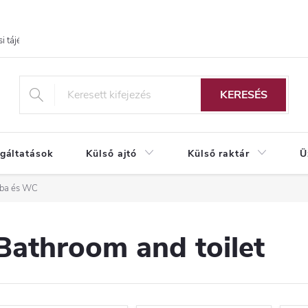
i tájékoztató
KERESÉS
lgáltatások
Külső ajtó
Külső raktár
Ü
oba és WC
Bathroom and toilet