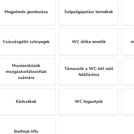
Megjelenés gondozása
Szépségápolási termékek
Csúszásgátló szőnyegek
WC ülőke emelők
m
Mosóeszközök
Támaszók a WC-ből való
mozgáskorlátozottak
felálláshoz
számára
Kádszékek
WC fogantyúk
Bathtub lifts