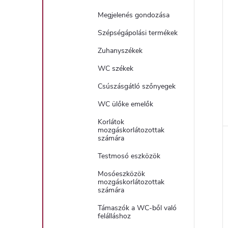
Megjelenés gondozása
Szépségápolási termékek
Zuhanyszékek
WC székek
Csúszásgátló szőnyegek
WC ülőke emelők
Korlátok
l
mozgáskorlátozottak
számára
i
Testmosó eszközök
Mosóeszközök
mozgáskorlátozottak
számára
Támaszók a WC-ből való
felálláshoz