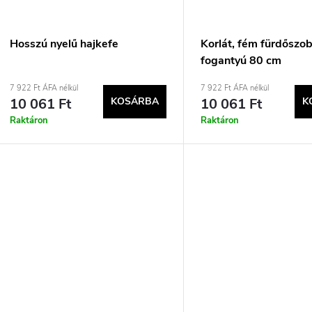
s
á
e
Hosszú nyelű hajkefe
Korlát, fém fürdőszob
fogantyú 80 cm
a
7 922 Ft ÁFA nélkül
7 922 Ft ÁFA nélkül
10 061 Ft
KOSÁRBA
10 061 Ft
K
Raktáron
Raktáron