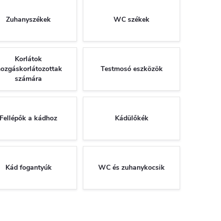
Zuhanyszékek
WC székek
Korlátok
ozgáskorlátozottak
Testmosó eszközök
számára
Fellépők a kádhoz
Kádülőkék
Kád fogantyúk
WC és zuhanykocsik