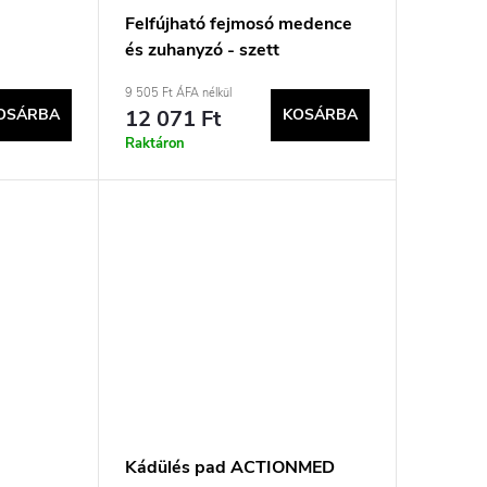
Felfújható fejmosó medence
és zuhanyzó - szett
9 505 Ft ÁFA nélkül
OSÁRBA
12 071 Ft
KOSÁRBA
Raktáron
Kádülés pad ACTIONMED