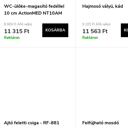
WC-ülőke-magasító fedéllel
Hajmosó vályú, kád
10 cm ActionMED NT10AM
8 909 Ft ÁFA nélkül
9 105 Ft ÁFA nélkül
11 315 Ft
KOSÁRBA
11 563 Ft
K
Raktáron
Raktáron
Ajtó feletti csiga - RF-881
Felfújható mosdó