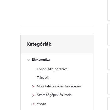
d
a
l
s
Kategóriák
Kategóriák
átugrása
ó
p
Elektronika
Dyson Álló porszívó
a
Televízió
n
Mobiltelefonok és táblagépek
Számítógépek és iroda
e
Audio