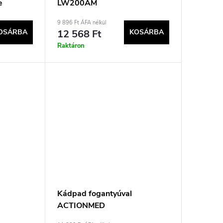
e
LW200AM
9 896 Ft ÁFA nélkül
OSÁRBA
12 568 Ft
KOSÁRBA
Raktáron
Kádpad fogantyúval
ACTIONMED