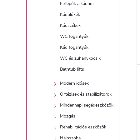
Fellépők a kádhoz
Kádülőkék
j
Kádszékek
WC fogantyúk
Kád fogantyúk
WC és zuhanykocsik
Bathtub lifts
Modern idősek
Ortézisek és stabilizátorok
Mindennapi segédeszközök
Mozgás
Rehabilitációs eszközök
Hálószoba