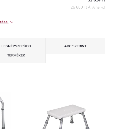
32 614 Ft
25 680 Ft ÁFA nélkül
ítése
LEGNÉPSZERŰBB
ABC SZERINT
TERMÉKEK