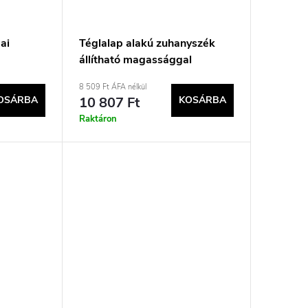
ai
Téglalap alakú zuhanyszék
állítható magassággal
8 509 Ft ÁFA nélkül
OSÁRBA
10 807 Ft
KOSÁRBA
Raktáron