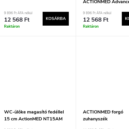
ACTIONMED Advanc
9 896 Ft ÁFA nélkül
9 896 Ft ÁFA nélkül
12 568 Ft
KOSÁRBA
12 568 Ft
K
Raktáron
Raktáron
WC-ülőke magasító fedéllel
ACTIONMED forgó
15 cm ActionMED NT15AM
zuhanyszék