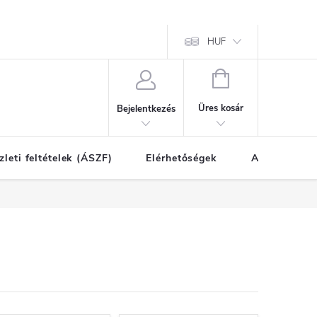
HUF
KOSÁR
Üres kosár
Bejelentkezés
zleti feltételek (ÁSZF)
Elérhetőségek
A vásárlás l