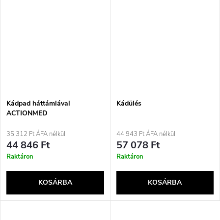
Kádpad háttámlával
Kádülés
ACTIONMED
35 312 Ft ÁFA nélkül
44 943 Ft ÁFA nélkül
44 846 Ft
57 078 Ft
Raktáron
Raktáron
KOSÁRBA
KOSÁRBA