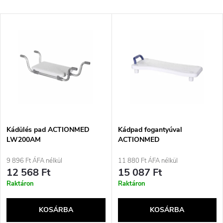
e
Legdrágább
T
Legnépszerűbb termékek
r
e
ABC szerint
m
r
é
m
k
é
e
Kádülés pad ACTIONMED
Kádpad fogantyúval
LW200AM
ACTIONMED
k
k
9 896 Ft ÁFA nélkül
11 880 Ft ÁFA nélkül
e
12 568 Ft
15 087 Ft
r
Raktáron
Raktáron
k
e
KOSÁRBA
KOSÁRBA