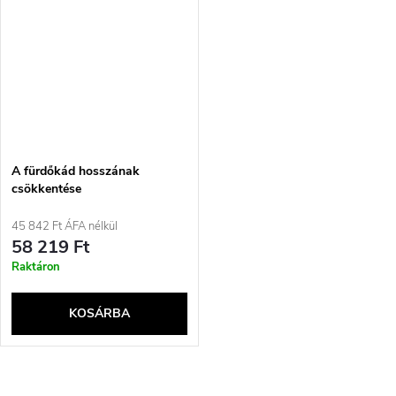
A fürdőkád hosszának
csökkentése
45 842 Ft ÁFA nélkül
58 219 Ft
Raktáron
KOSÁRBA