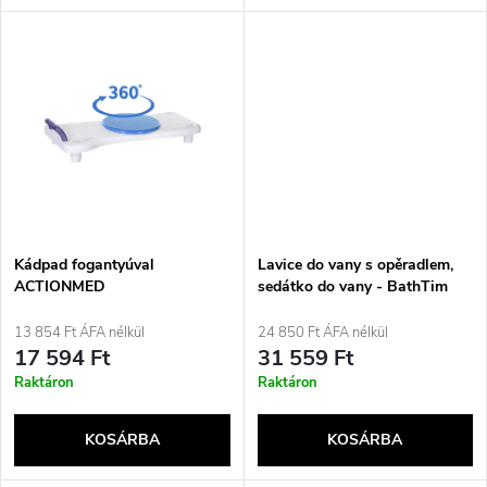
l
n
i
d
s
e
t
z
á
é
j
Kádpad fogantyúval
Lavice do vany s opěradlem,
s
ACTIONMED
sedátko do vany - BathTim
a
13 854 Ft ÁFA nélkül
24 850 Ft ÁFA nélkül
e
17 594 Ft
31 559 Ft
Raktáron
Raktáron
KOSÁRBA
KOSÁRBA