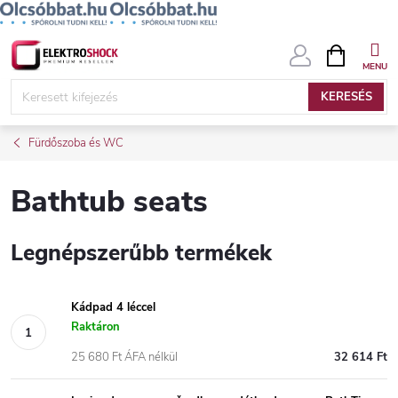
Ugrás
KOSÁR
a
fő
KERESÉS
tartalomhoz
Fürdőszoba és WC
Bathtub seats
Legnépszerűbb termékek
Kádpad 4 léccel
Raktáron
25 680 Ft ÁFA nélkül
32 614 Ft