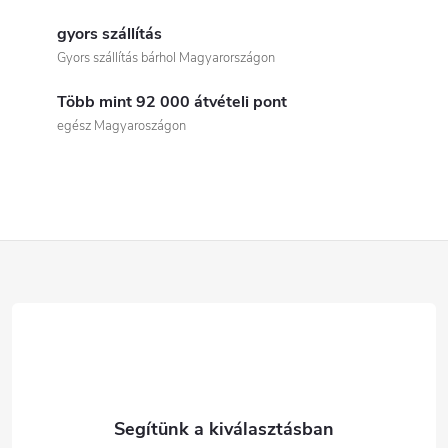
L
i
gyors szállítás
Gyors szállítás bárhol Magyarországon
s
Több mint 92 000 átvételi pont
t
egész Magyaroszágon
a
i
r
L
á
á
n
b
y
í
l
t