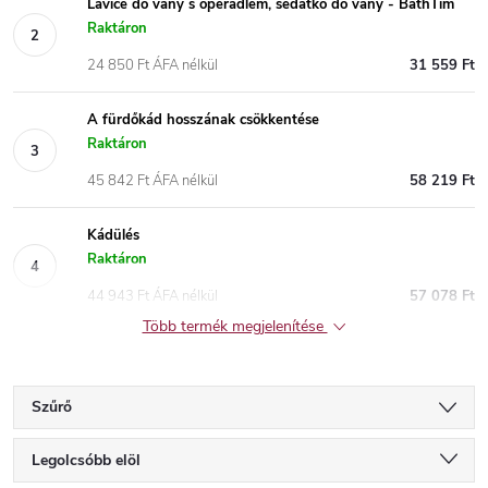
Lavice do vany s opěradlem, sedátko do vany - BathTim
Raktáron
24 850 Ft ÁFA nélkül
31 559 Ft
A fürdőkád hosszának csökkentése
Raktáron
45 842 Ft ÁFA nélkül
58 219 Ft
Kádülés
Raktáron
44 943 Ft ÁFA nélkül
57 078 Ft
Több termék megjelenítése
Szűrő
T
Legolcsóbb elöl