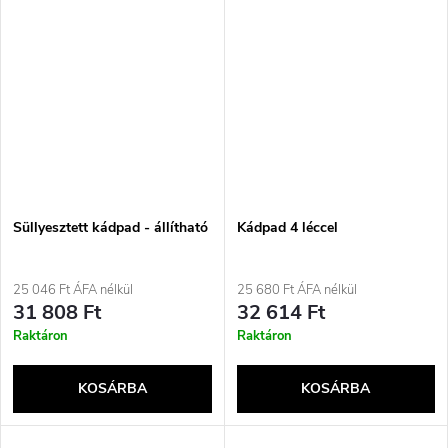
Süllyesztett kádpad - állítható
Kádpad 4 léccel
25 046 Ft ÁFA nélkül
25 680 Ft ÁFA nélkül
31 808 Ft
32 614 Ft
Raktáron
Raktáron
KOSÁRBA
KOSÁRBA