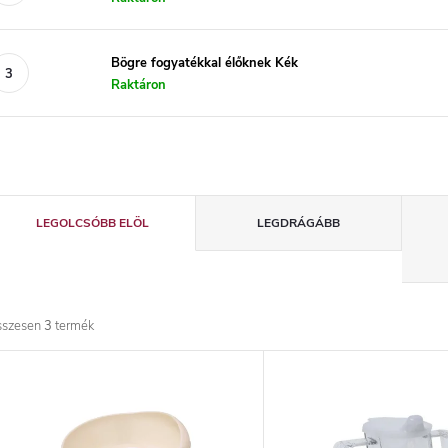
Bögre fogyatékkal élőknek Kék
Raktáron
T
LEGOLCSÓBB ELÖL
LEGDRÁGÁBB
e
r
sszesen
3
termék
m
T
é
e