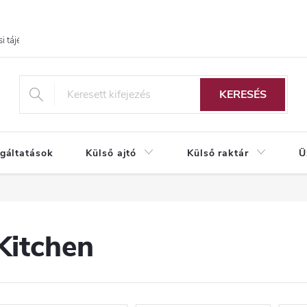
i tájékoztató
KERESÉS
lgáltatások
Külső ajtó
Külső raktár
Ü
Kitchen