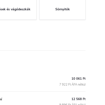
sek és vágódeszkák
Sörnyitók
10 061 Ft
7 922 Ft ÁFA nélkül
12 568 Ft
ní
9 896 Ft ÁFA nélkül