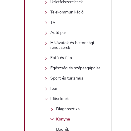
Üzletfelszerelések
Telekommunikáció
TV
Autóipar
Hálózatok és biztonsági
rendszerek
Fotó és film
Egészség és szépségápolás
Sport és turizmus
Ipar
l
Időseknek
i
Diagnosztika
Konyha
i
Bögrék