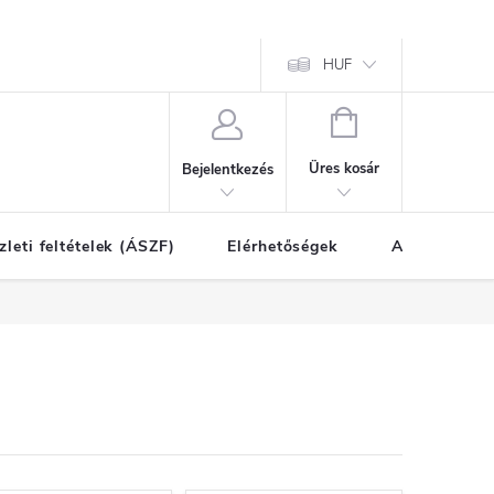
HUF
KOSÁR
Üres kosár
Bejelentkezés
zleti feltételek (ÁSZF)
Elérhetőségek
A vásárlás l