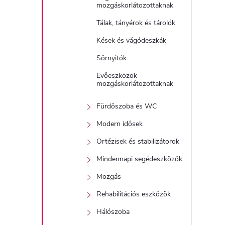
mozgáskorlátozottaknak
Tálak, tányérok és tárolók
t
Kések és vágódeszkák
j
Sörnyitók
i
Evőeszközök
r
mozgáskorlátozottaknak
Fürdőszoba és WC
Modern idősek
Ortézisek és stabilizátorok
Mindennapi segédeszközök
í
Mozgás
t
Rehabilitációs eszközök
Hálószoba