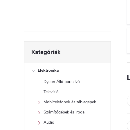
d
a
l
s
Kategóriák
Kategóriák
átugrása
ó
p
Elektronika
Dyson Álló porszívó
a
Televízió
n
Mobiltelefonok és táblagépek
Számítógépek és iroda
e
Audio