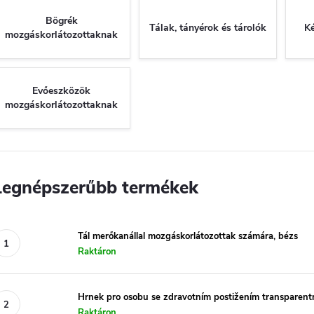
Bögrék
Tálak, tányérok és tárolók
Ké
mozgáskorlátozottaknak
Evőeszközök
mozgáskorlátozottaknak
Legnépszerűbb termékek
Tál merőkanállal mozgáskorlátozottak számára, bézs
Raktáron
Hrnek pro osobu se zdravotním postižením transparent
Raktáron