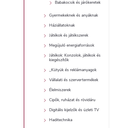
Babakocsik és járókeretek
Gyermekeknek és anyáknak
l
Háziállatoknak
Játékok és játékszerek
Megújuló energiaforrások
Játékok: Konzolok, játékok és
kiegészítők
i
_Kütyük és reklámanyagok
Vállalati és szervertermékek
Élelmiszerek
Cipők, ruházat és rövidáru
Digitális kijelzők és üzleti TV
Haditechnika