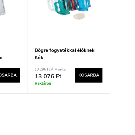
Bögre fogyatékkal élőknek
ím
Kék
10 296 Ft ÁFA nélkül
OSÁRBA
13 076 Ft
KOSÁRBA
Raktáron