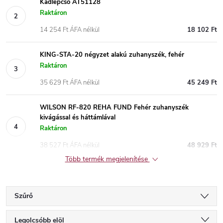
Kádlépcső AT51128
Raktáron
14 254 Ft ÁFA nélkül
18 102 Ft
KING-STA-20 négyzet alakú zuhanyszék, fehér
Raktáron
35 629 Ft ÁFA nélkül
45 249 Ft
WILSON RF-820 REHA FUND Fehér zuhanyszék
kivágással és háttámlával
Raktáron
38 527 Ft ÁFA nélkül
48 929 Ft
Több termék megjelenítése
Szűrő
T
Legolcsóbb elöl