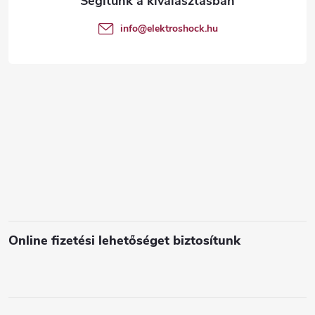
t
é
info
@
elektroshock.hu
á
c
s
e
l
e
m
e
i
Online fizetési lehetőséget biztosítunk