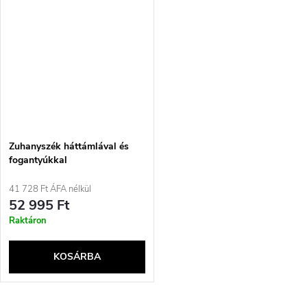
Zuhanyszék háttámlával és
fogantyúkkal
41 728 Ft ÁFA nélkül
52 995 Ft
Raktáron
KOSÁRBA