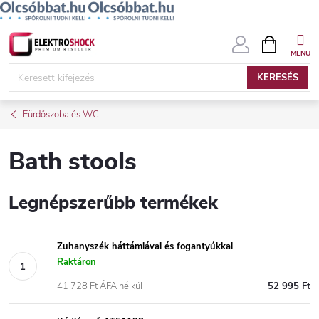
Ugrás
KOSÁR
a
fő
KERESÉS
tartalomhoz
Fürdőszoba és WC
Bath stools
Legnépszerűbb termékek
Zuhanyszék háttámlával és fogantyúkkal
Raktáron
41 728 Ft ÁFA nélkül
52 995 Ft