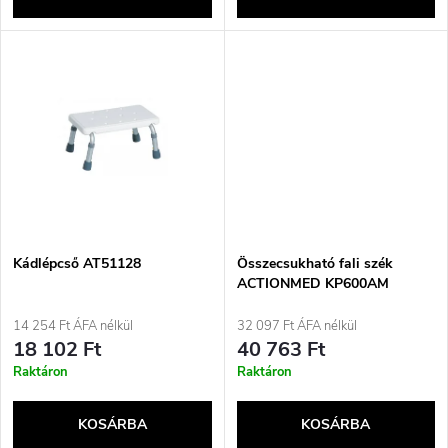
l
n
i
d
s
e
t
z
á
é
j
Kádlépcső AT51128
Összecsukható fali szék
s
ACTIONMED KP600AM
a
14 254 Ft ÁFA nélkül
32 097 Ft ÁFA nélkül
e
18 102 Ft
40 763 Ft
Raktáron
Raktáron
KOSÁRBA
KOSÁRBA