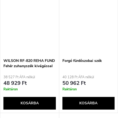
WILSON RF-820 REHA FUND
Forgó fürdőszobai szék
Fehér zuhanyszék kivágással
és háttámlával
38 527 Ft ÁFA nélkül
40 128 Ft ÁFA nélkül
48 929 Ft
50 962 Ft
Raktáron
Raktáron
KOSÁRBA
KOSÁRBA