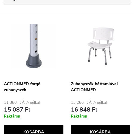
e
Legdrágább
T
Legnépszerűbb termékek
r
e
ABC szerint
m
r
é
m
k
é
e
ACTIONMED forgó
Zuhanyszék háttámlával
zuhanyszék
ACTIONMED
k
k
11 880 Ft ÁFA nélkül
13 266 Ft ÁFA nélkül
e
15 087 Ft
16 848 Ft
r
Raktáron
Raktáron
k
e
KOSÁRBA
KOSÁRBA