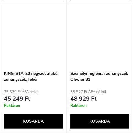
KING-STA-20 négyzet alakú
Személyi higiéniai zuhanyszék
zuhanyszék, fehér
Oliwier 81
35 629 Ft ÁFA nélkül
38 527 Ft ÁFA nélkül
45 249 Ft
48 929 Ft
Raktáron
Raktáron
KOSÁRBA
KOSÁRBA