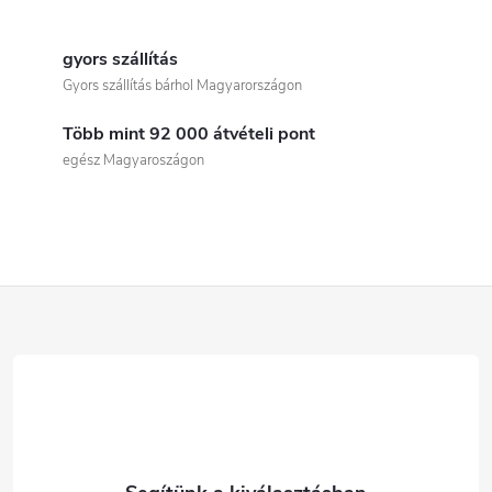
L
i
gyors szállítás
Gyors szállítás bárhol Magyarországon
s
Több mint 92 000 átvételi pont
t
egész Magyaroszágon
a
i
r
L
á
á
n
b
y
í
l