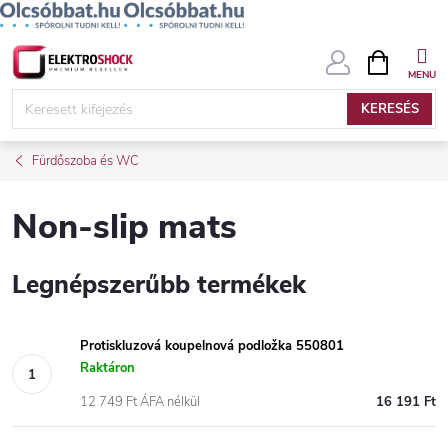
Ugrás
KOSÁR
a
fő
KERESÉS
tartalomhoz
Fürdőszoba és WC
Non-slip mats
Legnépszerűbb termékek
Protiskluzová koupelnová podložka 550801
Raktáron
12 749 Ft ÁFA nélkül
16 191 Ft