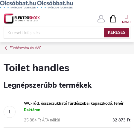
Ugrás
KOSÁR
a
fő
KERESÉS
tartalomhoz
Fürdőszoba és WC
Toilet handles
Legnépszerűbb termékek
WC-rúd, összecsukható fürdőszobai kapaszkodó, fehér
Raktáron
25 884 Ft ÁFA nélkül
32 873 Ft