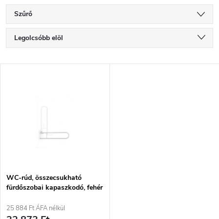
Szűrő
T
Legolcsóbb elöl
e
Legdrágább
T
Legnépszerűbb termékek
r
e
ABC szerint
m
r
é
m
k
é
e
WC-rúd, összecsukható
fürdőszobai kapaszkodó, fehér
k
k
25 884 Ft ÁFA nélkül