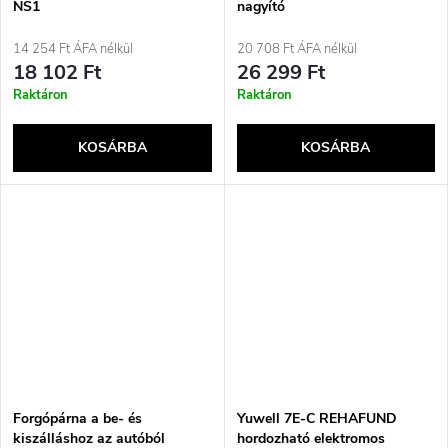
s
NS1
nagyító
a
14 254 Ft ÁFA nélkül
20 708 Ft ÁFA nélkül
e
18 102 Ft
26 299 Ft
Raktáron
Raktáron
KOSÁRBA
KOSÁRBA
Forgópárna a be- és
Yuwell 7E-C REHAFUND
kiszálláshoz az autóból
hordozható elektromos