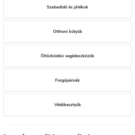
Szabadidő és játékok
Otthoni kütyük
Öltözködési segédeszközök
Forgópárnák
Védőkesztyűk