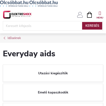
Ugrás
KOSÁR
a
fő
KERESÉS
tartalomhoz
Időseknek
Everyday aids
Utazási kiegészítők
Emelő kapaszkodók