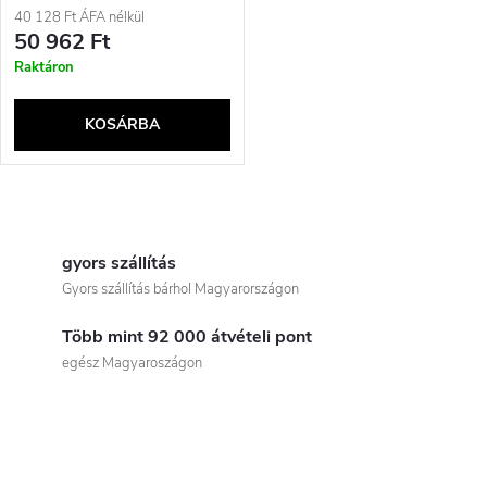
40 128 Ft ÁFA nélkül
50 962 Ft
Raktáron
KOSÁRBA
L
i
gyors szállítás
Gyors szállítás bárhol Magyarországon
s
Több mint 92 000 átvételi pont
t
egész Magyaroszágon
a
i