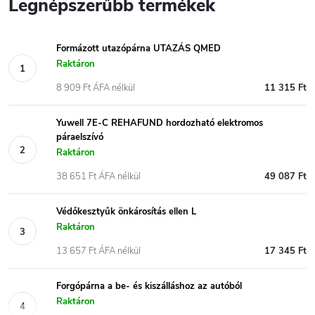
Legnépszerűbb termékek
Formázott utazópárna UTAZÁS QMED
Raktáron
8 909 Ft ÁFA nélkül
11 315 Ft
Yuwell 7E-C REHAFUND hordozható elektromos
páraelszívó
Raktáron
38 651 Ft ÁFA nélkül
49 087 Ft
Védőkesztyűk önkárosítás ellen L
Raktáron
13 657 Ft ÁFA nélkül
17 345 Ft
Forgópárna a be- és kiszálláshoz az autóból
Raktáron