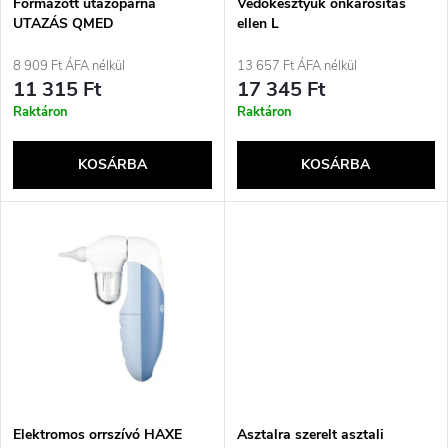
e
Formázott utazópárna
Védőkesztyűk önkárosítás
UTAZÁS QMED
ellen L
k
k
8 909 Ft ÁFA nélkül
13 657 Ft ÁFA nélkül
e
11 315 Ft
17 345 Ft
r
Raktáron
Raktáron
k
e
KOSÁRBA
KOSÁRBA
l
n
i
d
s
e
t
z
á
é
j
Elektromos orrszívó HAXE
Asztalra szerelt asztali