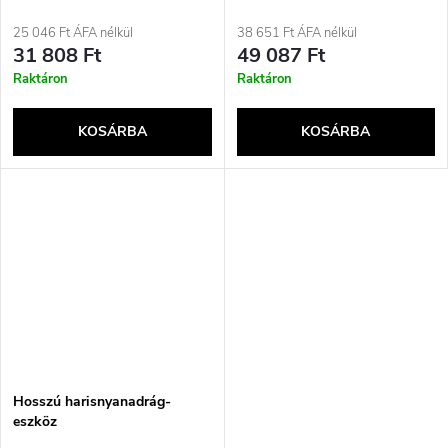
páraelszívó
25 046 Ft ÁFA nélkül
38 651 Ft ÁFA nélkül
31 808 Ft
49 087 Ft
Raktáron
Raktáron
KOSÁRBA
KOSÁRBA
Hosszú harisnyanadrág-
eszköz