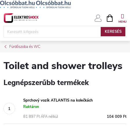
Ugrás
KOSÁR
a
fő
KERESÉS
tartalomhoz
Fürdőszoba és WC
Toilet and shower trolleys
Legnépszerűbb termékek
Sprchový vozík ATLANTIS na kolečkách
Raktáron
81 897 Ft ÁFA nélkül
104 009 Ft