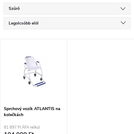
Szűrő
T
Legolcsóbb elöl
e
Legdrágább
T
Legnépszerűbb termékek
r
e
ABC szerint
m
r
é
m
k
é
e
Sprchový vozík ATLANTIS na
kolečkách
k
k
81 897 Ft ÁFA nélkül