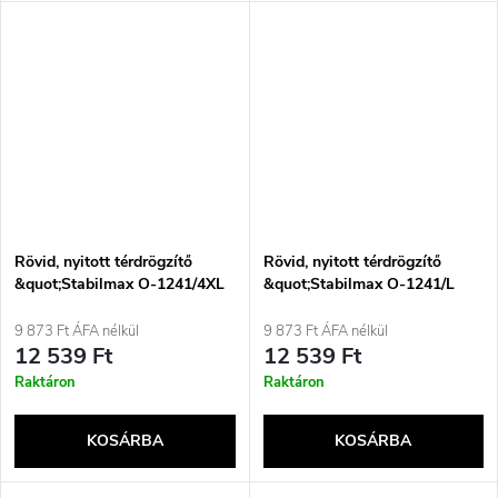
Rövid, nyitott térdrögzítő
Rövid, nyitott térdrögzítő
&quot;Stabilmax O-1241/4XL
&quot;Stabilmax O-1241/L
REHAFUND&quot;
REHAFUND&quot;
9 873 Ft ÁFA nélkül
9 873 Ft ÁFA nélkül
12 539 Ft
12 539 Ft
Raktáron
Raktáron
KOSÁRBA
KOSÁRBA