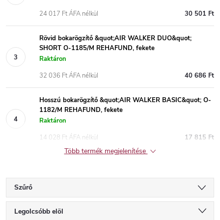
24 017 Ft ÁFA nélkül
30 501 Ft
Rövid bokarögzítő &quot;AIR WALKER DUO&quot;
SHORT O-1185/M REHAFUND, fekete
Raktáron
32 036 Ft ÁFA nélkül
40 686 Ft
Hosszú bokarögzítő &quot;AIR WALKER BASIC&quot; O-
1182/M REHAFUND, fekete
Raktáron
14 028 Ft ÁFA nélkül
17 815 Ft
Több termék megjelenítése
Szűrő
T
Legolcsóbb elöl