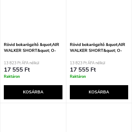
Rövid bokarögzítő &quot;AIR
Rövid bokarögzítő &quot;AIR
WALKER SHORT&quot; O-
WALKER SHORT&quot; O-
1183/S REHAFUND, fekete
1183/XL REHAFUND, fekete
13 823 Ft ÁFA nélkül
13 823 Ft ÁFA nélkül
17 555 Ft
17 555 Ft
Raktáron
Raktáron
KOSÁRBA
KOSÁRBA