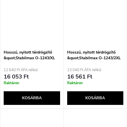
Hosszú, nyitott térdrögzítő
Hosszú, nyitott térdrögzítő
&quot;Stabilmax O-1243/XL
&quot;Stabilmax O-1243/2XL
REHAFUND&quot;, fekete
REHAFUND&quot;, fekete
12 640 Ft ÁFA nélkül
13 040 Ft ÁFA nélkül
16 053 Ft
16 561 Ft
Raktáron
Raktáron
KOSÁRBA
KOSÁRBA