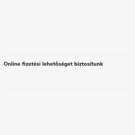
e
l
e
m
e
i
Online fizetési lehetőséget biztosítunk