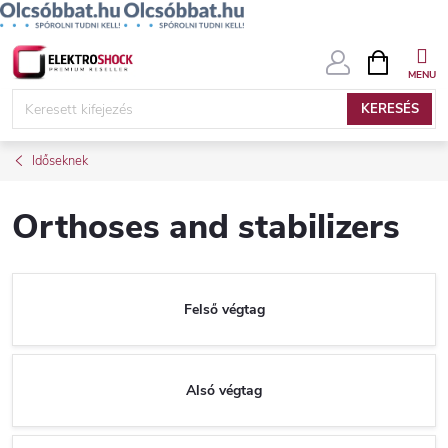
Ugrás
KOSÁR
a
fő
KERESÉS
tartalomhoz
Időseknek
Orthoses and stabilizers
Felső végtag
Alsó végtag