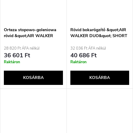
Orteza stopowo-goleniowa
Rövid bokarögzítő &quot;AIR
rövid &quot;AIR WALKER
WALKER DUO&quot; SHORT
BASIC O-1183/M REHAFUND
O-1185/M REHAFUND, fekete
28 820 Ft ÁFA nélkül
32 036 Ft ÁFA nélkül
36 601 Ft
40 686 Ft
Raktáron
Raktáron
KOSÁRBA
KOSÁRBA