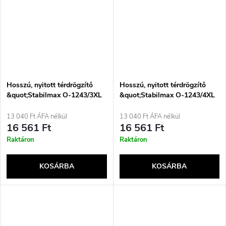
Hosszú, nyitott térdrögzítő
Hosszú, nyitott térdrögzítő
&quot;Stabilmax O-1243/3XL
&quot;Stabilmax O-1243/4XL
REHAFUND&quot;, fekete
REHAFUND&quot;, fekete
13 040 Ft ÁFA nélkül
13 040 Ft ÁFA nélkül
16 561 Ft
16 561 Ft
Raktáron
Raktáron
KOSÁRBA
KOSÁRBA