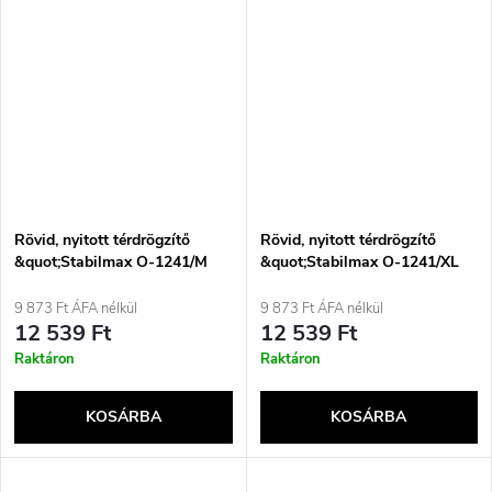
Rövid, nyitott térdrögzítő
Rövid, nyitott térdrögzítő
&quot;Stabilmax O-1241/M
&quot;Stabilmax O-1241/XL
REHAFUND&quot;
REHAFUND&quot;
9 873 Ft ÁFA nélkül
9 873 Ft ÁFA nélkül
12 539 Ft
12 539 Ft
Raktáron
Raktáron
KOSÁRBA
KOSÁRBA