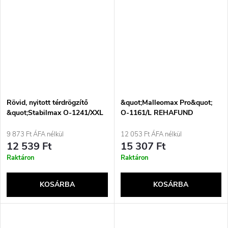
Rövid, nyitott térdrögzítő
&quot;Malleomax Pro&quot;
&quot;Stabilmax O-1241/XXL
O-1161/L REHAFUND
REHAFUND&quot;
bokaízületi ortézis, szürkés-
piros
9 873 Ft ÁFA nélkül
12 053 Ft ÁFA nélkül
12 539 Ft
15 307 Ft
Raktáron
Raktáron
KOSÁRBA
KOSÁRBA