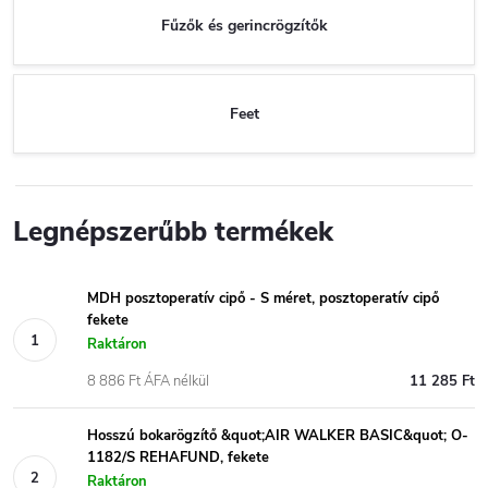
Fűzők és gerincrögzítők
Feet
Legnépszerűbb termékek
MDH posztoperatív cipő - S méret, posztoperatív cipő
fekete
Raktáron
8 886 Ft ÁFA nélkül
11 285 Ft
Hosszú bokarögzítő &quot;AIR WALKER BASIC&quot; O-
1182/S REHAFUND, fekete
Raktáron