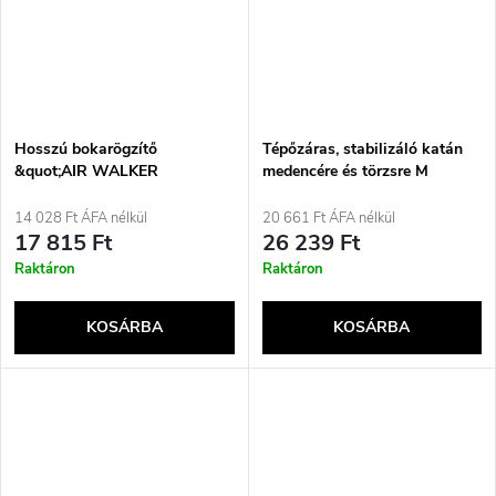
Hosszú bokarögzítő
Tépőzáras, stabilizáló katán
&quot;AIR WALKER
medencére és törzsre M
BASIC&quot; O-1182/M
REHAFUND, fekete
14 028 Ft ÁFA nélkül
20 661 Ft ÁFA nélkül
17 815 Ft
26 239 Ft
Raktáron
Raktáron
KOSÁRBA
KOSÁRBA