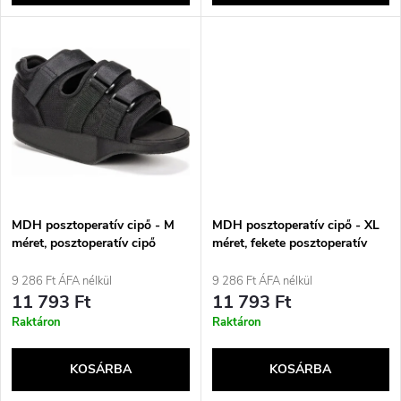
l
n
i
d
s
e
t
z
á
é
j
MDH posztoperatív cipő - M
MDH posztoperatív cipő - XL
s
méret, posztoperatív cipő
méret, fekete posztoperatív
fekete
cipő
a
9 286 Ft ÁFA nélkül
9 286 Ft ÁFA nélkül
e
11 793 Ft
11 793 Ft
Raktáron
Raktáron
KOSÁRBA
KOSÁRBA