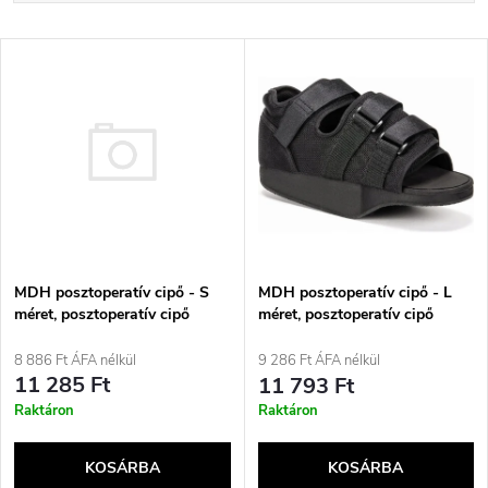
e
Legdrágább
T
Legnépszerűbb termékek
r
e
ABC szerint
m
r
é
m
k
é
MDH posztoperatív cipő - S
e
MDH posztoperatív cipő - L
méret, posztoperatív cipő
méret, posztoperatív cipő
k
fekete
fekete
k
8 886 Ft ÁFA nélkül
9 286 Ft ÁFA nélkül
e
11 285 Ft
11 793 Ft
r
Raktáron
Raktáron
k
e
KOSÁRBA
KOSÁRBA