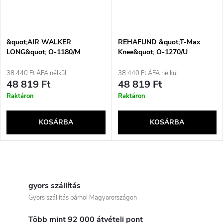
&quot;AIR WALKER
REHAFUND &quot;T-Max
LONG&quot; O-1180/M
Knee&quot; O-1270/U
REHAFUND hosszú láb- és
posztoperatív térdízületi
sípcsont ortézis
ortézis
38 440 Ft ÁFA nélkül
38 440 Ft ÁFA nélkül
48 819 Ft
48 819 Ft
Raktáron
Raktáron
KOSÁRBA
KOSÁRBA
L
i
gyors szállítás
Gyors szállítás bárhol Magyarországon
s
Több mint 92 000 átvételi pont