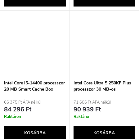
Intel Core i5-14400 processzor
Intel Core Ultra 5 250KF Plus
20 MB Smart Cache Box
processzor 30 MB-os
intelligens gyorsítótárral
66 375 Ft ÁFA nélkül
71 606 Ft ÁFA nélkül
84 296 Ft
90 939 Ft
Raktáron
Raktáron
KOSÁRBA
KOSÁRBA