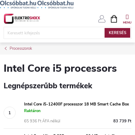
Ugrás
KOSÁR
a
fő
KERESÉS
tartalomhoz
Processzorok
Intel Core i5 processors
Legnépszerűbb termékek
Intel Core i5-12400F processzor 18 MB Smart Cache Box
Raktáron
65 936 Ft ÁFA nélkül
83 739 Ft