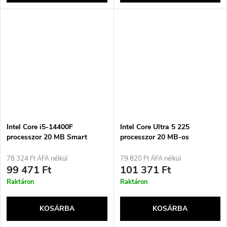
Intel Core i5-14400F
Intel Core Ultra 5 225
processzor 20 MB Smart
processzor 20 MB-os
Cache Box
intelligens gyorsítótárral
78 324 Ft ÁFA nélkül
79 820 Ft ÁFA nélkül
99 471 Ft
101 371 Ft
Raktáron
Raktáron
KOSÁRBA
KOSÁRBA