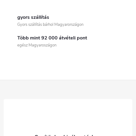
L
i
gyors szállítás
Gyors szállítás bárhol Magyarországon
s
Több mint 92 000 átvételi pont
t
egész Magyaroszágon
a
i
r
L
á
á
n
b
y
í
l