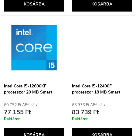
e
KOSÁRBA
KOSÁRBA
l
n
i
d
s
e
t
z
á
é
j
Intel Core i5-12600KF
Intel Core i5-12400F
s
processzor 20 MB Smart
processzor 18 MB Smart
Cache Box
Cache Box
a
60 752 Ft ÁFA nélkül
65 936 Ft ÁFA nélkül
e
77 155 Ft
83 739 Ft
Raktáron
Raktáron
KOSÁRBA
KOSÁRBA