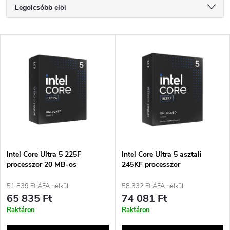
T
Legolcsóbb elöl
e
Legdrágább
T
Legnépszerűbb termékek
r
e
ABC szerint
m
r
é
m
k
é
e
Intel Core Ultra 5 225F
Intel Core Ultra 5 asztali
processzor 20 MB-os
245KF processzor
k
intelligens gyorsítótárral
k
51 839 Ft ÁFA nélkül
58 332 Ft ÁFA nélkül
e
65 835 Ft
74 081 Ft
r
Raktáron
Raktáron
k