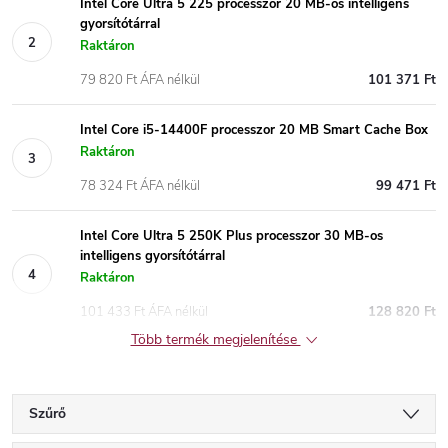
Intel Core Ultra 5 225 processzor 20 MB-os intelligens
gyorsítótárral
Raktáron
79 820 Ft ÁFA nélkül
101 371 Ft
Intel Core i5-14400F processzor 20 MB Smart Cache Box
Raktáron
78 324 Ft ÁFA nélkül
99 471 Ft
Intel Core Ultra 5 250K Plus processzor 30 MB-os
intelligens gyorsítótárral
Raktáron
101 433 Ft ÁFA nélkül
128 820 Ft
Több termék megjelenítése
Szűrő