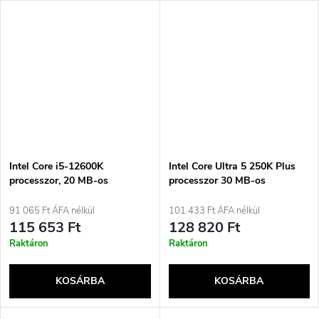
Intel Core i5-12600K
Intel Core Ultra 5 250K Plus
processzor, 20 MB-os
processzor 30 MB-os
intelligens gyorsítótár
intelligens gyorsítótárral
91 065 Ft ÁFA nélkül
101 433 Ft ÁFA nélkül
115 653 Ft
128 820 Ft
Raktáron
Raktáron
KOSÁRBA
KOSÁRBA