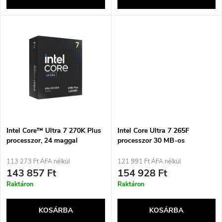
l
n
i
d
s
e
t
z
á
é
j
Intel Core™ Ultra 7 270K Plus
Intel Core Ultra 7 265F
s
processzor, 24 maggal
processzor 30 MB-os
intelligens gyorsítótárral
a
113 273 Ft ÁFA nélkül
121 991 Ft ÁFA nélkül
e
143 857 Ft
154 928 Ft
Raktáron
Raktáron
KOSÁRBA
KOSÁRBA