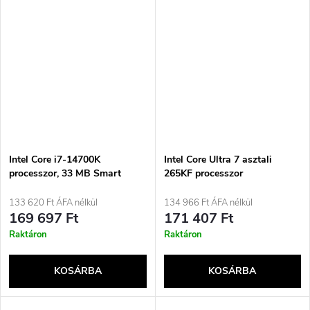
Intel Core i7-14700K
Intel Core Ultra 7 asztali
processzor, 33 MB Smart
265KF processzor
Cache Box
133 620 Ft ÁFA nélkül
134 966 Ft ÁFA nélkül
169 697 Ft
171 407 Ft
Raktáron
Raktáron
KOSÁRBA
KOSÁRBA