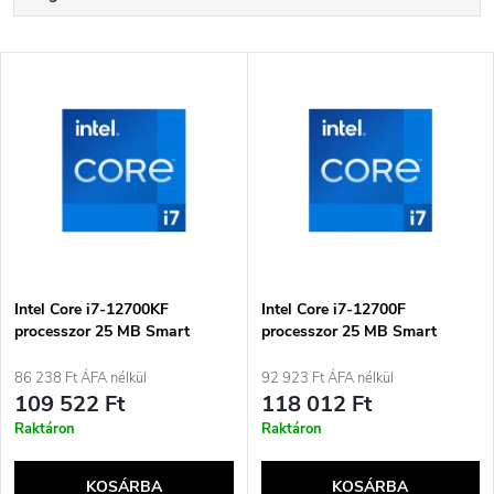
e
Legdrágább
T
Legnépszerűbb termékek
r
e
ABC szerint
m
r
é
m
k
é
e
Intel Core i7-12700KF
Intel Core i7-12700F
processzor 25 MB Smart
processzor 25 MB Smart
k
Cache Box
Cache Box
k
86 238 Ft ÁFA nélkül
92 923 Ft ÁFA nélkül
e
109 522 Ft
118 012 Ft
r
Raktáron
Raktáron
k
e
KOSÁRBA
KOSÁRBA