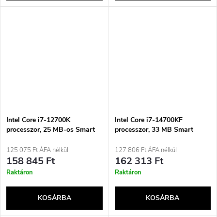
Intel Core i7-12700K
Intel Core i7-14700KF
processzor, 25 MB-os Smart
processzor, 33 MB Smart
Cache Box
Cache Box
125 075 Ft ÁFA nélkül
127 806 Ft ÁFA nélkül
158 845 Ft
162 313 Ft
Raktáron
Raktáron
KOSÁRBA
KOSÁRBA