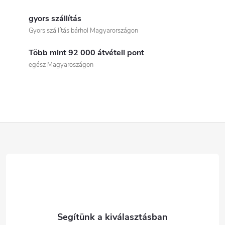
L
i
gyors szállítás
Gyors szállítás bárhol Magyarországon
s
Több mint 92 000 átvételi pont
t
egész Magyaroszágon
a
i
r
L
á
á
n
b
y
í
l
t