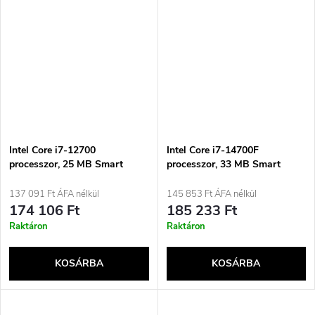
Intel Core i7-12700
Intel Core i7-14700F
processzor, 25 MB Smart
processzor, 33 MB Smart
Cache Box
Cache Box
137 091 Ft ÁFA nélkül
145 853 Ft ÁFA nélkül
174 106 Ft
185 233 Ft
Raktáron
Raktáron
KOSÁRBA
KOSÁRBA