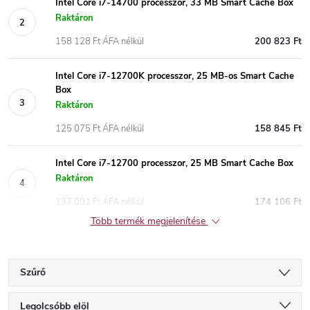
Intel Core i7-14700 processzor, 33 MB Smart Cache Box
Raktáron
158 128 Ft ÁFA nélkül
200 823 Ft
Intel Core i7-12700K processzor, 25 MB-os Smart Cache
Box
Raktáron
125 075 Ft ÁFA nélkül
158 845 Ft
Intel Core i7-12700 processzor, 25 MB Smart Cache Box
Raktáron
137 091 Ft ÁFA nélkül
174 106 Ft
Több termék megjelenítése
Szűrő
T
Legolcsóbb elöl