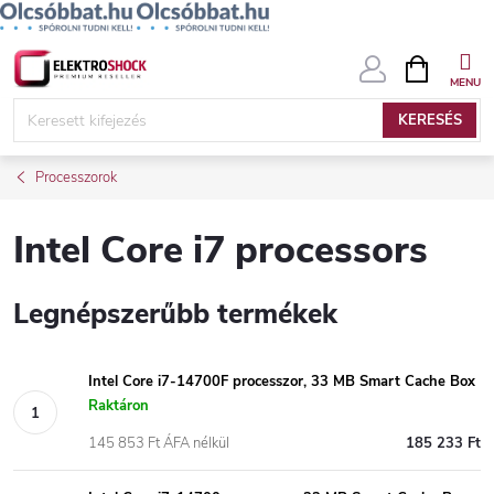
Ugrás
KOSÁR
a
fő
KERESÉS
tartalomhoz
Processzorok
Intel Core i7 processors
Legnépszerűbb termékek
Intel Core i7-14700F processzor, 33 MB Smart Cache Box
Raktáron
145 853 Ft ÁFA nélkül
185 233 Ft