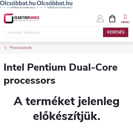
Ugrás
KOSÁR
a
fő
KERESÉS
tartalomhoz
Processzorok
Intel Pentium Dual-Core
processors
A terméket jelenleg
előkészítjük.