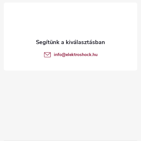
á
b
l
é
info
@
elektroshock.hu
c