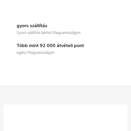
L
i
gyors szállítás
Gyors szállítás bárhol Magyarországon
s
Több mint 92 000 átvételi pont
t
egész Magyaroszágon
a
i
r
L
á
á
n
b
y