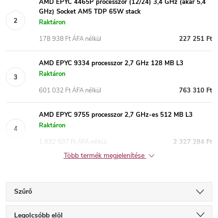
AMD EPYC 4465P processzor (12/24) 3,4 GHz (akár 5,4
GHz) Socket AM5 TDP 65W stack
Raktáron
178 938 Ft ÁFA nélkül
227 251 Ft
AMD EPYC 9334 processzor 2,7 GHz 128 MB L3
Raktáron
601 032 Ft ÁFA nélkül
763 310 Ft
AMD EPYC 9755 processzor 2,7 GHz-es 512 MB L3
Raktáron
1 832 507 Ft ÁFA nélkül
2 327 284 Ft
Több termék megjelenítése
Szűrő
T
Legolcsóbb elöl