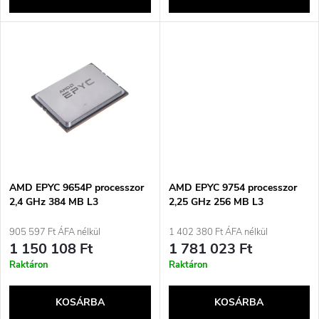
l
n
i
d
s
e
t
z
á
é
j
AMD EPYC 9654P processzor
AMD EPYC 9754 processzor
s
2,4 GHz 384 MB L3
2,25 GHz 256 MB L3
a
905 597 Ft ÁFA nélkül
1 402 380 Ft ÁFA nélkül
e
1 150 108 Ft
1 781 023 Ft
Raktáron
Raktáron
KOSÁRBA
KOSÁRBA