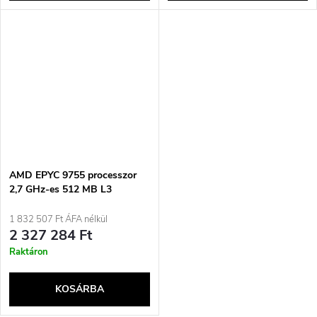
AMD EPYC 9755 processzor
2,7 GHz-es 512 MB L3
1 832 507 Ft ÁFA nélkül
2 327 284 Ft
Raktáron
KOSÁRBA