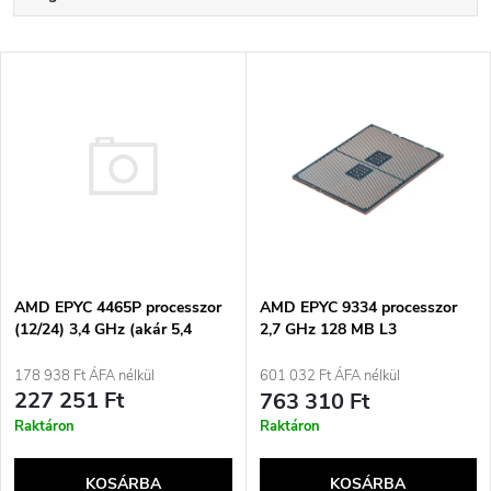
e
Legdrágább
T
Legnépszerűbb termékek
r
e
ABC szerint
m
r
é
m
k
é
AMD EPYC 4465P processzor
e
AMD EPYC 9334 processzor
(12/24) 3,4 GHz (akár 5,4
2,7 GHz 128 MB L3
k
GHz) Socket AM5 TDP 65W
k
stack
178 938 Ft ÁFA nélkül
601 032 Ft ÁFA nélkül
e
227 251 Ft
763 310 Ft
r
Raktáron
Raktáron
k
e
KOSÁRBA
KOSÁRBA