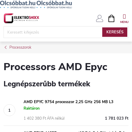
Ugrás
KOSÁR
a
fő
KERESÉS
tartalomhoz
Processzorok
Processors AMD Epyc
Legnépszerűbb termékek
AMD EPYC 9754 processzor 2,25 GHz 256 MB L3
Raktáron
1 402 380 Ft ÁFA nélkül
1 781 023 Ft