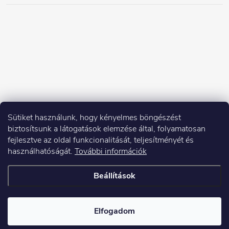
Sütiket használunk, hogy kényelmes böngészést
biztosítsunk a látogatások elemzése által, folyamatosan
fejlesztve az oldal funkcionalitását, teljesítményét és
használhatóságát.
További információk
Beállítások
Copyright 2026
Elektroshock.hu
. Minden jog fenntartva.
Elfogadom
Shoptet készítette