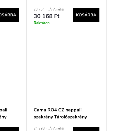
23 754 Ft ÁFA nélkül
OSÁRBA
30 168 Ft
KOSÁRBA
Raktáron
pali
Cama RO4 CZ nappali
ény
szekrény Tárolószekrény
24 298 Ft ÁFA nélkül