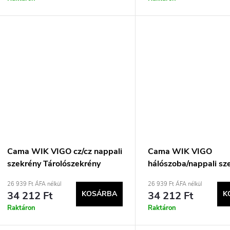
Cama WIK VIGO cz/cz nappali
Cama WIK VIGO
szekrény Tárolószekrény
hálószoba/nappali sz
Tárolószekrény
26 939 Ft ÁFA nélkül
26 939 Ft ÁFA nélkül
34 212 Ft
KOSÁRBA
34 212 Ft
K
Raktáron
Raktáron