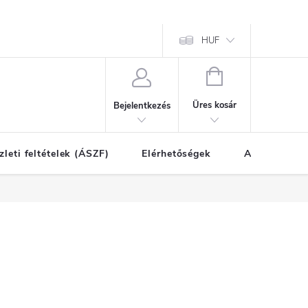
HUF
KOSÁR
Üres kosár
Bejelentkezés
zleti feltételek (ÁSZF)
Elérhetőségek
A vásárlás l