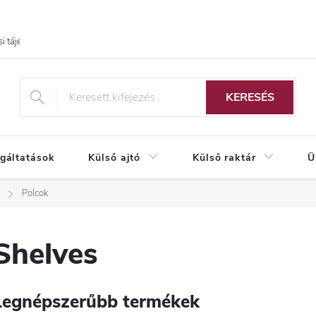
i tájékoztató
KERESÉS
lgáltatások
Külső ajtó
Külső raktár
Ü
Polcok
Shelves
Legnépszerűbb termékek