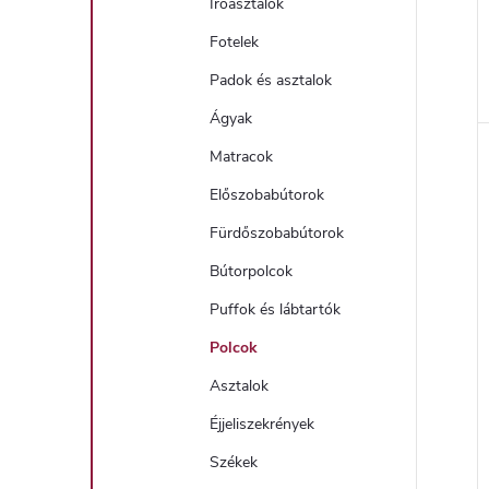
Íróasztalok
Fotelek
Padok és asztalok
Ágyak
l
Matracok
i
Előszobabútorok
Fürdőszobabútorok
Bútorpolcok
Puffok és lábtartók
Polcok
Asztalok
j
Éjjeliszekrények
Székek