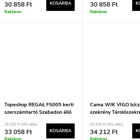
30 858 Ft
KOSÁRBA
30 858 Ft
K
Raktáron
Raktáron
Topeshop REGAŁ FS005 kerti
Cama WIK VIGO b/cz 
szerszámtartó Szabadon álló
szekrény Tárolószekr
horganyzott acél
26 030 Ft ÁFA nélkül
26 939 Ft ÁFA nélkül
33 058 Ft
KOSÁRBA
34 212 Ft
K
Raktáron
Raktáron