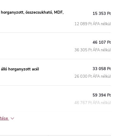
horganyzott, összecsukható, MDF,
15 353 Ft
12 089 Ft ÁFA nélkül
46 107 Ft
36 305 Ft ÁFA nélkül
33 058 Ft
lló horganyzott acél
26 030 Ft ÁFA nélkül
59 394 Ft
46 767 Ft ÁFA nélkül
ítése