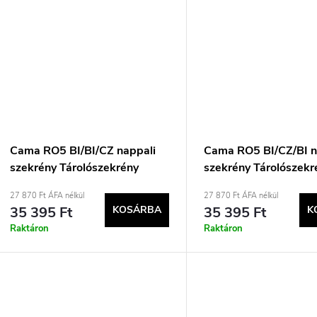
Cama RO5 BI/BI/CZ nappali
Cama RO5 BI/CZ/BI n
szekrény Tárolószekrény
szekrény Tárolószekr
27 870 Ft ÁFA nélkül
27 870 Ft ÁFA nélkül
35 395 Ft
KOSÁRBA
35 395 Ft
K
Raktáron
Raktáron