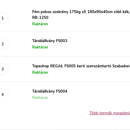
Fém polcos szekrény 175kg x5 180x90x40cm zöld-kék, 
RB-1250
Raktáron
Tárolóállvány FS003
Raktáron
Topeshop REGAŁ FS005 kerti szerszámtartó Szabadon á
Raktáron
Tárolóállvány FS004
Raktáron
Több termék megjelen