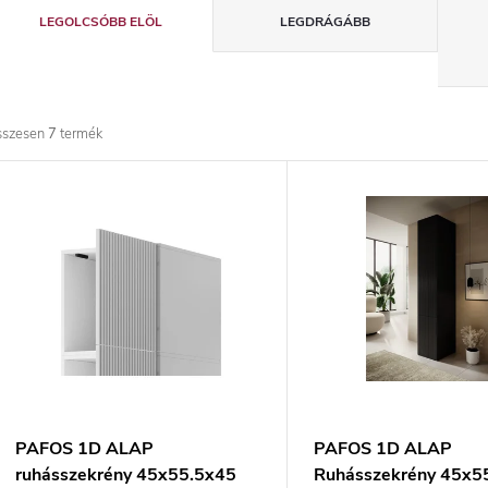
T
LEGOLCSÓBB ELÖL
LEGDRÁGÁBB
e
r
sszesen
7
termék
m
T
é
e
k
r
e
m
k
é
r
k
PAFOS 1D ALAP
PAFOS 1D ALAP
ruhásszekrény 45x55.5x45
Ruhásszekrény 45x5