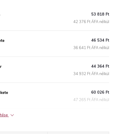
53 818 Ft
a
42 376 Ft ÁFA nélkül
46 534 Ft
ete
36 641 Ft ÁFA nélkül
44 364 Ft
r
34 932 Ft ÁFA nélkül
60 026 Ft
kete
47 265 Ft ÁFA nélkül
ítése