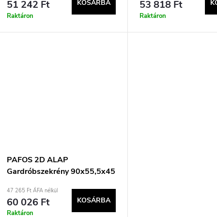
51 242 Ft
KOSÁRBA
53 818 Ft
K
Raktáron
Raktáron
PAFOS 2D ALAP
Gardróbszekrény 90x55,5x45
matt fekete
47 265 Ft ÁFA nélkül
60 026 Ft
KOSÁRBA
Raktáron