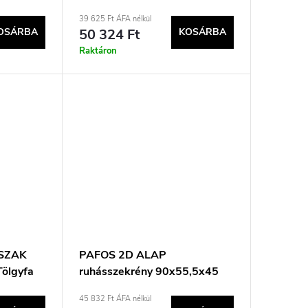
39 625 Ft ÁFA nélkül
OSÁRBA
50 324 Ft
KOSÁRBA
Raktáron
ESZAK
PAFOS 2D ALAP
ölgyfa
ruhásszekrény 90x55,5x45
matt fehér
45 832 Ft ÁFA nélkül