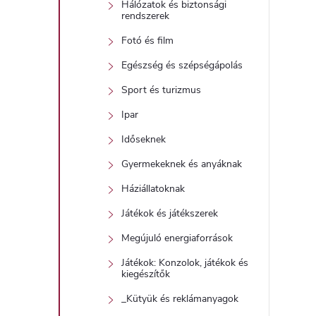
Hálózatok és biztonsági
rendszerek
í
Fotó és film
t
Egészség és szépségápolás
Sport és turizmus
Ipar
Időseknek
Gyermekeknek és anyáknak
l
Háziállatoknak
Játékok és játékszerek
Megújuló energiaforrások
Játékok: Konzolok, játékok és
kiegészítők
i
_Kütyük és reklámanyagok