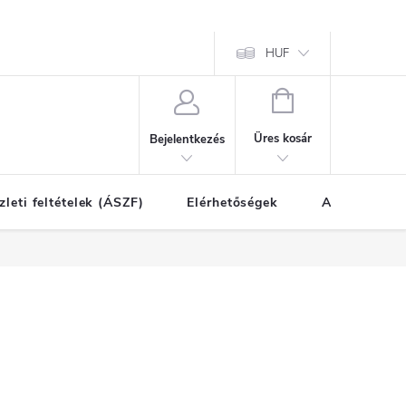
HUF
KOSÁR
Üres kosár
Bejelentkezés
zleti feltételek (ÁSZF)
Elérhetőségek
A vásárlás l