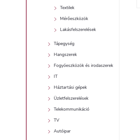
Textilek
Mérőeszközök
Lakásfelszerelések
i
Tápegység
Hangszerek
t
Fogyóeszközök és irodaszerek
IT
Háztartási gépek
i
Üzletfelszerelések
r
Telekommunikáció
TV
Autóipar