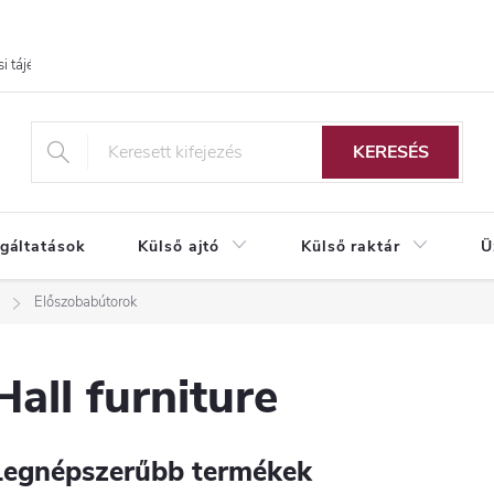
i tájékoztató
KERESÉS
lgáltatások
Külső ajtó
Külső raktár
Ü
Előszobabútorok
Hall furniture
Legnépszerűbb termékek