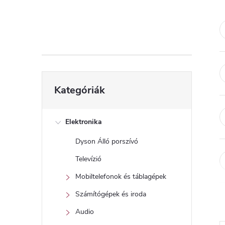
d
a
l
s
Kategóriák
Kategóriák
átugrása
ó
p
Elektronika
Dyson Álló porszívó
a
Televízió
n
Mobiltelefonok és táblagépek
Számítógépek és iroda
e
Audio