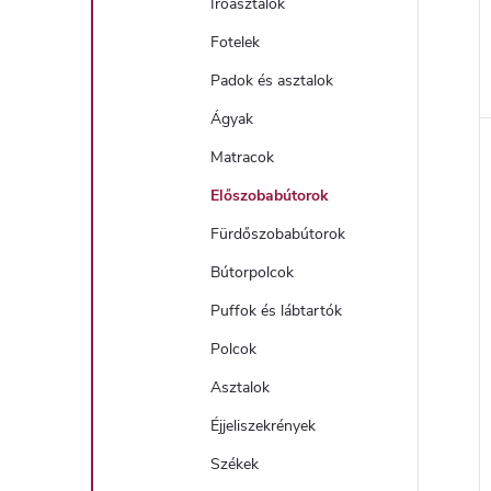
Íróasztalok
Fotelek
Padok és asztalok
l
Ágyak
Matracok
i
Előszobabútorok
Fürdőszobabútorok
Bútorpolcok
Puffok és lábtartók
Polcok
Asztalok
j
Éjjeliszekrények
Székek