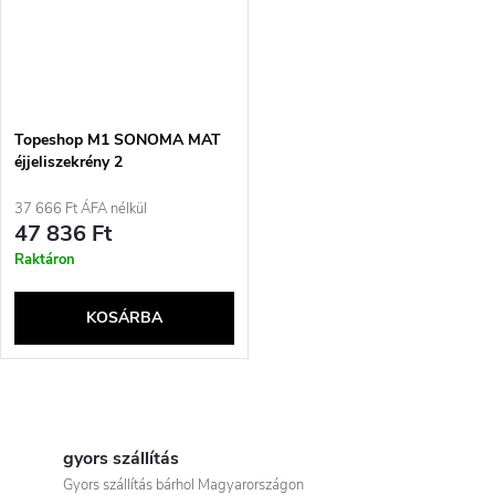
Topeshop M1 SONOMA MAT
éjjeliszekrény 2
fiókkal/fiókokkal Tölgyfa
37 666 Ft ÁFA nélkül
47 836 Ft
Raktáron
KOSÁRBA
L
i
gyors szállítás
Gyors szállítás bárhol Magyarországon