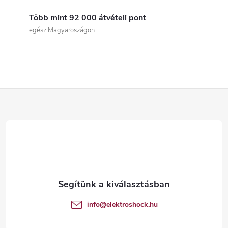
s
Több mint 92 000 átvételi pont
t
egész Magyaroszágon
a
i
r
L
á
á
n
b
y
í
l
t
é
info
@
elektroshock.hu
á
c