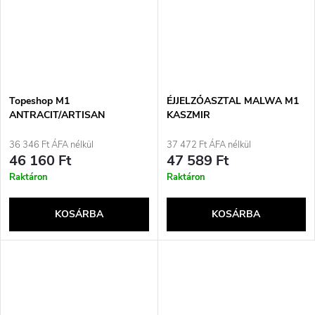
Topeshop M1
ÉJJELZŐASZTAL MALWA M1
ANTRACIT/ARTISAN
KASZMIR
éjjeliszekrény 2
fiókkal/fiókokkal Tölgyfa
36 346 Ft ÁFA nélkül
37 472 Ft ÁFA nélkül
46 160 Ft
47 589 Ft
Raktáron
Raktáron
KOSÁRBA
KOSÁRBA