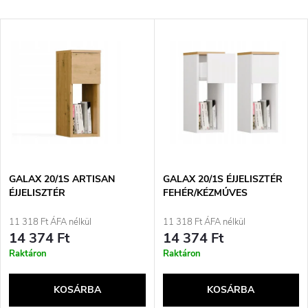
e
Legdrágább
T
Legnépszerűbb termékek
r
e
ABC szerint
m
r
é
m
k
é
e
GALAX 20/1S ARTISAN
GALAX 20/1S ÉJJELISZTÉR
ÉJJELISZTÉR
FEHÉR/KÉZMŰVES
k
k
11 318 Ft ÁFA nélkül
11 318 Ft ÁFA nélkül
e
14 374 Ft
14 374 Ft
r
Raktáron
Raktáron
k
e
KOSÁRBA
KOSÁRBA