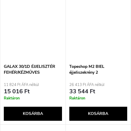
GALAX 30/1D ÉJJELISZTÉR
Topeshop M2 BIEL
FEHÉR/KÉZMŰVES
éjjeliszekrény 2
fiókkal/fiókokkal Fehér
11 824 Ft ÁFA nélkül
26 413 Ft ÁFA nélkül
15 016 Ft
33 544 Ft
Raktáron
Raktáron
KOSÁRBA
KOSÁRBA