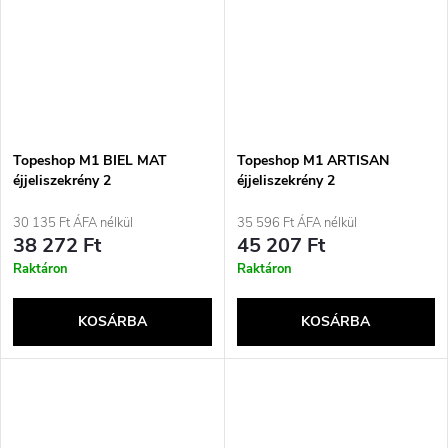
Topeshop M1 BIEL MAT
Topeshop M1 ARTISAN
éjjeliszekrény 2
éjjeliszekrény 2
fiókkal/fiókokkal Fehér
fiókkal/fiókokkal Tölgyfa
30 135 Ft ÁFA nélkül
35 596 Ft ÁFA nélkül
38 272 Ft
45 207 Ft
Raktáron
Raktáron
KOSÁRBA
KOSÁRBA