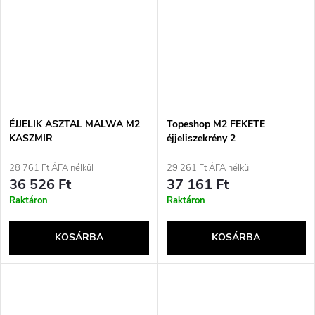
ÉJJELIK ASZTAL MALWA M2
Topeshop M2 FEKETE
KASZMIR
éjjeliszekrény 2
fiókkal/fiókokkal Fekete
28 761 Ft ÁFA nélkül
29 261 Ft ÁFA nélkül
36 526 Ft
37 161 Ft
Raktáron
Raktáron
KOSÁRBA
KOSÁRBA