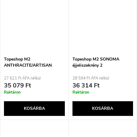
Topeshop M2
Topeshop M2 SONOMA
ANTHRACITE/ARTISAN
éjjeliszekrény 2
éjjeliszekrény 2
fiókkal/fiókokkal Tölgyfa
fiókkal/fiókokkal Antracit,
27 621 Ft ÁFA nélkül
28 594 Ft ÁFA nélkül
Tölgy, Fa
35 079 Ft
36 314 Ft
Raktáron
Raktáron
KOSÁRBA
KOSÁRBA