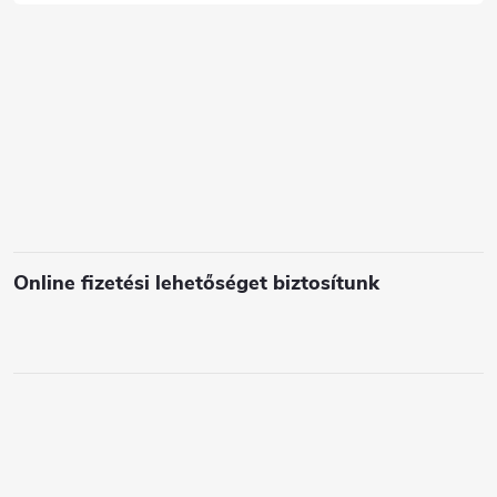
s
e
l
e
m
e
i
Online fizetési lehetőséget biztosítunk