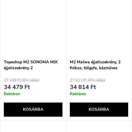
Topeshop M2 SONOMA MIX
M2 Malwa éjjeliszekrény, 2
éjjeliszekrény 2
fiókos, tölgyfa, kézműves
fiókkal/fiókokkal Tölgyfa,
Fehér
27 149 Ft ÁFA nélkül
27 413 Ft ÁFA nélkül
34 479 Ft
34 814 Ft
Raktáron
Raktáron
KOSÁRBA
KOSÁRBA