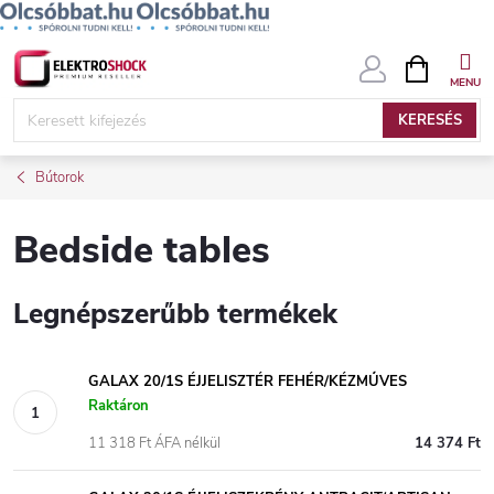
Ugrás
KOSÁR
a
fő
KERESÉS
tartalomhoz
Bútorok
Bedside tables
Legnépszerűbb termékek
GALAX 20/1S ÉJJELISZTÉR FEHÉR/KÉZMŰVES
Raktáron
11 318 Ft ÁFA nélkül
14 374 Ft