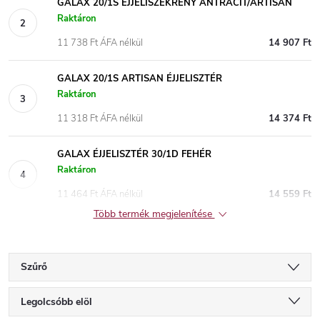
GALAX 20/1S ÉJJELISZEKRÉNY ANTRACIT/ARTISAN
Raktáron
11 738 Ft ÁFA nélkül
14 907 Ft
GALAX 20/1S ARTISAN ÉJJELISZTÉR
Raktáron
11 318 Ft ÁFA nélkül
14 374 Ft
GALAX ÉJJELISZTÉR 30/1D FEHÉR
Raktáron
11 464 Ft ÁFA nélkül
14 559 Ft
Több termék megjelenítése
Szűrő
T
Legolcsóbb elöl