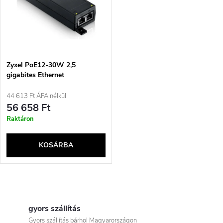
e
t
z
á
é
j
Zyxel PoE12-30W 2,5
s
gigabites Ethernet
a
44 613 Ft ÁFA nélkül
e
56 658 Ft
Raktáron
KOSÁRBA
L
i
gyors szállítás
Gyors szállítás bárhol Magyarországon