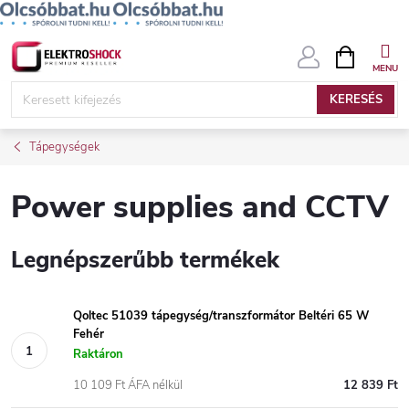
Ugrás
KOSÁR
a
fő
KERESÉS
tartalomhoz
Tápegységek
Power supplies and CCTV
Legnépszerűbb termékek
Qoltec 51039 tápegység/transzformátor Beltéri 65 W
Fehér
Raktáron
10 109 Ft ÁFA nélkül
12 839 Ft