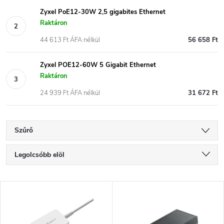
Zyxel PoE12-30W 2,5 gigabites Ethernet
Raktáron
44 613 Ft ÁFA nélkül
56 658 Ft
Zyxel POE12-60W 5 Gigabit Ethernet
Raktáron
24 939 Ft ÁFA nélkül
31 672 Ft
Szűrő
T
Legolcsóbb elöl
e
Legdrágább
T
Legnépszerűbb termékek
r
e
ABC szerint