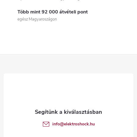
s
Több mint 92 000 átvételi pont
t
egész Magyaroszágon
a
i
r
L
á
á
n
b
y
í
l
t
é
info
@
elektroshock.hu
á