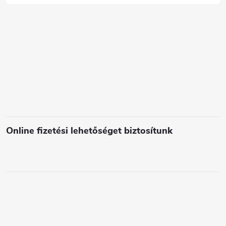
c
s
e
l
e
m
e
i
Online fizetési lehetőséget biztosítunk