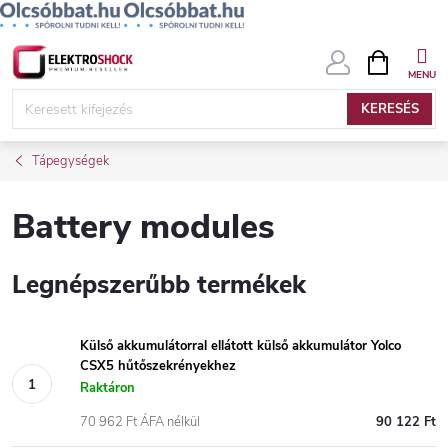
Ugrás
KOSÁR
a
fő
KERESÉS
tartalomhoz
Tápegységek
Battery modules
Legnépszerűbb termékek
Külső akkumulátorral ellátott külső akkumulátor Yolco
CSX5 hűtőszekrényekhez
Raktáron
70 962 Ft ÁFA nélkül
90 122 Ft