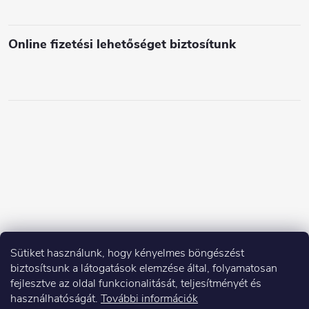
e
i
Online fizetési lehetőséget biztosítunk
Sütiket használunk, hogy kényelmes böngészést
biztosítsunk a látogatások elemzése által, folyamatosan
fejlesztve az oldal funkcionalitását, teljesítményét és
használhatóságát.
További információk