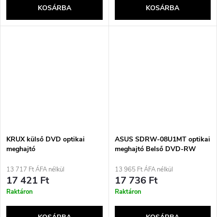
KOSÁRBA
KOSÁRBA
KRUX külső DVD optikai
ASUS SDRW-08U1MT optikai
meghajtó
meghajtó Belső DVD-RW
Fekete
13 717 Ft ÁFA nélkül
13 965 Ft ÁFA nélkül
17 421 Ft
17 736 Ft
Raktáron
Raktáron