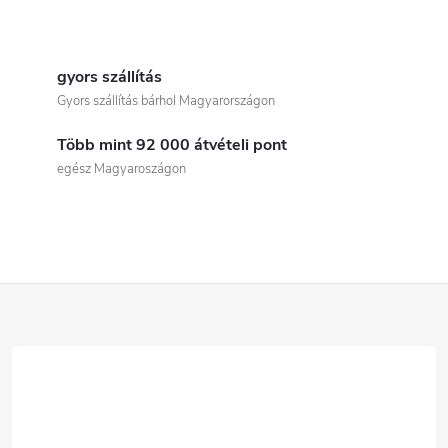
L
i
gyors szállítás
Gyors szállítás bárhol Magyarországon
s
Több mint 92 000 átvételi pont
t
egész Magyaroszágon
a
i
r
L
á
á
n
b
y
í