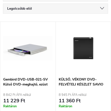
T
Legolcsóbb elöl
e
Legdrágább
T
Legnépszerűbb termékek
r
e
ABC szerint
m
r
é
m
k
é
e
Gembird DVD-USB-021-SV
KÜLSŐ, VÉKONY DVD-
Külső DVD-meghajtó, ezüst
FELVÉTELI KÉSZLET SAVIO
k
AK-43
k
8 842 Ft ÁFA nélkül
8 945 Ft ÁFA nélkül
e
11 229 Ft
11 360 Ft
r
Raktáron
Raktáron