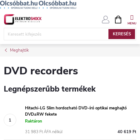
Ugrás
KOSÁR
a
fő
KERESÉS
tartalomhoz
Meghajtók
DVD recorders
Legnépszerűbb termékek
Hitachi-LG Slim hordozható DVD-író optikai meghajtó
DVD±RW fekete
Raktáron
31 983 Ft ÁFA nélkül
40 619 Ft