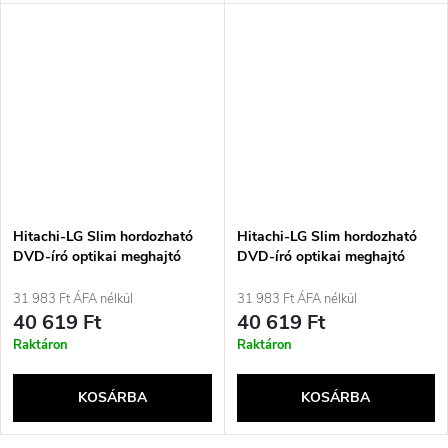
Hitachi-LG Slim hordozható
Hitachi-LG Slim hordozható
DVD-író optikai meghajtó
DVD-író optikai meghajtó
DVD±RW fehér
DVD±RW fekete
31 983 Ft ÁFA nélkül
31 983 Ft ÁFA nélkül
40 619 Ft
40 619 Ft
Raktáron
Raktáron
KOSÁRBA
KOSÁRBA