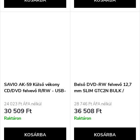
KOSÁRBA
KOSÁRBA
SAVIO AK-59 Külső vékony
Belső DVD-RW felvevő 12,7
CD/DVD felvevő R/RW - USB-
mm SLIM GTC2N BULK /
C/USB-A, fekete
HITACHI-LG
24 023 Ft ÁFA nélkül
28 746 Ft ÁFA nélkül
30 509 Ft
36 508 Ft
Raktáron
Raktáron
KOSÁRBA
KOSÁRBA