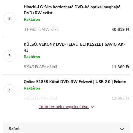
Hitachi-LG Slim hordozható DVD-író optikai meghajtó
DVD±RW ezüst
Raktáron
31 983 Ft ÁFA nélkül
40 619 Ft
KÜLSŐ, VÉKONY DVD-FELVÉTELI KÉSZLET SAVIO AK-
43
Raktáron
8 945 Ft ÁFA nélkül
11 360 Ft
Qoltec 51858 Külső DVD-RW Felvevő | USB 2.0 | Fekete
Raktáron
9 965 Ft ÁFA nélkül
12 655 Ft
Több termék megjelenítése
Szűrő