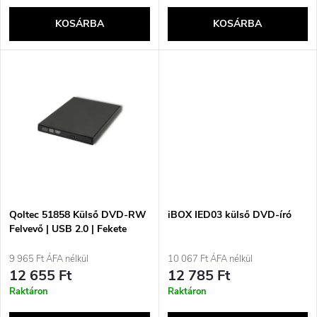
k
e
KOSÁRBA
KOSÁRBA
l
n
i
d
s
e
t
z
á
é
j
Qoltec 51858 Külső DVD-RW
iBOX IED03 külső DVD-író
s
Felvevő | USB 2.0 | Fekete
a
9 965 Ft ÁFA nélkül
10 067 Ft ÁFA nélkül
e
12 655 Ft
12 785 Ft
Raktáron
Raktáron