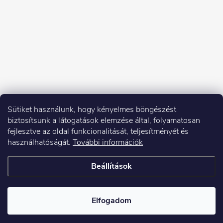
Sütiket használunk, hogy kényelmes böngészést
biztosítsunk a látogatások elemzése által, folyamatosan
fejlesztve az oldal funkcionalitását, teljesítményét és
használhatóságát.
További információk
Beállítások
Copyright 2026
Elektroshock.hu
. Minden jog fenntartva.
Elfogadom
Shoptet készítette