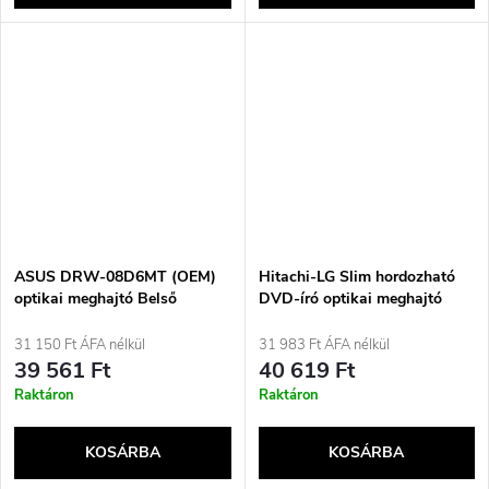
ASUS DRW-08D6MT (OEM)
Hitachi-LG Slim hordozható
optikai meghajtó Belső
DVD-író optikai meghajtó
DVD±RW Fekete
DVD±RW ezüst
31 150 Ft ÁFA nélkül
31 983 Ft ÁFA nélkül
39 561 Ft
40 619 Ft
Raktáron
Raktáron
KOSÁRBA
KOSÁRBA