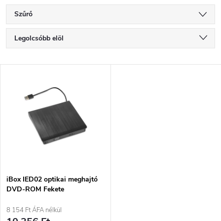
Szűrő
T
Legolcsóbb elöl
e
Legdrágább
T
Legnépszerűbb termékek
r
e
ABC szerint
m
r
é
m
k
é
e
iBox IED02 optikai meghajtó
DVD-ROM Fekete
k
k
8 154 Ft ÁFA nélkül