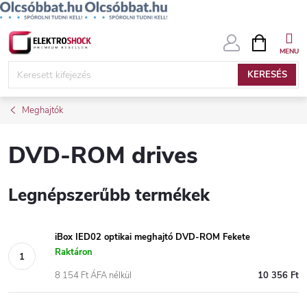
Ugrás
KOSÁR
a
fő
KERESÉS
tartalomhoz
Meghajtók
DVD-ROM drives
Legnépszerűbb termékek
iBox IED02 optikai meghajtó DVD-ROM Fekete
Raktáron
8 154 Ft ÁFA nélkül
10 356 Ft