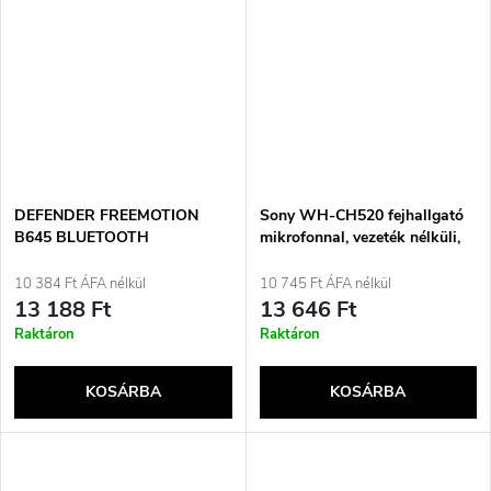
DEFENDER FREEMOTION
Sony WH-CH520 fejhallgató
B645 BLUETOOTH
mikrofonnal, vezeték nélküli,
FEJHALLGATÓ ...
fejre helyezhető,
telefonálásra/zenére, USB
10 384 Ft ÁFA nélkül
10 745 Ft ÁFA nélkül
Type-C Bluetooth töltőállvány,
13 188 Ft
13 646 Ft
krémszínű
Raktáron
Raktáron
KOSÁRBA
KOSÁRBA