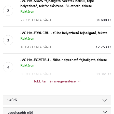
JVC HA-S36W fejhallgató, vezeték nélküli, fejre
helyezhető, telefonálás/zene, Bluetooth, fekete
Raktáron
27 315 Ft ÁFA nélkül
34 690 Ft
JVC HA-FR9UCBU - fülbe helyezhető fejhallgató, fekete
Raktáron
10 042 Ft ÁFA nélkül
12 753 Ft
JVC HA-EC25TBU - fülbe helyezhető fejhallgató, fekete
Raktáron
30 206 Ft ÁFA nélkül
38 361 Ft
Több termék megjelenítése
Szűrő
T
Legolcsóbb elöl