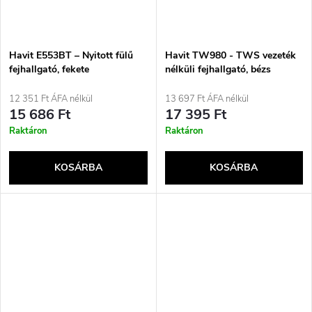
Havit E553BT – Nyitott fülű
Havit TW980 - TWS vezeték
fejhallgató, fekete
nélküli fejhallgató, bézs
színben
12 351 Ft ÁFA nélkül
13 697 Ft ÁFA nélkül
15 686 Ft
17 395 Ft
Raktáron
Raktáron
KOSÁRBA
KOSÁRBA