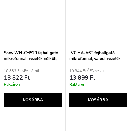
Sony WH-CH520 fejhallgató
JVC HA-A6T fejhallgató
mikrofonnal, vezeték nélküli,
mikrofonnal, valódi vezeték
fejre helyezhető,
nélküli sztereó (TWS), fülbe
telefonálás/zene, USB Type-C,
helyezhető, hívások/zene,
10 883 Ft ÁFA nélkül
10 944 Ft ÁFA nélkül
Bluetooth, kék
Bluetooth, fekete
13 822 Ft
13 899 Ft
Raktáron
Raktáron
KOSÁRBA
KOSÁRBA