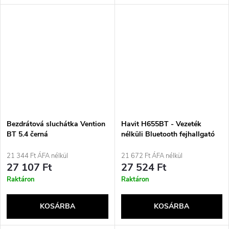
Bezdrátová sluchátka Vention
Havit H655BT - Vezeték
BT 5.4 černá
nélküli Bluetooth fejhallgató
(Kék)
21 344 Ft ÁFA nélkül
21 672 Ft ÁFA nélkül
27 107 Ft
27 524 Ft
Raktáron
Raktáron
KOSÁRBA
KOSÁRBA