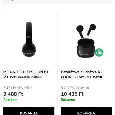
e
Legdrágább
T
Legnépszerűbb termékek
r
e
ABC szerint
m
r
é
m
k
é
e
MEDIA-TECH EPSILION BT
Bezdrátová sluchátka R-
MT3591 vezeték nélküli
PHONES TWS MT3589K
k
fejhallgató, Bluetooth 4.2
k
mikrofon, FM rádió, fekete
7 471 Ft ÁFA nélkül
8 217 Ft ÁFA nélkül
e
9 488 Ft
10 435 Ft
r
Raktáron
Raktáron
k
e
KOSÁRBA
KOSÁRBA