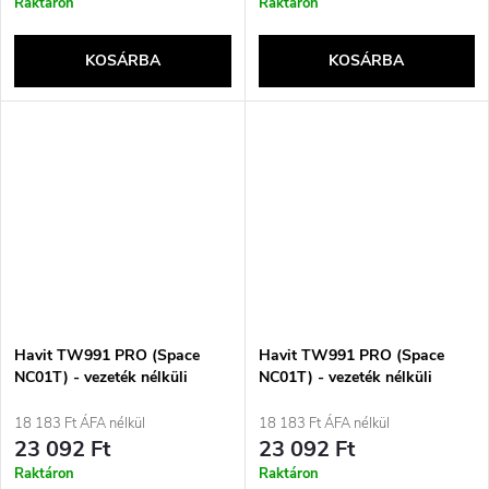
Raktáron
Raktáron
KOSÁRBA
KOSÁRBA
Havit TW991 PRO (Space
Havit TW991 PRO (Space
NC01T) - vezeték nélküli
NC01T) - vezeték nélküli
fülhallgató ANC funkcióval
fülhallgató ANC funkcióval
(fehér)
(fekete)
18 183 Ft ÁFA nélkül
18 183 Ft ÁFA nélkül
23 092 Ft
23 092 Ft
Raktáron
Raktáron