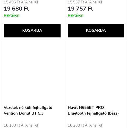
helyezhető, Hívások/Zene,
15 496 Ft ÁFA nélkül
15 557 Ft ÁFA nélkül
Bluetooth, Kékeszöld
19 680 Ft
19 757 Ft
Raktáron
Raktáron
KOSÁRBA
KOSÁRBA
Vezeték nélküli fejhallgató
Havit H655BT PRO -
Vention Donut BT 5.3
Bluetooth fejhallgató (bézs)
RÓZSASZÍN
16 180 Ft ÁFA nélkül
16 288 Ft ÁFA nélkül