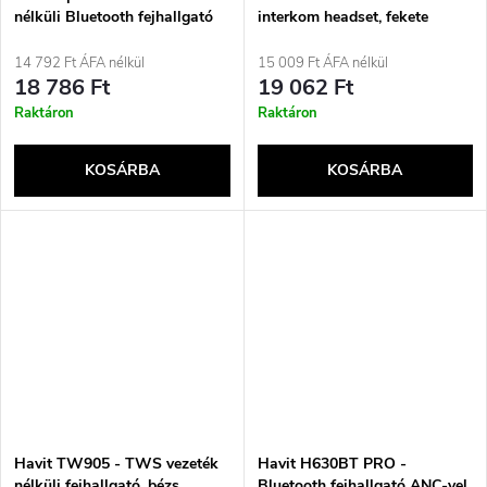
nélküli Bluetooth fejhallgató
interkom headset, fekete
zajcsökkentéssel (kék)
14 792 Ft ÁFA nélkül
15 009 Ft ÁFA nélkül
18 786 Ft
19 062 Ft
Raktáron
Raktáron
KOSÁRBA
KOSÁRBA
Havit TW905 - TWS vezeték
Havit H630BT PRO -
nélküli fejhallgató, bézs
Bluetooth fejhallgató ANC-vel