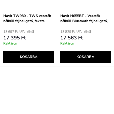
Havit TW980 - TWS vezeték
Havit H655BT - Vezeték
nélküli fejhallgató, fekete
nélküli Bluetooth fejhallgató,
bézs
13 697 Ft ÁFA nélkül
13 829 Ft ÁFA nélkül
17 395 Ft
17 563 Ft
Raktáron
Raktáron
KOSÁRBA
KOSÁRBA