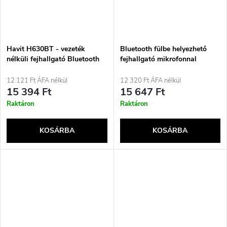
Havit H630BT - vezeték
Bluetooth fülbe helyezhető
nélküli fejhallgató Bluetooth
fejhallgató mikrofonnal
kapcsolattal (fekete)
DEFENDERFREEMOTION
B571 LED
12 121 Ft ÁFA nélkül
12 320 Ft ÁFA nélkül
15 394 Ft
15 647 Ft
Raktáron
Raktáron
KOSÁRBA
KOSÁRBA