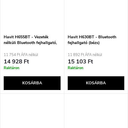
Havit H655BT - Vezeték
Havit H630BT - Bluetooth
nélküli Bluetooth fejhallgató,
fejhallgató (bézs)
fekete
11 754 Ft ÁFA nélkül
11 892 Ft ÁFA nélkül
14 928 Ft
15 103 Ft
Raktáron
Raktáron
KOSÁRBA
KOSÁRBA