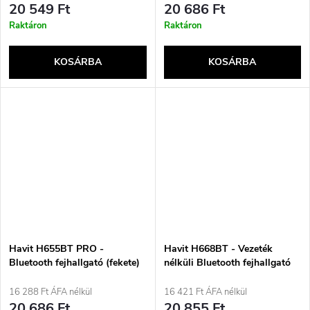
20 549 Ft
20 686 Ft
Raktáron
Raktáron
KOSÁRBA
KOSÁRBA
Havit H655BT PRO -
Havit H668BT - Vezeték
Bluetooth fejhallgató (fekete)
nélküli Bluetooth fejhallgató
(Lila)
16 288 Ft ÁFA nélkül
16 421 Ft ÁFA nélkül
20 686 Ft
20 855 Ft