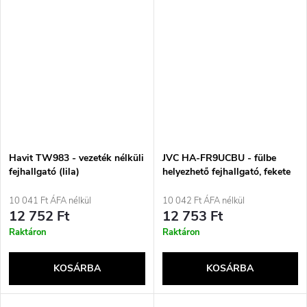
Havit TW983 - vezeték nélküli
JVC HA-FR9UCBU - fülbe
fejhallgató (lila)
helyezhető fejhallgató, fekete
10 041 Ft ÁFA nélkül
10 042 Ft ÁFA nélkül
12 752 Ft
12 753 Ft
Raktáron
Raktáron
KOSÁRBA
KOSÁRBA