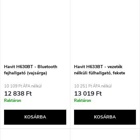
Havit H630BT - Bluetooth
Havit H633BT - vezeték
fejhallgató (vajsárga)
nélküli fülhallgató, fekete
10 109 Ft ÁFA nélkül
10 251 Ft ÁFA nélkül
12 838 Ft
13 019 Ft
Raktáron
Raktáron
KOSÁRBA
KOSÁRBA