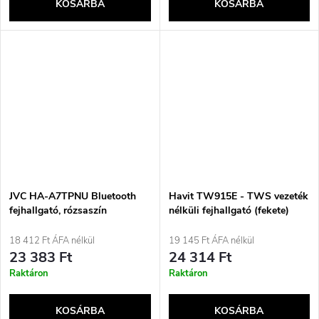
KOSÁRBA
KOSÁRBA
JVC HA-A7TPNU Bluetooth
Havit TW915E - TWS vezeték
fejhallgató, rózsaszín
nélküli fejhallgató (fekete)
18 412 Ft ÁFA nélkül
19 145 Ft ÁFA nélkül
23 383 Ft
24 314 Ft
Raktáron
Raktáron
KOSÁRBA
KOSÁRBA