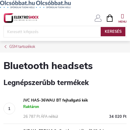
Ugrás
KOSÁR
a
fő
KERESÉS
tartalomhoz
GSM tartozékok
Bluetooth headsets
Legnépszerűbb termékek
JVC HAS-36WAU BT fejhallgató kék
Raktáron
26 787 Ft ÁFA nélkül
34 020 Ft