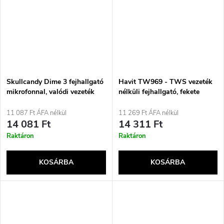
Skullcandy Dime 3 fejhallgató
Havit TW969 - TWS vezeték
mikrofonnal, valódi vezeték
nélküli fejhallgató, fekete
nélküli sztereó (TWS), fülbe
helyezhető, telefonáláshoz /
11 087 Ft ÁFA nélkül
11 269 Ft ÁFA nélkül
zenéhez / sporthoz /
14 081 Ft
14 311 Ft
szabadidőhöz, Bluetooth-os,
Raktáron
Raktáron
fekete
KOSÁRBA
KOSÁRBA