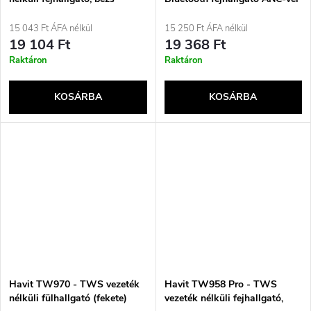
színben
(vajsárga)
15 043 Ft ÁFA nélkül
15 250 Ft ÁFA nélkül
19 104 Ft
19 368 Ft
Raktáron
Raktáron
KOSÁRBA
KOSÁRBA
Havit TW970 - TWS vezeték
Havit TW958 Pro - TWS
nélküli fülhallgató (fekete)
vezeték nélküli fejhallgató,