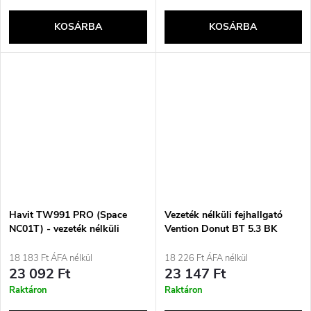
KOSÁRBA
KOSÁRBA
Havit TW991 PRO (Space
Vezeték nélküli fejhallgató
NC01T) - vezeték nélküli
Vention Donut BT 5.3 BK
fülhallgató ANC funkcióval
(szürke)
18 183 Ft ÁFA nélkül
18 226 Ft ÁFA nélkül
23 092 Ft
23 147 Ft
Raktáron
Raktáron