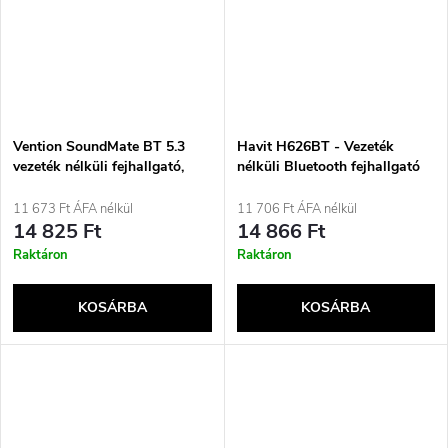
Vention SoundMate BT 5.3
Havit H626BT - Vezeték
vezeték nélküli fejhallgató,
nélküli Bluetooth fejhallgató
fekete
gyerekeknek (Kék)
11 673 Ft ÁFA nélkül
11 706 Ft ÁFA nélkül
14 825 Ft
14 866 Ft
Raktáron
Raktáron
KOSÁRBA
KOSÁRBA