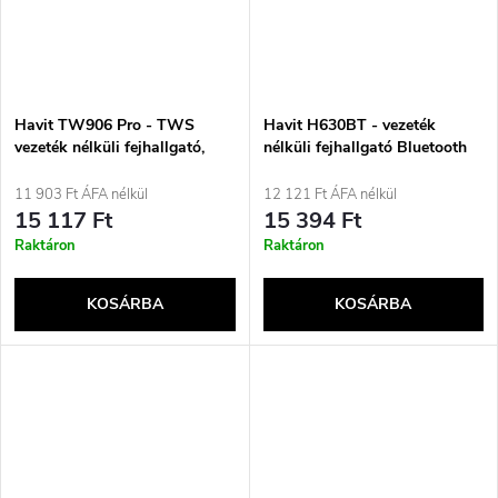
Havit TW906 Pro - TWS
Havit H630BT - vezeték
vezeték nélküli fejhallgató,
nélküli fejhallgató Bluetooth
szürke
kapcsolattal (fehér)
11 903 Ft ÁFA nélkül
12 121 Ft ÁFA nélkül
15 117 Ft
15 394 Ft
Raktáron
Raktáron
KOSÁRBA
KOSÁRBA