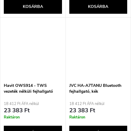
KOSÁRBA
KOSÁRBA
Havit OWS914 - TWS
JVC HA-A7TANU Bluetooth
vezeték nélküli fejhallgató
fejhallgató, kék
(bézs)
18 412 Ft ÁFA nélkül
18 412 Ft ÁFA nélkül
23 383 Ft
23 383 Ft
Raktáron
Raktáron