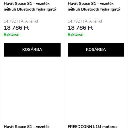
Havit Space S1 - vezeték
Havit Space S1 - vezeték
nélküli Bluetooth fejhallgató
nélküli Bluetooth fejhallgató
zajcsökkentéssel (bézs)
zajcsökkentéssel (ezüst)
14 792 Ft ÁFA nélkül
14 792 Ft ÁFA nélkül
18 786 Ft
18 786 Ft
Raktáron
Raktáron
KOSÁRBA
KOSÁRBA
Havit Space S1 - vezeték
FREEDCONN L1M motoros