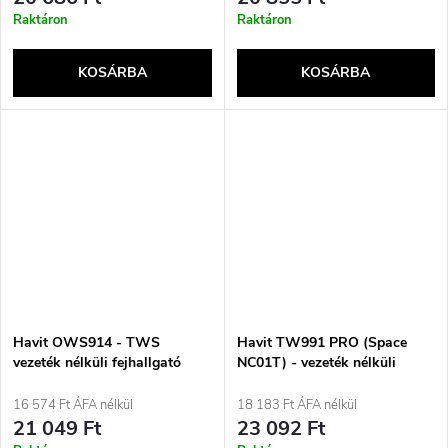
Raktáron
Raktáron
KOSÁRBA
KOSÁRBA
Havit OWS914 - TWS
Havit TW991 PRO (Space
vezeték nélküli fejhallgató
NC01T) - vezeték nélküli
(fekete)
fülhallgató aktív zajszűréssel
(sötétkék)
16 574 Ft ÁFA nélkül
18 183 Ft ÁFA nélkül
21 049 Ft
23 092 Ft