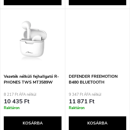
l
n
i
d
s
e
t
z
á
é
j
Vezeték nélküli fejhallgató R-
DEFENDER FREEMOTION
s
PHONES TWS MT3589W
B480 BLUETOOTH
FEJHALLGATÓ ...
a
8 217 Ft ÁFA nélkül
9 347 Ft ÁFA nélkül
e
10 435 Ft
11 871 Ft
Raktáron
Raktáron
KOSÁRBA
KOSÁRBA