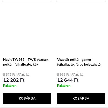
Havit TW982 - TWS vezeték
Vezeték nélküli gamer
nélküli fejhallgató, kék
fejhallgató, fülbe helyezhető,
ASSAULT TWS MT3606
9 671 Ft ÁFA nélkül
9 956 Ft ÁFA nélkül
12 282 Ft
12 644 Ft
Raktáron
Raktáron
KOSÁRBA
KOSÁRBA