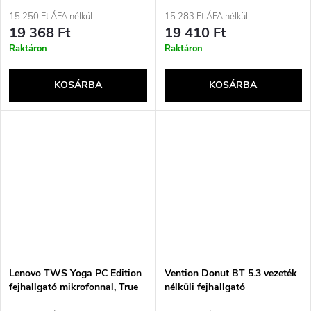
fekete
15 250 Ft ÁFA nélkül
15 283 Ft ÁFA nélkül
19 368 Ft
19 410 Ft
Raktáron
Raktáron
KOSÁRBA
KOSÁRBA
Lenovo TWS Yoga PC Edition
Vention Donut BT 5.3 vezeték
fejhallgató mikrofonnal, True
nélküli fejhallgató
Wireless Stereo (TWS), Fülbe