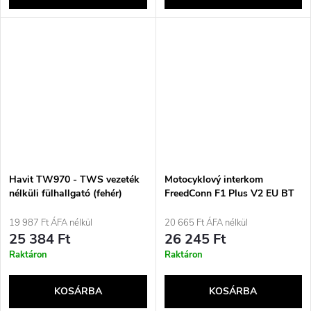
Havit TW970 - TWS vezeték
Motocyklový interkom
nélküli fülhallgató (fehér)
FreedConn F1 Plus V2 EU BT
5.4+EDR dosah až 500 m
MLUVÍ POLSKY
19 987 Ft ÁFA nélkül
20 665 Ft ÁFA nélkül
25 384 Ft
26 245 Ft
Raktáron
Raktáron
KOSÁRBA
KOSÁRBA