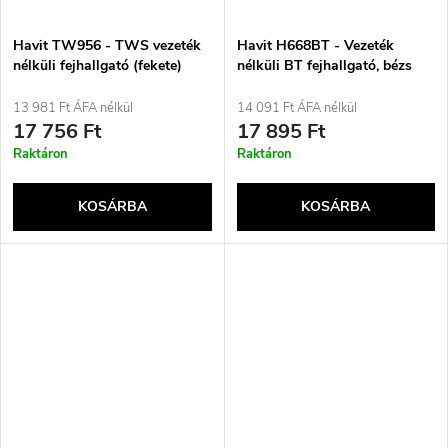
Havit TW956 - TWS vezeték
Havit H668BT - Vezeték
nélküli fejhallgató (fekete)
nélküli BT fejhallgató, bézs
13 981 Ft ÁFA nélkül
14 091 Ft ÁFA nélkül
17 756 Ft
17 895 Ft
Raktáron
Raktáron
KOSÁRBA
KOSÁRBA