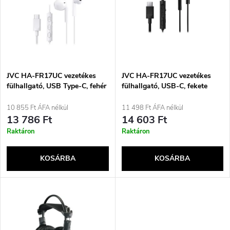
m
r
é
m
k
é
e
JVC HA-FR17UC vezetékes
JVC HA-FR17UC vezetékes
fülhallgató, USB Type-C, fehér
fülhallgató, USB-C, fekete
k
k
10 855 Ft ÁFA nélkül
11 498 Ft ÁFA nélkül
e
13 786 Ft
14 603 Ft
r
Raktáron
Raktáron
k
e
KOSÁRBA
KOSÁRBA
l
n
i
d
s