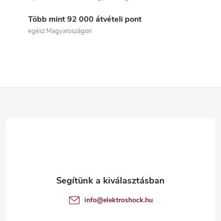
s
Több mint 92 000 átvételi pont
t
egész Magyaroszágon
a
i
r
L
á
á
n
b
y
í
l
t
é
info
@
elektroshock.hu
á