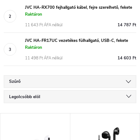
JVC HA-RX700 fejhallgató kábel, fejre szerelhető, fekete
Raktáron
11 643 Ft ÁFA nélkül
14 787 Ft
JVC HA-FR17UC vezetékes fülhallgató, USB-C, fekete
Raktáron
11 498 Ft ÁFA nélkül
14 603 Ft
Szűrő
T
Legolcsóbb elöl
e
Legdrágább
T
Legnépszerűbb termékek
r
e
ABC szerint