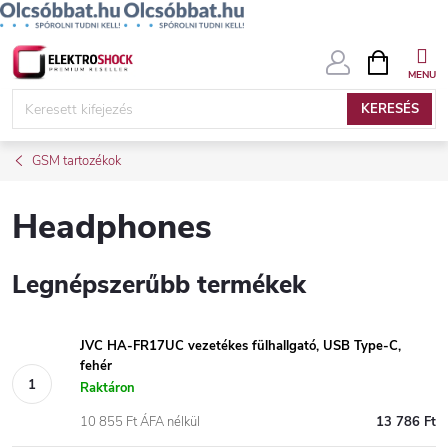
Ugrás
KOSÁR
a
fő
KERESÉS
tartalomhoz
GSM tartozékok
Headphones
Legnépszerűbb termékek
JVC HA-FR17UC vezetékes fülhallgató, USB Type-C,
fehér
Raktáron
10 855 Ft ÁFA nélkül
13 786 Ft