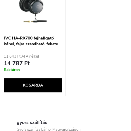
e
t
z
á
é
j
JVC HA-RX700 fejhallgató
s
kábel, fejre szerelhető, fekete
a
11 643 Ft ÁFA nélkül
e
14 787 Ft
Raktáron
KOSÁRBA
L
i
gyors szállítás
Gyors szállítás bárhol Magyarországon