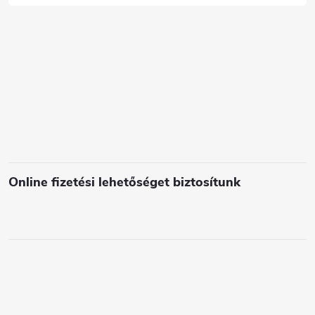
c
s
e
l
e
m
e
i
Online fizetési lehetőséget biztosítunk