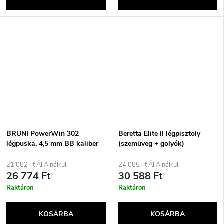
BRUNI PowerWin 302
Beretta Elite II légpisztoly
légpuska, 4,5 mm BB kaliber
(szemüveg + golyók)
21 082 Ft ÁFA nélkül
24 085 Ft ÁFA nélkül
26 774 Ft
30 588 Ft
Raktáron
Raktáron
KOSÁRBA
KOSÁRBA