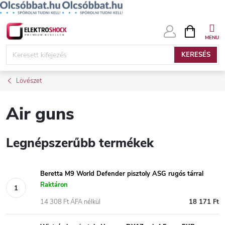
Ugrás
KOSÁR
a
fő
KERESÉS
tartalomhoz
Lövészet
Air guns
Legnépszerűbb termékek
Beretta M9 World Defender pisztoly ASG rugós tárral
Raktáron
14 308 Ft ÁFA nélkül
18 171 Ft