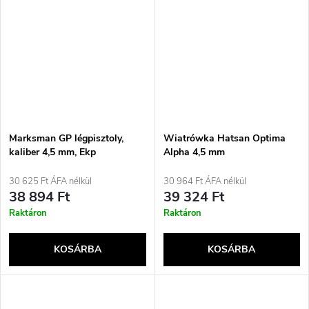
Marksman GP légpisztoly,
Wiatrówka Hatsan Optima
kaliber 4,5 mm, Ekp
Alpha 4,5 mm
30 625 Ft ÁFA nélkül
30 964 Ft ÁFA nélkül
38 894 Ft
39 324 Ft
Raktáron
Raktáron
KOSÁRBA
KOSÁRBA