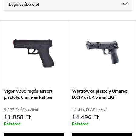
T
Legolcsóbb elöl
e
Legdrágább
T
Legnépszerűbb termékek
r
e
ABC szerint
m
r
é
m
k
é
e
Vigor V308 rugós airsoft
Wiatrówka pisztoly Umarex
pisztoly, 6 mm-es kaliber
DX17 cal. 4,5 mm EKP
k
k
9 337 Ft ÁFA nélkül
11 414 Ft ÁFA nélkül
e
11 858 Ft
14 496 Ft
r
Raktáron
Raktáron
k