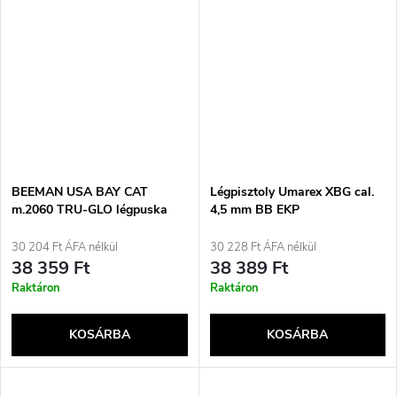
BEEMAN USA BAY CAT
Légpisztoly Umarex XBG cal.
m.2060 TRU-GLO légpuska
4,5 mm BB EKP
k.4.5 mm
30 204 Ft ÁFA nélkül
30 228 Ft ÁFA nélkül
38 359 Ft
38 389 Ft
Raktáron
Raktáron
KOSÁRBA
KOSÁRBA