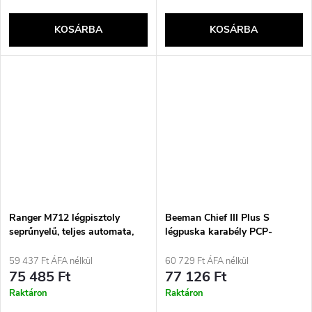
KOSÁRBA
KOSÁRBA
Ranger M712 légpisztoly
Beeman Chief III Plus S
seprűnyelű, teljes automata,
légpuska karabély PCP-
visszacsapós K.4.5 BBS, 19
polimer szabályozóval k.5.5
töltényes KWC
mm Ekp
59 437 Ft ÁFA nélkül
60 729 Ft ÁFA nélkül
75 485 Ft
77 126 Ft
Raktáron
Raktáron