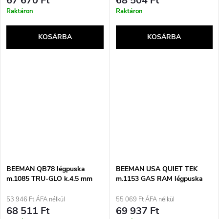
67 670 Ft
68 504 Ft
Raktáron
Raktáron
KOSÁRBA
KOSÁRBA
BEEMAN QB78 légpuska
BEEMAN USA QUIET TEK
m.1085 TRU-GLO k.4.5 mm
m.1153 GAS RAM légpuska
k.5.5 mm
53 946 Ft ÁFA nélkül
55 069 Ft ÁFA nélkül
68 511 Ft
69 937 Ft