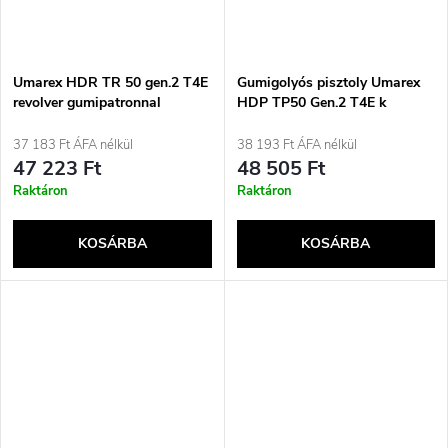
Umarex HDR TR 50 gen.2 T4E
Gumigolyós pisztoly Umarex
revolver gumipatronnal
HDP TP50 Gen.2 T4E k
37 183 Ft ÁFA nélkül
38 193 Ft ÁFA nélkül
47 223 Ft
48 505 Ft
Raktáron
Raktáron
KOSÁRBA
KOSÁRBA