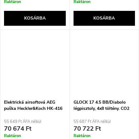
Raktáron
Raktáron
KOSÁRBA
KOSÁRBA
Elektrická airsoftová AEG
GLOCK 17 4.5 BB/Diabolo
puška Heckler&Koch HK-416
légpisztoly, 4x8 töltény. CO2
CQB ráže 6 mm
BlowBack.
55 649 Ft ÁFA nélkül
55 687 Ft ÁFA nélkül
70 674 Ft
70 722 Ft
Raktáron
Raktáron