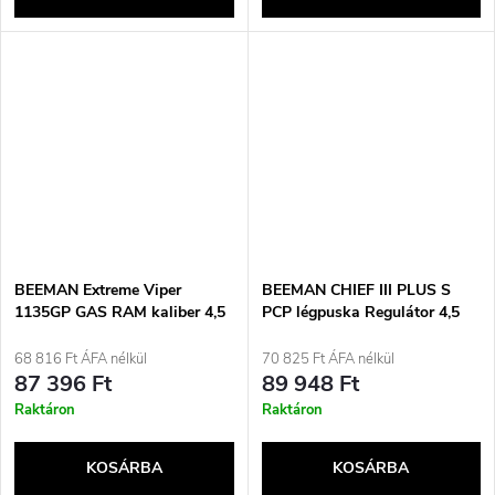
BEEMAN Extreme Viper
BEEMAN CHIEF III PLUS S
1135GP GAS RAM kaliber 4,5
PCP légpuska Regulátor 4,5
mm
mm 12 töltényes polimerrel,
17J-ig
68 816 Ft ÁFA nélkül
70 825 Ft ÁFA nélkül
87 396 Ft
89 948 Ft
Raktáron
Raktáron
KOSÁRBA
KOSÁRBA