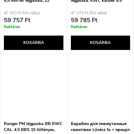
4,5 mm-es légpuska, 12
légpuska, KWC kaliber 4.5
lövéses, fa, 17J-ig
BBS, visszarúgásos, 21
töltény, teljesfém CO2
47 053 Ft ÁFA nélkül
47 075 Ft ÁFA nélkül
59 757 Ft
59 785 Ft
Raktáron
Raktáron
KOSÁRBA
KOSÁRBA
Ranger PM légpuska BB KWC
Карабин для пнемутачные
CAL. 4.5 BBS 15 töltényes,
гвинтівки Lövész fa + приціл