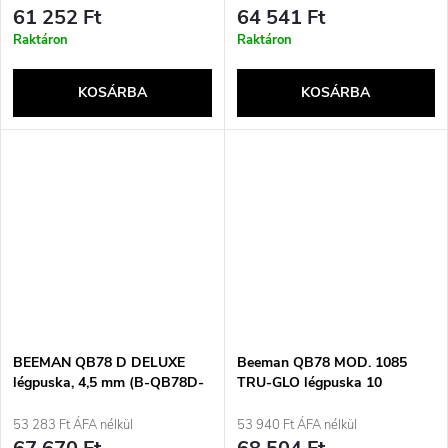
61 252 Ft
64 541 Ft
Raktáron
Raktáron
KOSÁRBA
KOSÁRBA
BEEMAN QB78 D DELUXE
Beeman QB78 MOD. 1085
légpuska, 4,5 mm (B-QB78D-
TRU-GLO légpuska 10
45)
lövéses, 5,5 mm-es kaliberű
EKP kaliberrel
53 283 Ft ÁFA nélkül
53 940 Ft ÁFA nélkül