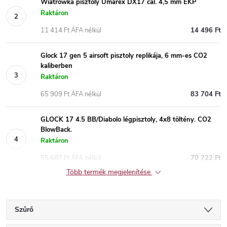
Wiatrówka pisztoly Umarex DX17 cal. 4,5 mm EKP
Raktáron
11 414 Ft ÁFA nélkül
14 496 Ft
Glock 17 gen 5 airsoft pisztoly replikája, 6 mm-es CO2
kaliberben
Raktáron
65 909 Ft ÁFA nélkül
83 704 Ft
GLOCK 17 4.5 BB/Diabolo légpisztoly, 4x8 töltény. CO2
BlowBack.
Raktáron
55 687 Ft ÁFA nélkül
70 722 Ft
Több termék megjelenítése
Szűrő