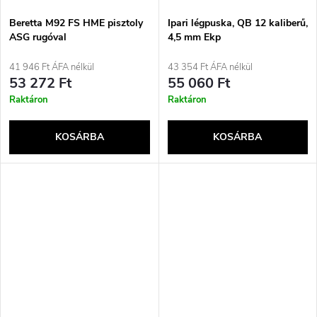
Beretta M92 FS HME pisztoly
Ipari légpuska, QB 12 kaliberű,
ASG rugóval
4,5 mm Ekp
41 946 Ft ÁFA nélkül
43 354 Ft ÁFA nélkül
53 272 Ft
55 060 Ft
Raktáron
Raktáron
KOSÁRBA
KOSÁRBA