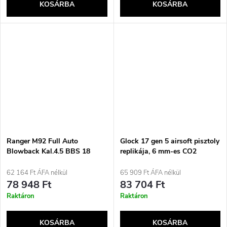
KOSÁRBA
KOSÁRBA
Ranger M92 Full Auto
Glock 17 gen 5 airsoft pisztoly
Blowback Kal.4.5 BBS 18
replikája, 6 mm-es CO2
töltényes KWC airsoft puska
kaliberben
62 164 Ft ÁFA nélkül
65 909 Ft ÁFA nélkül
78 948 Ft
83 704 Ft
Raktáron
Raktáron
KOSÁRBA
KOSÁRBA