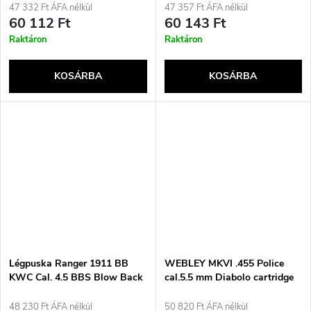
47 332 Ft ÁFA nélkül
47 357 Ft ÁFA nélkül
60 112 Ft
60 143 Ft
Raktáron
Raktáron
KOSÁRBA
KOSÁRBA
Légpuska Ranger 1911 BB
WEBLEY MKVI .455 Police
KWC Cal. 4.5 BBS Blow Back
cal.5.5 mm Diabolo cartridge
17 Strz. Full Metal Co2
revolver 6-ranný. 4“ hlaveň
CO2 Battlefield Ekp to17J
48 230 Ft ÁFA nélkül
50 820 Ft ÁFA nélkül