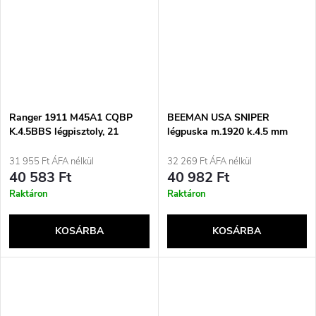
Ranger 1911 M45A1 CQBP
BEEMAN USA SNIPER
K.4.5BBS légpisztoly, 21
légpuska m.1920 k.4.5 mm
töltényes, fémzáras, KWC
TRU-GLO
31 955 Ft ÁFA nélkül
32 269 Ft ÁFA nélkül
40 583 Ft
40 982 Ft
Raktáron
Raktáron
KOSÁRBA
KOSÁRBA