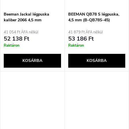
Beeman Jackal légpuska
BEEMAN QB78 S légpuska,
kaliber 2066 4,5 mm
4,5 mm (B-QB78S-45)
41 054 Ft ÁFA nélkül
41 879 Ft ÁFA nélkül
52 138 Ft
53 186 Ft
Raktáron
Raktáron
KOSÁRBA
KOSÁRBA