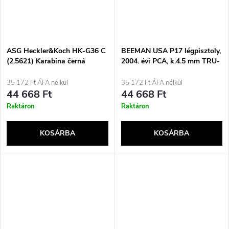
ASG Heckler&Koch HK-G36 C
BEEMAN USA P17 légpisztoly,
(2.5621) Karabina černá
2004. évi PCA, k.4.5 mm TRU-
GLO
35 172 Ft ÁFA nélkül
35 172 Ft ÁFA nélkül
44 668 Ft
44 668 Ft
Raktáron
Raktáron
KOSÁRBA
KOSÁRBA