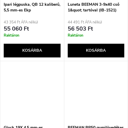
Ipari légpuska, QB 12 kaliberű,
Luneta BEEMAN 3-9x40 cső
5,5 mm-es Ekp
1&quot; tartóval (IB-1521)
43 354 Ft ÁFA nélkül
44 491 Ft ÁFA nélkül
55 060 Ft
56 503 Ft
Raktáron
Raktáron
KOSÁRBA
KOSÁRBA
Glock 19X 4,5 mm-es
BEEMAN BP50 gumilövedékes