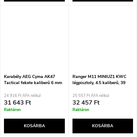
Karabély AEG Cyma AK47
Ranger M11 MINIUZ1 KWC
Tactical fekete kaliberű 6 mm
légpisztoly, 4.5 kaliberű, 39
(Akkumulátorral és töltővel)
töltényes, CO2
24 916 Ft ÁFA nélkül
25 557 Ft ÁFA nélkül
31 643 Ft
32 457 Ft
Raktáron
Raktáron
KOSÁRBA
KOSÁRBA