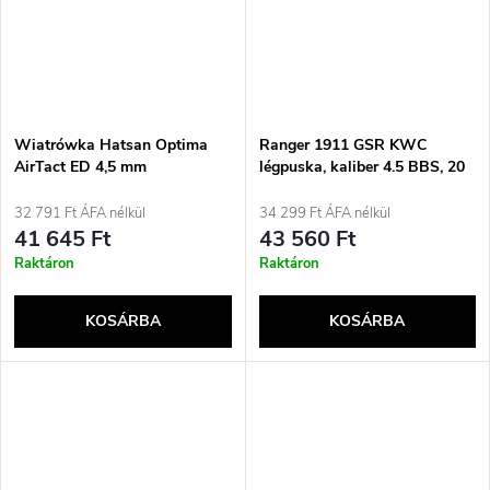
Wiatrówka Hatsan Optima
Ranger 1911 GSR KWC
AirTact ED 4,5 mm
légpuska, kaliber 4.5 BBS, 20
szál, fém szánnal, Co2
32 791 Ft ÁFA nélkül
34 299 Ft ÁFA nélkül
41 645 Ft
43 560 Ft
Raktáron
Raktáron
KOSÁRBA
KOSÁRBA