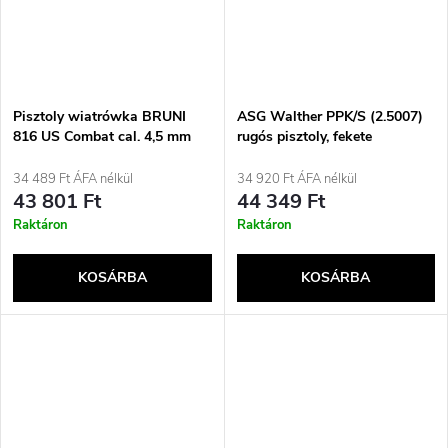
Pisztoly wiatrówka BRUNI
ASG Walther PPK/S (2.5007)
816 US Combat cal. 4,5 mm
rugós pisztoly, fekete
BB, 20 lövés CO-2, 17J-ig
34 489 Ft ÁFA nélkül
34 920 Ft ÁFA nélkül
43 801 Ft
44 349 Ft
Raktáron
Raktáron
KOSÁRBA
KOSÁRBA