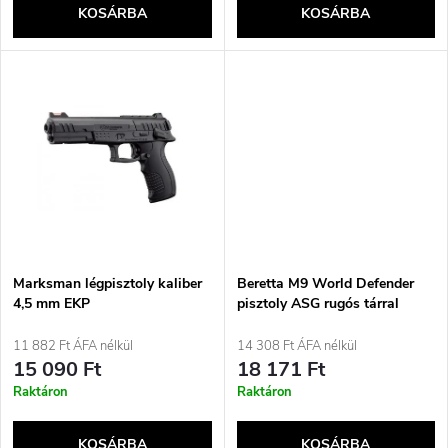
e
KOSÁRBA
KOSÁRBA
l
n
i
d
s
e
t
z
á
é
j
Marksman légpisztoly kaliber
Beretta M9 World Defender
s
4,5 mm EKP
pisztoly ASG rugós tárral
a
11 882 Ft ÁFA nélkül
14 308 Ft ÁFA nélkül
e
15 090 Ft
18 171 Ft
Raktáron
Raktáron
KOSÁRBA
KOSÁRBA