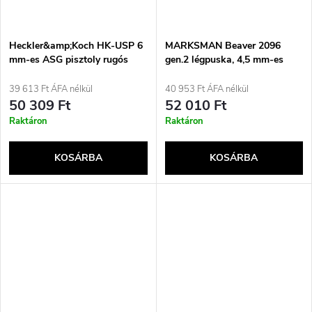
Heckler&amp;Koch HK-USP 6
MARKSMAN Beaver 2096
mm-es ASG pisztoly rugós
gen.2 légpuska, 4,5 mm-es
kivitelben
kaliberű gázrugós, fa, 17J-ig
39 613 Ft ÁFA nélkül
40 953 Ft ÁFA nélkül
50 309 Ft
52 010 Ft
Raktáron
Raktáron
KOSÁRBA
KOSÁRBA