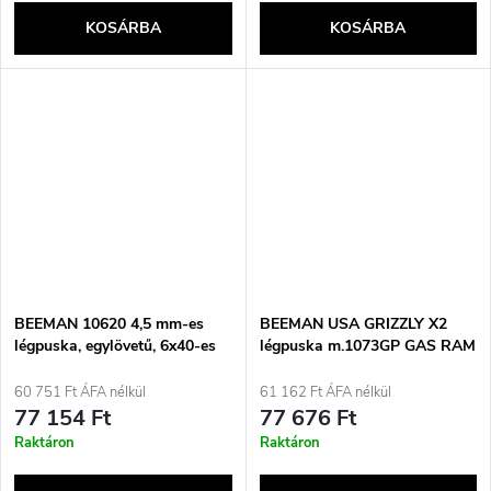
KOSÁRBA
KOSÁRBA
BEEMAN 10620 4,5 mm-es
BEEMAN USA GRIZZLY X2
légpuska, egylövetű, 6x40-es
légpuska m.1073GP GAS RAM
céltávcsővel, fa lőszerrel, 17J-
k.4.5/5.5 mm
ig
60 751 Ft ÁFA nélkül
61 162 Ft ÁFA nélkül
77 154 Ft
77 676 Ft
Raktáron
Raktáron