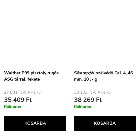
Walther P99 pisztoly rugós
S&amp;W szélvédő Cal. 4, 46
ASG tárral, fekete
mm, 10 J-ig
27 881 Ft ÁFA nélkül
30 133 Ft ÁFA nélkül
35 409 Ft
38 269 Ft
Raktáron
Raktáron
KOSÁRBA
KOSÁRBA