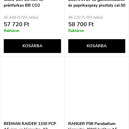
prérifarkas BB CO2
és paprikaspray pisztoly cal.50
légpisztoly
CO2-12g
45 449 Ft ÁFA nélkül
46 220 Ft ÁFA nélkül
57 720 Ft
58 700 Ft
Raktáron
Raktáron
KOSÁRBA
KOSÁRBA
BEEMAN RAIDER 1330 PCP
RANGER P08 Parabellum