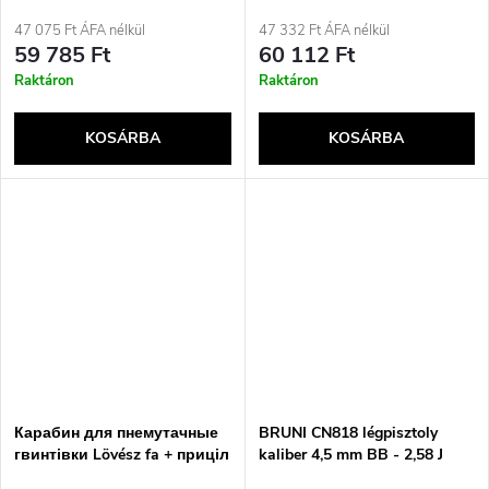
teljes fém szánnal, Co2
кал. 4,5 mm EKP...
47 075 Ft ÁFA nélkül
47 332 Ft ÁFA nélkül
59 785 Ft
60 112 Ft
Raktáron
Raktáron
KOSÁRBA
KOSÁRBA
Карабин для пнемутачные
BRUNI CN818 légpisztoly
гвинтівки Lövész fa + приціл
kaliber 4,5 mm BB - 2,58 J
кал. 5,5 mm EKP...