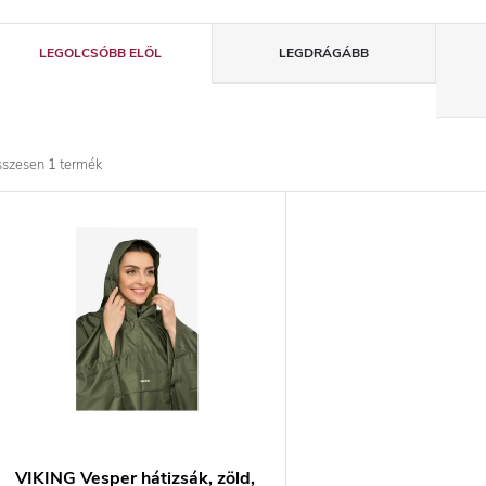
T
LEGOLCSÓBB ELÖL
LEGDRÁGÁBB
e
r
sszesen
1
termék
m
T
é
e
k
r
e
m
k
é
r
VIKING Vesper hátizsák, zöld,