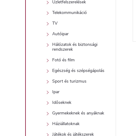
Üzletfelszerelések
Telekommunikáció
TV
Autóipar
l
Hálózatok és biztonsági
rendszerek
i
Fotó és film
Egészség és szépségápolás
i
Sport és turizmus
Ipar
t
Időseknek
Gyermekeknek és anyáknak
j
i
Háziállatoknak
Játékok és játékszerek