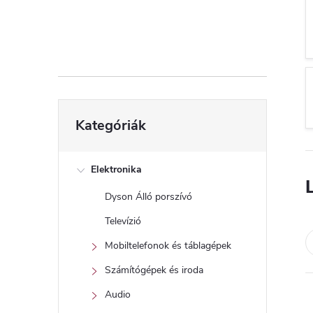
d
a
l
s
Kategóriák
Kategóriák
átugrása
ó
p
Elektronika
Dyson Álló porszívó
a
Televízió
n
Mobiltelefonok és táblagépek
Számítógépek és iroda
e
Audio