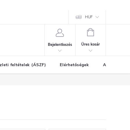
HUF
KOSÁR
Üres kosár
Bejelentkezés
zleti feltételek (ÁSZF)
Elérhetőségek
A vásárlás l