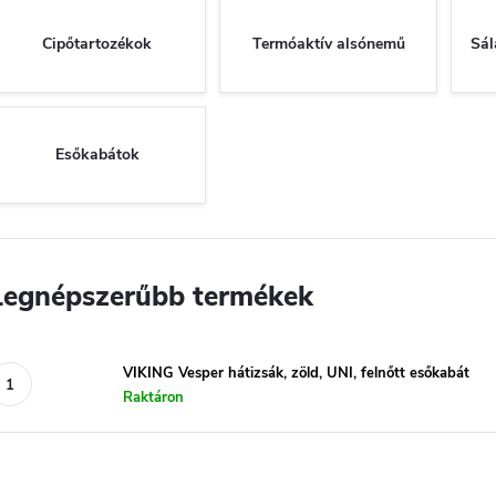
Cipőtartozékok
Termóaktív alsónemű
Sál
Esőkabátok
Legnépszerűbb termékek
VIKING Vesper hátizsák, zöld, UNI, felnőtt esőkabát
Raktáron