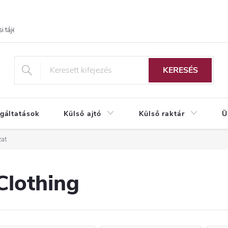
i tájékoztató
KERESÉS
lgáltatások
Külső ajtó
Külső raktár
Ü
at
Clothing